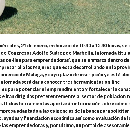
iércoles, 21 de enero, en horario de 10.30 a 12.30 horas, se 
o de Congresos Adolfo Suárez de Marbella, la jornada titul
as on-line para emprendedoras’, que se enmarca dentro d
resarial a las Mujeres que está desarrollando en la provin
mercio de Málaga, y cuyo plazo de inscripción ya está abie
la jornada será dar a conocer tres herramientas on-line
es para potenciar el emprendimiento y fortalecer la conso
 e irán dirigidas preferentemente al sector de población 
o. Dichas herramientas aportarán información sobre cómo 
mpresa adaptado a las exigencias de la banca para solicitar
, ayudas y financiación económica así como evaluación de l
e las emprendedoras y, por último, un portal de asesorami