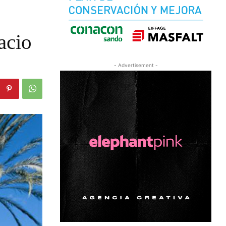
acio
- Advertisement -