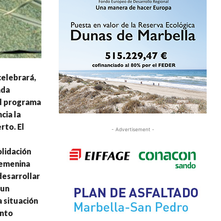
celebrará,
ada
el programa
cia la
rto. El
- Advertisement -
lidación
femenina
desarrollar
 un
a situación
ento