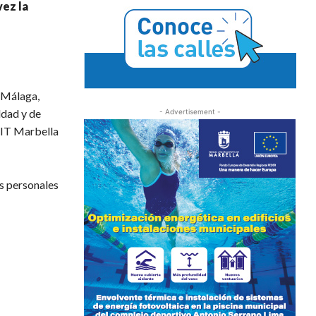
ez la
 Málaga,
ldad y de
- Advertisement -
CIT Marbella
os personales