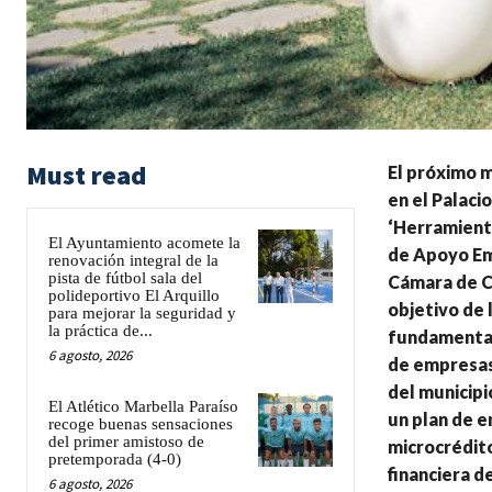
Must read
El próximo m
en el Palaci
‘Herramient
El Ayuntamiento acomete la
de Apoyo Emp
renovación integral de la
pista de fútbol sala del
Cámara de Co
polideportivo El Arquillo
objetivo de 
para mejorar la seguridad y
la práctica de...
fundamental
6 agosto, 2026
de empresas
del municipi
El Atlético Marbella Paraíso
un plan de e
recoge buenas sensaciones
del primer amistoso de
microcrédito
pretemporada (4-0)
financiera d
6 agosto, 2026