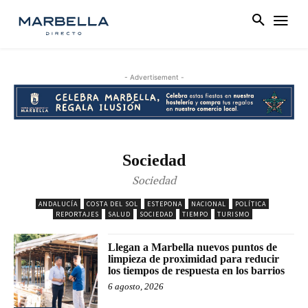
- Advertisement -
Sociedad
Sociedad
ANDALUCÍA
COSTA DEL SOL
ESTEPONA
NACIONAL
POLÍTICA
REPORTAJES
SALUD
SOCIEDAD
TIEMPO
TURISMO
Llegan a Marbella nuevos puntos de
limpieza de proximidad para reducir
los tiempos de respuesta en los barrios
6 agosto, 2026