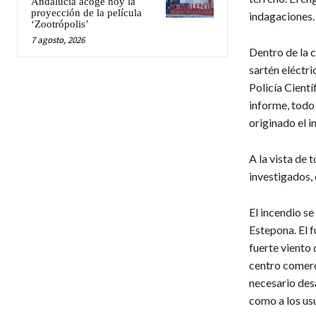
Andalucía acoge hoy la
proyección de la película
indagaciones.
‘Zootrópolis’
7 agosto, 2026
Dentro de la 
sartén eléctri
Policía Cientí
informe, todo 
originado el i
A la vista de 
investigados,
El incendio se
Estepona. El f
fuerte viento
centro comerci
necesario desa
como a los usu