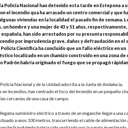
a Policía Nacional han detenido esta tarde en Estepona a u
con el incendio qua ha arrasado un centro comercial y que 
 algunas viviendas en la localidad el pasado fin de semana. L
, un hombre y una mujer de 43 y 51 años, respectivamente
 española, han sido arrestados por su presunta responsabil
ncendio por imprudencia grave, daños y defraudación en el 
 Policía Científica ha concluido que un fallo eléctrico en un
stico localizado en un chamizo construido en una zona de
ío Padrón habría originado el fuego que se propagó rápid
Policía Nacional y de la Unidad adscrita a la Junta de Andalucía,
s en incendios, han centrado el foco del incendio en un pequeño c
 las cercanías de una casa de campo.
llegaba suministro eléctrico a través de un enganche ilegal a una ca
 situado a unos 100 metros, trascurriendo el cable de alimentación 
ganche fraudulento habría sido realizado por la pareja investigada,