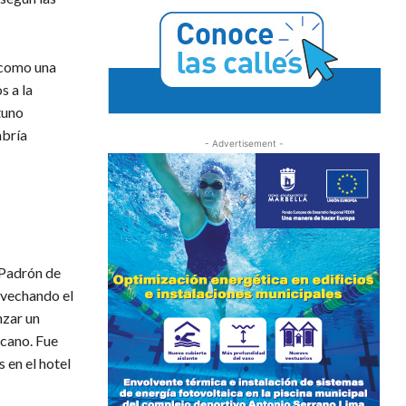
 como una
s a la
tuno
abría
- Advertisement -
 Padrón de
ovechando el
nzar un
rcano. Fue
 en el hotel