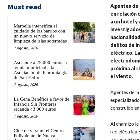
Must read
Agentes de l
en relación 
a un hotel y
Marbella intensifica el
investigados
cuidado de los barrios con
un nuevo servicio de
nacionalidad
limpieza de islas soterradas
delitos de i
7 agosto, 2026
eléctrico. La
electrodomé
Asciende a 25.000 euros la
ayuda municipal a la
próxima al r
Asociación de Fibromialgia
el viento.
de San Pedro
7 agosto, 2026
Agentes de la 
La Cena Benéfica a favor de
especializado
Infancia Sin Fronteras
construido en
recauda 43.000 euros
7 agosto, 2026
Al chamizo le 
Cine de verano: el Centro
red eléctrica,
Polivalente de Nueva
terreno. El en