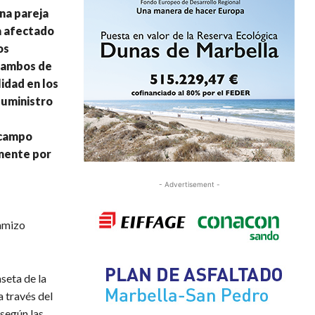
na pareja
ha afectado
os
, ambos de
idad en los
suministro
 campo
amente por
- Advertisement -
hamizo
seta de la
a través del
 según las