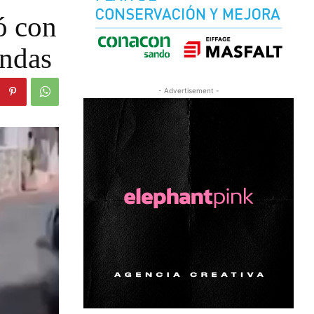
ó con
endas
- Advertisement -