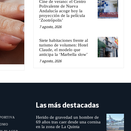
Cine de verano: el Centro
Polivalente de Nueva
Andalucía acoge hoy la
proyección de la película
‘Zootrópolis’
7 agosto, 2026
Siete habitaciones frente al
turismo de volumen: Hotel
Claude, el modelo que
anticipa la ‘Marbella slow’
7 agosto, 2026
Las más destacadas
Herido de gravedad un hombre de
PORTIVA
69 años tras caer desde una cornisa
MOMO
en la zona de La Quinta