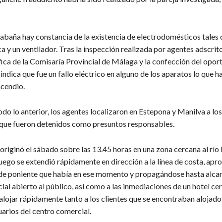
cabaña hay constancia de la existencia de electrodomésticos tales
ca y un ventilador. Tras la inspección realizada por agentes adscrito
fica de la Comisaría Provincial de Málaga y la confección del opor
indica que fue un fallo eléctrico en alguno de los aparatos lo que h
ncendio.
todo lo anterior, los agentes localizaron en Estepona y Manilva a los
 que fueron detenidos como presuntos responsables.
 originó el sábado sobre las 13.45 horas en una zona cercana al río
uego se extendió rápidamente en dirección a la línea de costa, apr
 de poniente que había en ese momento y propagándose hasta alca
al abierto al público, así como a las inmediaciones de un hotel ce
lojar rápidamente tanto a los clientes que se encontraban alojados
arios del centro comercial.