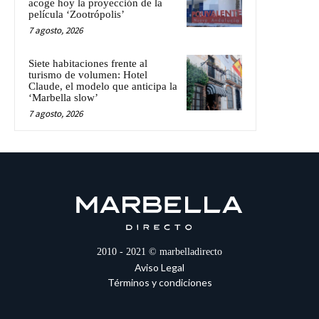
acoge hoy la proyección de la
película ‘Zootrópolis’
7 agosto, 2026
Siete habitaciones frente al
turismo de volumen: Hotel
Claude, el modelo que anticipa la
‘Marbella slow’
7 agosto, 2026
2010 - 2021 © marbelladirecto
Aviso Legal
Términos y condiciones