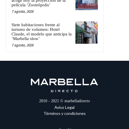
acoge hoy la proyección de la
película ‘Zootrópolis’
7 agosto, 2026
Siete habitaciones frente al
turismo de volumen: Hotel
Claude, el modelo que anticipa la
‘Marbella slow’
7 agosto, 2026
2010 - 2021 © marbelladirecto
Aviso Legal
Términos y condiciones