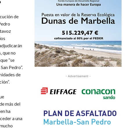
o
ecución de
 Pedro
rtavoz
ios
 adjudicarán
, que no
 que “se
 San Pedro”.
unidades de
- Advertisement -
ión”.
que
de más del
ien ha
cceder a una
n mucho