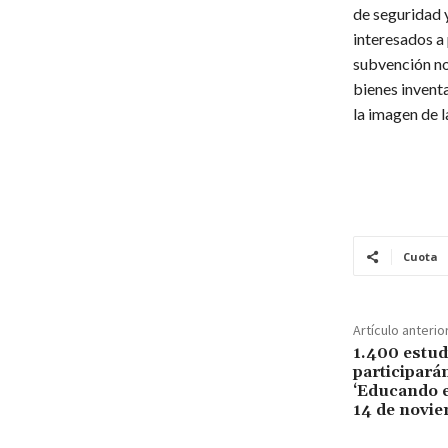
de seguridad 
interesados a 
subvención no
bienes inventa
la imagen de l
Cuota
Artículo anterio
1.400 estud
participará
‘Educando e
14 de novi