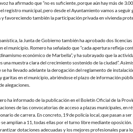
tavoz ha afirmado que “no es suficiente, porque aún hay más de 3.0
n el registro municipal, pero desde el Ayuntamiento vamos a seguir
a y favoreciendo también la participación privada en vivienda prot
banística, la Junta de Gobierno también ha aprobado dos licencias
en el municipio. Romero ha señalado que “cada apertura refleja con
l dinamismo económico de Marbella”, y ha subrayado que la activid
s una muestra clara del crecimiento sostenido de la ciudad”. Asimi
 se ha llevado adelante la derogación del reglamento de instalació
 garitas en el municipio, abriéndose el plazo de información públi
de alegaciones.
o ha informado de la publicación en el Boletín Oficial de la Prov
caciones de las convocatorias de acceso a plazas municipales, en r
onario de carrera. En concreto, 19 de policía local, que pasan a ser 
e amplían a 11, todas ellas por el turno libre mediante oposición
arantizar dotaciones adecuadas y los mejores profesionales para lo