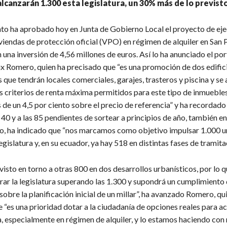
 alcanzarán 1.300 esta legislatura, un 30% más de lo previst
to ha aprobado hoy en Junta de Gobierno Local el proyecto de ej
viendas de protección oficial (VPO) en régimen de alquiler en San
 una inversión de 4,56 millones de euros. Así lo ha anunciado el po
lix Romero, quien ha precisado que “es una promoción de dos edific
s que tendrán locales comerciales, garajes, trasteros y piscina y se
s criterios de renta máxima permitidos para este tipo de inmuebles
de un 4,5 por ciento sobre el precio de referencia” y ha recordado
40 y a las 85 pendientes de sortear a principios de año, también en
do, ha indicado que “nos marcamos como objetivo impulsar 1.000 
gislatura y, en su ecuador, ya hay 518 en distintas fases de tramitac
sto en torno a otras 800 en dos desarrollos urbanísticos, por lo 
ar la legislatura superando las 1.300 y supondrá un cumplimiento 
sobre la planificación inicial de un millar”, ha avanzado Romero, qu
 “es una prioridad dotar a la ciudadanía de opciones reales para a
a, especialmente en régimen de alquiler, y lo estamos haciendo co