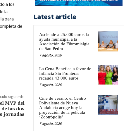
do a los
e la
Latest article
la para
 completa de
Asciende a 25.000 euros la
ayuda municipal a la
Asociación de Fibromialgia
de San Pedro
7 agosto, 2026
La Cena Benéfica a favor de
Infancia Sin Fronteras
recauda 43.000 euros
7 agosto, 2026
ículo siguiente
Cine de verano: el Centro
el MVP del
Polivalente de Nueva
Andalucía acoge hoy la
de las dos
proyección de la película
s jornadas
‘Zootrópolis’
7 agosto, 2026