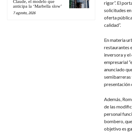
Claude, el modelo que
rigor”. El por
anticipa la ‘Marbella slow’
solicitudes e
7 agosto, 2026
oferta públic
calidad”.
En materia ur
restaurantes 
inversora y e
empresarial “e
anunciado que
semibarreras y
presentación 
Además, Romer
de las modifi
personal funci
bombero, que s
objetivo es g