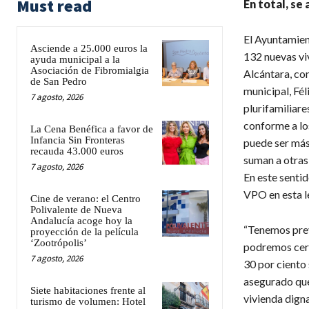
Must read
En total, se
El Ayuntamien
Asciende a 25.000 euros la
132 nuevas vi
ayuda municipal a la
Asociación de Fibromialgia
Alcántara, con
de San Pedro
municipal, Fé
7 agosto, 2026
plurifamiliare
conforme a lo
La Cena Benéfica a favor de
Infancia Sin Fronteras
puede ser más 
recauda 43.000 euros
suman a otras 
7 agosto, 2026
En este senti
VPO en esta le
Cine de verano: el Centro
Polivalente de Nueva
Andalucía acoge hoy la
“Tenemos previ
proyección de la película
‘Zootrópolis’
podremos cerr
7 agosto, 2026
30 por ciento 
asegurado que
Siete habitaciones frente al
vivienda dign
turismo de volumen: Hotel