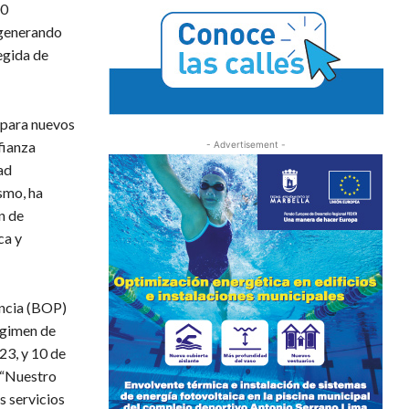
00
 generando
egida de
 para nuevos
fianza
- Advertisement -
ad
smo, ha
n de
ca y
incia (BOP)
égimen de
23, y 10 de
. “Nuestro
s servicios