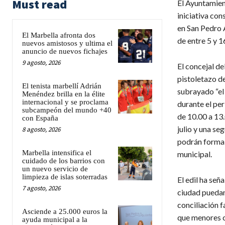
Must read
El Ayuntamien
iniciativa con
en San Pedro A
El Marbella afronta dos
de entre 5 y 1
nuevos amistosos y ultima el
anuncio de nuevos fichajes
9 agosto, 2026
El concejal de
pistoletazo de
El tenista marbellí Adrián
subrayado “el
Menéndez brilla en la élite
internacional y se proclama
durante el per
subcampeón del mundo +40
de 10.00 a 13.
con España
julio y una se
8 agosto, 2026
podrán formali
Marbella intensifica el
municipal.
cuidado de los barrios con
un nuevo servicio de
limpieza de islas soterradas
El edil ha señ
7 agosto, 2026
ciudad puedan 
conciliación f
Asciende a 25.000 euros la
que menores c
ayuda municipal a la