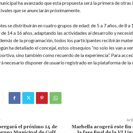
unicipal ha avanzado que esta propuesta será la primera de otras i
tivales que se anunciarán próximamente.
tes se distribuirán en cuatro grupos de edad: de 5 a 7 años, de 8 a 
 de 14 a 16 años, adaptando las actividades al desarrollo y necesi
demás de la programación, todos los participantes recibirán mater
gún ha detallado el concejal, estos obsequios “no solo les van a ve
portiva, sino también como recuerdo de la experiencia”. Para acced
rá necesario disponer de usuario registrado en la plataforma de la
r
Art
bergará el próximo 14 de
Marbella acogerá este fi
Torneo Municipal de Golf
la fase final de la VI L