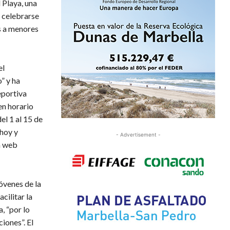
 Playa, una
a celebrarse
s a menores
el
” y ha
eportiva
 en horario
el 1 al 15 de
 hoy y
- Advertisement -
a web
jóvenes de la
cilitar la
, “por lo
iones”. El