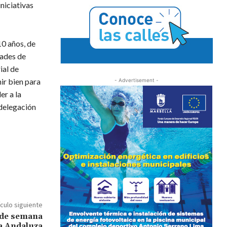
niciativas
10 años, de
dades de
ial de
nir bien para
- Advertisement -
er a la
 delegación
ículo siguiente
n de semana
iga Andaluza