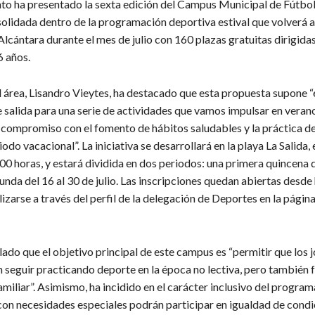
to ha presentado la sexta edición del Campus Municipal de Fútbol
solidada dentro de la programación deportiva estival que volverá 
lcántara durante el mes de julio con 160 plazas gratuitas dirigida
6 años.
l área, Lisandro Vieytes, ha destacado que esta propuesta supone “
 salida para una serie de actividades que vamos impulsar en verano
 compromiso con el fomento de hábitos saludables y la práctica d
iodo vacacional”. La iniciativa se desarrollará en la playa La Salida,
00 horas, y estará dividida en dos periodos: una primera quincena d
gunda del 16 al 30 de julio. Las inscripciones quedan abiertas desde
zarse a través del perfil de la delegación de Deportes en la págin
alado que el objetivo principal de este campus es “permitir que los 
seguir practicando deporte en la época no lectiva, pero también fa
amiliar”. Asimismo, ha incidido en el carácter inclusivo del programa
on necesidades especiales podrán participar en igualdad de condic