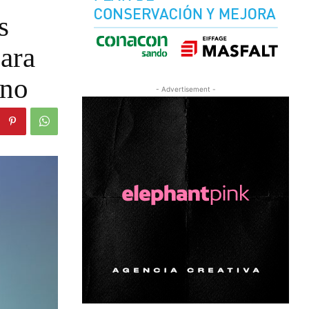
s
para
ano
- Advertisement -