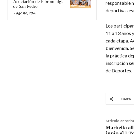
Asociación de Fibromialgia
responsable m
de San Pedro
deportivas es
7 agosto, 2026
Los participan
11 a 13 años y
cada etapa. A
bienvenida. Se
la práctica de
inscripción se
de Deportes.
Cuota
Artículo anterio
Marbella al
junio el I 