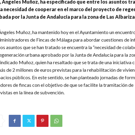
, Ángeles Muñoz, ha especificado que entre los asuntos tr
la necesidad de cooperar en el marco del proyecto de rege
ada por la Junta de Andalucía para la zona de Las Albariza
 Ángeles Muñoz, ha mantenido hoy en el Ayuntamiento un encuentro
ministradores de Fincas de Málaga para abordar cuestiones de int
los asuntos que se han tratado se encuentra la “necesidad de colabo
egeneración urbana aprobado por la Junta de Andalucía para la zo
 indicado Muñoz, quien ha resaltado que se trata de una iniciativa 
ás de 2 millones de euros previstas para la rehabilitación de vivien
pacios públicos. En este sentido, se han planteado jornadas de for
dores de fincas con el objetivo de que se facilite la tramitación de
vistas en la línea de subvención.