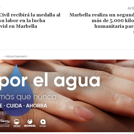
r
Art
ivil recibirá la medalla al
Marbella realiza un segun
u labor en la lucha
más de 5.000 kil
ovid en Marbella
humanitaria par
- Advertisement -