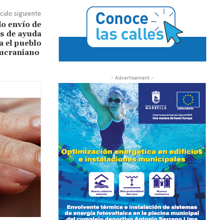
ículo siguiente
do envío de
os de ayuda
a el pueblo
ucraniano
- Advertisement -