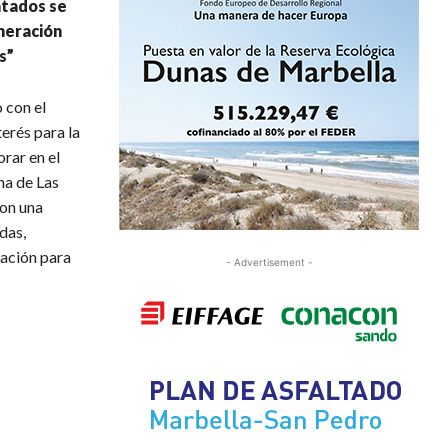
atados se
neración
s”
 con el
erés para la
rar en el
na de Las
con una
das,
mación para
- Advertisement -