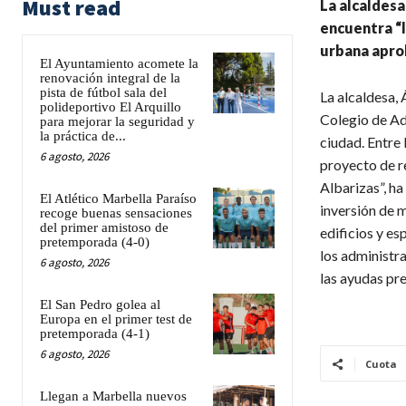
Must read
La alcaldesa
encuentra “
urbana aprob
El Ayuntamiento acomete la
renovación integral de la
pista de fútbol sala del
La alcaldesa,
polideportivo El Arquillo
Colegio de Ad
para mejorar la seguridad y
la práctica de...
ciudad. Entre 
6 agosto, 2026
proyecto de r
Albarizas”, ha
El Atlético Marbella Paraíso
inversión de m
recoge buenas sensaciones
del primer amistoso de
edificios y es
pretemporada (4-0)
los administra
6 agosto, 2026
las ayudas pre
El San Pedro golea al
Europa en el primer test de
pretemporada (4-1)
6 agosto, 2026
Cuota
Llegan a Marbella nuevos