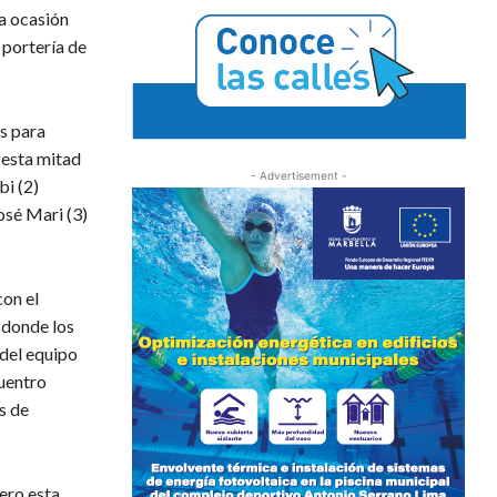
ra ocasión
 portería de
es para
 esta mitad
- Advertisement -
bi (2)
osé Mari (3)
con el
 donde los
 del equipo
cuentro
s de
pero esta