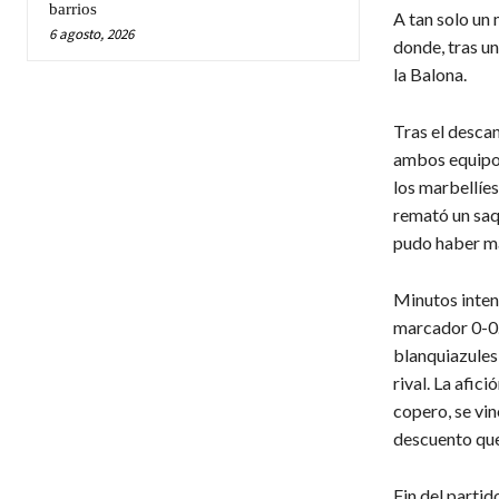
barrios
A tan solo un 
6 agosto, 2026
donde, tras un
la Balona.
Tras el descan
ambos equipos
los marbellíes
remató un saqu
pudo haber ma
Minutos intens
marcador 0-0.
blanquiazules 
rival. La afic
copero, se vin
descuento que 
Fin del partid