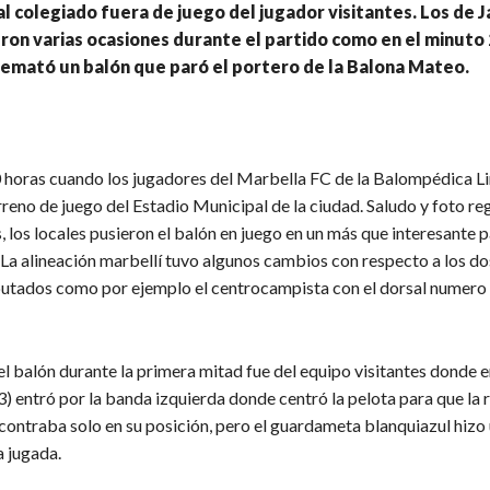
l colegiado fuera de juego del jugador visitantes. Los de 
ron varias ocasiones durante el partido como en el minuto
remató un balón que paró el portero de la Balona Mateo.
0 horas cuando los jugadores del Marbella FC de la Balompédica L
rreno de juego del Estadio Municipal de la ciudad. Saludo y foto r
, los locales pusieron el balón en juego en un más que interesante 
 La alineación marbellí tuvo algunos cambios con respecto a los do
sputados como por ejemplo el centrocampista con el dorsal numero 
l balón durante la primera mitad fue del equipo visitantes donde e
3) entró por la banda izquierda donde centró la pelota para que la
ncontraba solo en su posición, pero el guardameta blanquiazul hizo
a jugada.