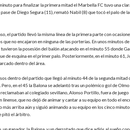
minuto para finalizar la primera mitad el Marbella FC tuvo una cla
 pase de Diego Segura (11), remató Nabil (8) que tocó el palo de la
so, el partido llevó la misma línea de la primera parte con ocasion
 que no encajaron en ninguna de las porterías. En unos minutos de
 tuvieron la posesión del balón atacando en el minuto 55 donde Ga
e de esquina en el primer palo. Posteriormente, en el minuto 61, J
rcado dentro del área.
os dentro del partido que llegó al minuto 44 de la segunda mitad 
 Pero, en el 45 la Balona se adelantó tras un polémico gol de Olmo
reclamaban al colegiado sevillano, Alonso Portillo, fuera de juego
ión linense, que no dejó de animar y cantar a su equipo en todo el en
o más arriba aún y siguió animando a su equipo en los cinco minuto
pitó el árbitro.
o, un ganador, la Balona, y un derrotado que dice adiós al sueño co