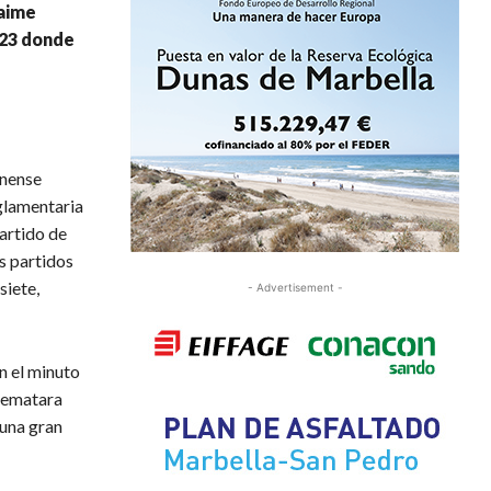
Jaime
 23 donde
inense
eglamentaria
partido de
s partidos
siete,
- Advertisement -
n el minuto
 rematara
 una gran