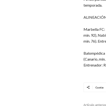
temporada.
ALINEACIÓ
Marbella FC: 
min. 92), Nab
min. 76). Ent
Balompédica L
(Canario, min.
Entrenador: R
Cuota
Artículo anterio