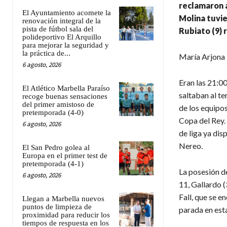
reclamaron a
El Ayuntamiento acomete la
Molina tuvie
renovación integral de la
pista de fútbol sala del
Rubiato (9) 
polideportivo El Arquillo
para mejorar la seguridad y
la práctica de...
María Arjona
6 agosto, 2026
Eran las 21:0
El Atlético Marbella Paraíso
saltaban al te
recoge buenas sensaciones
del primer amistoso de
de los equipos
pretemporada (4-0)
Copa del Rey.
6 agosto, 2026
de liga ya di
Nereo.
El San Pedro golea al
Europa en el primer test de
pretemporada (4-1)
La posesión de
6 agosto, 2026
11, Gallardo (
Fall, que se e
Llegan a Marbella nuevos
puntos de limpieza de
parada en est
proximidad para reducir los
tiempos de respuesta en los