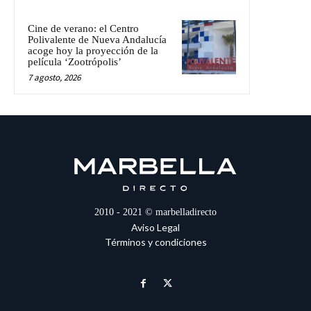
Cine de verano: el Centro
Polivalente de Nueva Andalucía
acoge hoy la proyección de la
película ‘Zootrópolis’
7 agosto, 2026
2010 - 2021 © marbelladirecto
Aviso Legal
Términos y condiciones