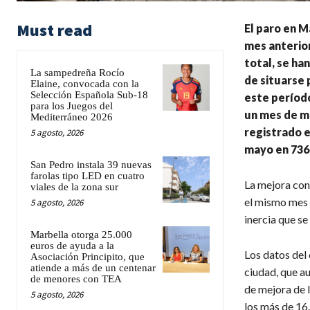
Must read
El paro en M
mes anterior
total, se ha
La sampedreña Rocío
de situarse 
Elaine, convocada con la
Selección Española Sub-18
este período
para los Juegos del
un mes de m
Mediterráneo 2026
registrado e
5 agosto, 2026
mayo en 736 
San Pedro instala 39 nuevas
farolas tipo LED en cuatro
La mejora con
viales de la zona sur
el mismo mes d
5 agosto, 2026
inercia que se
Marbella otorga 25.000
euros de ayuda a la
Los datos del 
Asociación Principito, que
atiende a más de un centenar
ciudad, que a
de menores con TEA
de mejora de 
5 agosto, 2026
los más de 16