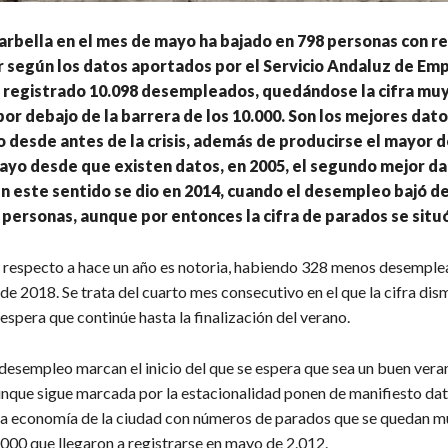
arbella en el mes de mayo ha bajado en 798 personas con r
 según los datos aportados por el Servicio Andaluz de Emp
n registrado 10.098 desempleados, quedándose la cifra mu
por debajo de la barrera de los 10.000. Son los mejores dat
 desde antes de la crisis, además de producirse el mayor 
ayo desde que existen datos, en 2005, el segundo mejor d
n este sentido se dio en 2014, cuando el desempleo bajó de 
personas, aunque por entonces la cifra de parados se situó
 respecto a hace un año es notoria, habiendo 328 menos desemple
e 2018. Se trata del cuarto mes consecutivo en el que la cifra dis
 espera que continúe hasta la finalización del verano.
desempleo marcan el inicio del que se espera que sea un buen vera
unque sigue marcada por la estacionalidad ponen de manifiesto dat
la economía de la ciudad con números de parados que se quedan mu
.000 que llegaron a registrarse en mayo de 2.012.