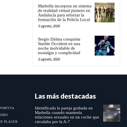
Marbella incorpora un sistema
de realidad virtual pionero en
Andalucía para reforzar la
formación de la Policía Local
5 agosto, 2026
Sergio Dalma conquista
Starlite Occident en una
noche inolvidable de
nostalgia y complicidad
5 agosto, 2026
Las más destacadas
Identificada la pareja grabada en
PORTIVA
Marbella cuando mantenía
MOMO
relaciones sexuales en un coche que
circulaba por la A-7
UN PLACER