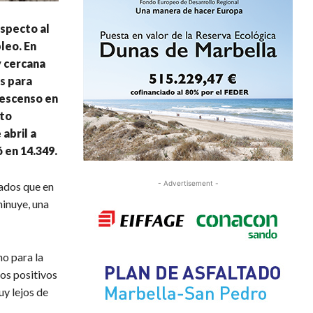
especto al
leo. En
y cercana
os para
descenso en
ato
abril a
 en 14.349.
- Advertisement -
ados que en
minuye, una
no para la
os positivos
y lejos de