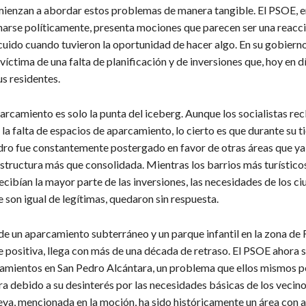
ienzan a abordar estos problemas de manera tangible. El PSOE, e
narse políticamente, presenta mociones que parecen ser una reacci
cuido cuando tuvieron la oportunidad de hacer algo. En su gobiern
víctima de una falta de planificación y de inversiones que, hoy en dí
s residentes.
arcamiento es solo la punta del iceberg. Aunque los socialistas re
 la falta de espacios de aparcamiento, lo cierto es que durante su t
dro fue constantemente postergado en favor de otras áreas que y
structura más que consolidada. Mientras los barrios más turístico
cibían la mayor parte de las inversiones, las necesidades de los c
 son igual de legítimas, quedaron sin respuesta.
de un aparcamiento subterráneo y un parque infantil en la zona de
 positiva, llega con más de una década de retraso. El PSOE ahora s
camientos en San Pedro Alcántara, un problema que ellos mismos p
a debido a su desinterés por las necesidades básicas de los vecino
va, mencionada en la moción, ha sido históricamente un área con a