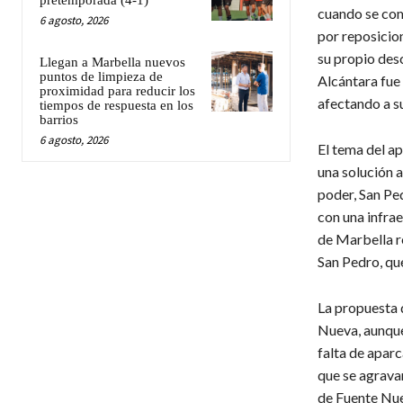
cuando se com
6 agosto, 2026
por reposicio
su propio des
Llegan a Marbella nuevos
puntos de limpieza de
Alcántara fue 
proximidad para reducir los
afectando a su
tiempos de respuesta en los
barrios
6 agosto, 2026
El tema del ap
una solución a
poder, San Pe
con una infrae
de Marbella re
San Pedro, que
La propuesta 
Nueva, aunque
falta de apar
que se agravar
de Fuente Nue