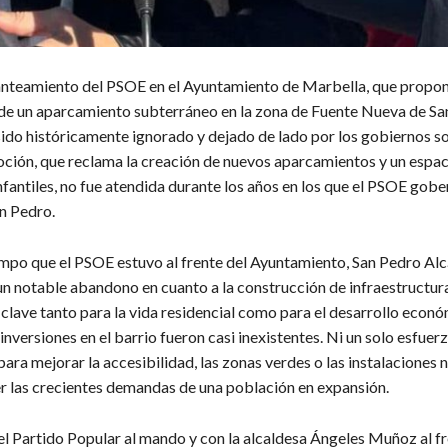
lanteamiento del PSOE en el Ayuntamiento de Marbella, que propon
de un aparcamiento subterráneo en la zona de Fuente Nueva de Sa
ido históricamente ignorado y dejado de lado por los gobiernos soc
oción, que reclama la creación de nuevos aparcamientos y un espac
fantiles, no fue atendida durante los años en los que el PSOE gob
n Pedro.
empo que el PSOE estuvo al frente del Ayuntamiento, San Pedro Al
n notable abandono en cuanto a la construcción de infraestructura
 clave tanto para la vida residencial como para el desarrollo econó
 inversiones en el barrio fueron casi inexistentes. Ni un solo esfuer
para mejorar la accesibilidad, las zonas verdes o las instalaciones 
er las crecientes demandas de una población en expansión.
el Partido Popular al mando y con la alcaldesa Ángeles Muñoz al fr