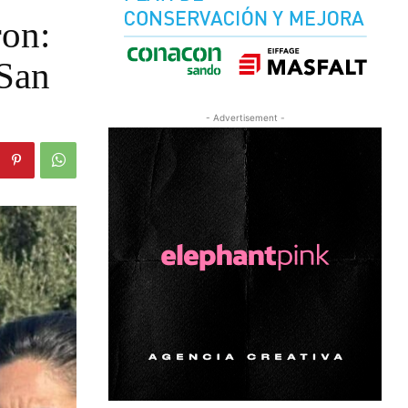
ron:
 San
- Advertisement -