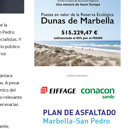
e la
n Pedro
ialistas. Y
io público
ernó
cántara
- Advertisement -
s. A pesar
mico del
zo relevante
necesarias
ente,