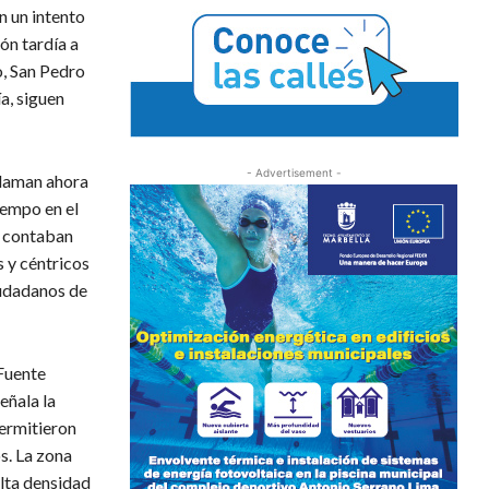
n un intento
ón tardía a
o, San Pedro
a, siguen
- Advertisement -
claman ahora
iempo en el
a contaban
s y céntricos
iudadanos de
 Fuente
eñala la
ermitieron
s. La zona
lta densidad