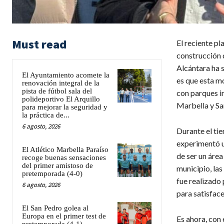
Must read
El reciente p
construcción 
Alcántara ha s
El Ayuntamiento acomete la
es que esta m
renovación integral de la
pista de fútbol sala del
con parques in
polideportivo El Arquillo
Marbella y Sa
para mejorar la seguridad y
la práctica de...
6 agosto, 2026
Durante el ti
experimentó u
El Atlético Marbella Paraíso
de ser un área
recoge buenas sensaciones
del primer amistoso de
municipio, las
pretemporada (4-0)
fue realizado 
6 agosto, 2026
para satisfac
El San Pedro golea al
Europa en el primer test de
Es ahora, con 
pretemporada (4-1)