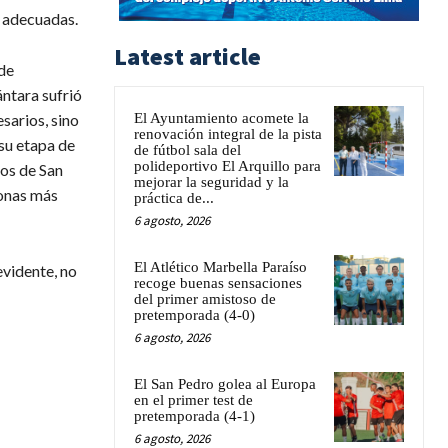
s adecuadas.
Latest article
de
ntara sufrió
sarios, sino
El Ayuntamiento acomete la
renovación integral de la pista
su etapa de
de fútbol sala del
polideportivo El Arquillo para
nos de San
mejorar la seguridad y la
zonas más
práctica de...
6 agosto, 2026
El Atlético Marbella Paraíso
evidente, no
recoge buenas sensaciones
del primer amistoso de
pretemporada (4-0)
6 agosto, 2026
El San Pedro golea al Europa
en el primer test de
pretemporada (4-1)
6 agosto, 2026