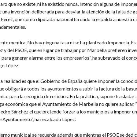
laro que no existe, ni ha existido nunca, intención alguna de imponer
e una invención deliberada para desviar la atención de la falta de ge
 Pérez, que como diputada nacional ha dado la espalda a nuestra c
ndamentales.
nte mentira. No hay ninguna tasa ni se ha planteado imponerla. Es
z y del PSOE, que en lugar de trabajar por Marbella prefieren inve
s para generar alarma entre los empresarios”, ha subrayado el conc
go López.
una realidad es que el Gobierno de España quiere imponer la conoc
ue obligará a todos los ayuntamientos a subir la factura de la basur
ico para la recogida de residuos. En la práctica, supone trasladar 
ga económica que el Ayuntamiento de Marbella no quiere aplicar. “
Pedro Sánchez el que pretende forzar a los municipios a imponer un
te Ayuntamiento”, ha recalcado López.
erno municipal se recuerda además que mientras el PSOE se dedica