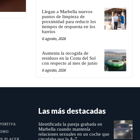
Llegan a Marbella nuevos
puntos de limpieza de
proximidad para reducir los
tiempos de respuesta en los
barrios
6 agosto, 2026
Aumenta la recogida de
residuos en la Costa del Sol
con respecto al mes de junio
6 agosto, 2026
Las más destacadas
Identificada la pareja grabada en
PORTIVA
Marbella cuando mantenía
MOMO
relaciones sexuales en un coche que
circulaba por la A-7
UN PLACER