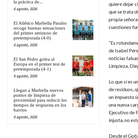
la práctica de...
quiere dejar c
6 agosto, 2026
que se trata d
propia señora
El Atlético Marbella Paraíso
cuestiones fu
recoge buenas sensaciones
del primer amistoso de
pretemporada (4-0)
“Es rotundame
6 agosto, 2026
de Isabel Pére
noticias falsa
El San Pedro golea al
Europa en el primer test de
Limpieza, Die
pretemporada (4-1)
6 agosto, 2026
Lo que sí es 
de residuos, q
Llegan a Marbella nuevos
puntos de limpieza de
un impuesto ún
proximidad para reducir los
una nueva car
tiempos de respuesta en los
barrios
Ejecutivo de 
6 agosto, 2026
injusta, no es
Desde el Gobi