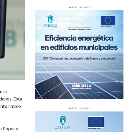
- Advertisement -
n la
adanos. Esta
unto limpio
- Advertisement -
o Popular,