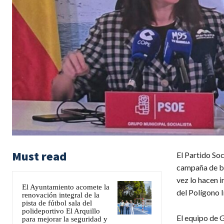
Must read
El Partido Soc
campaña de bul
vez lo hacen i
El Ayuntamiento acomete la
del Polígono I
renovación integral de la
pista de fútbol sala del
polideportivo El Arquillo
El equipo de 
para mejorar la seguridad y