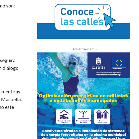
mo son:
- Advertisement -
 seguirá
n diálogo
n mentiras
e Marbella.
no este