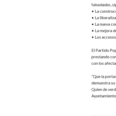
falsedades, s
• La construcc
• La liberaliz
• La nueva co
• La mejora de
• Los accesos
El Partido Pop
prestando con
con los afecta
“Que la porta
demuestra su 
Quien de verd
Ayuntamiento”