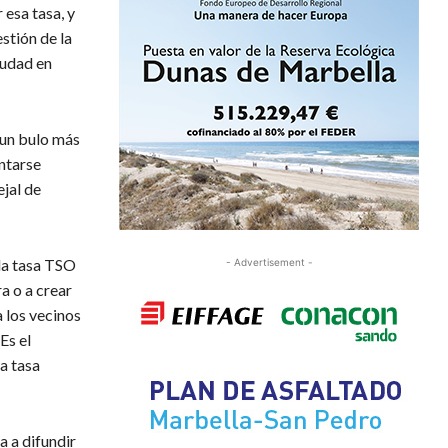
 esa tasa, y
stión de la
iudad en
 un bulo más
ntarse
ejal de
ida tasa TSO
- Advertisement -
a o a crear
a los vecinos
Es el
a tasa
 a difundir