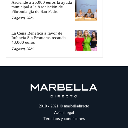
Asciende a 25.000 euros la ayuda
municipal a la Asociación de
Fibromialgia de San Pedro
7 agosto, 2026
La Cena Benéfica a favor de
Infancia Sin Fronteras recauda
43.000 euros
7 agosto, 2026
2010 - 2021 © marbelladirecto
Aviso Legal
Términos y condiciones