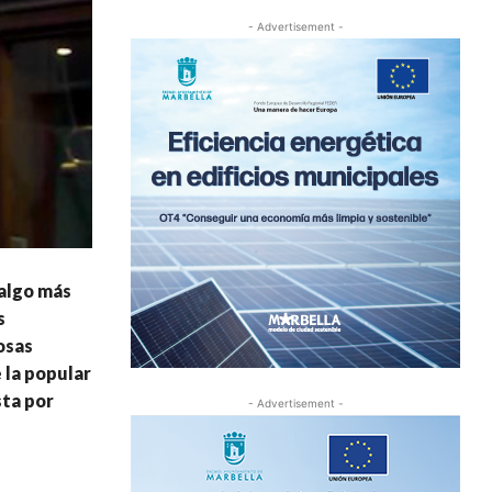
- Advertisement -
 algo más
s
osas
 la popular
sta por
- Advertisement -