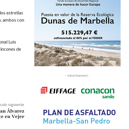
os estrellas
o, ambos con
onal Luis
rincones de
- Advertisement -
ículo siguiente
han Álvarez
te en Vejer