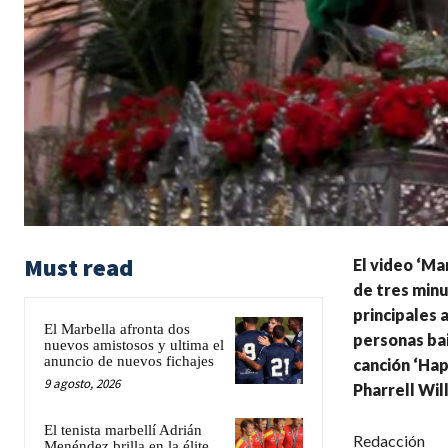
Must read
El video ‘Mar
de tres minu
principales 
El Marbella afronta dos
personas bai
nuevos amistosos y ultima el
anuncio de nuevos fichajes
canción ‘Hap
9 agosto, 2026
Pharrell Wil
El tenista marbellí Adrián
Redacción
Menéndez brilla en la élite