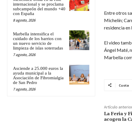
internacional y se proclama
subcampeón del mundo +40
Entre otros sa
con España
Michelín; Car
8 agosto, 2026
residencia en 
Marbella intensifica el
cuidado de los barrios con
El video tambi
un nuevo servicio de
limpieza de islas soterradas
Ángel Maté, n
7 agosto, 2026
Marbella como
Asciende a 25.000 euros la
ayuda municipal a la
Asociación de Fibromialgia
de San Pedro
Cuota
7 agosto, 2026
Artículo anterio
La Feria y 
acogen la C