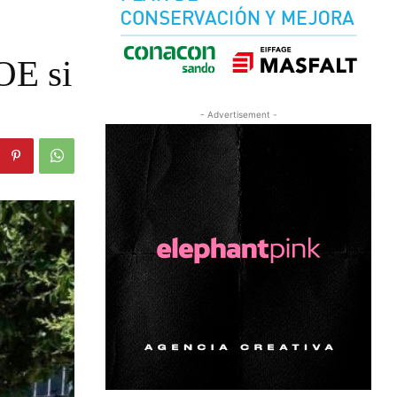
OE si
- Advertisement -