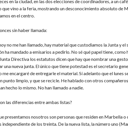
eces en la ciudad, en las dos elecciones de coordinadores, a un café
o que vino a la feria, mostrando un desconocimiento absoluto de M
amos en el centro.
tonces sin haber llamada:
 hoy no me han llamado, hay material que custodiamos la Junta y el 
ón ha mandado a emisarios a pedirlo. No sé qué papel tiene, como 
 Junta Directiva los estatutos dicen que hay que nombrar una gestor
una nueva junta. El único que tiene potestad es el secretario gener
o me encargaré de entregarle el material. Sí adelanto que el lunes se
un punto limpio, y que se recicle. He hablado con otros compañeros
han hecho lo mismo. No han llamado a nadie.
son las diferencias entre ambas listas?
a que presentamos nosotros son personas que residen en Marbella o 
s independiente de los treinta. De la nueva lista, la número uno (Ma