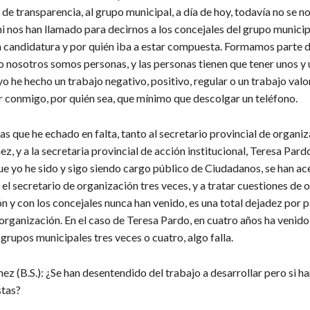
a de transparencia, al grupo municipal, a día de hoy, todavía no se n
i nos han llamado para decirnos a los concejales del grupo municip
a candidatura y por quién iba a estar compuesta. Formamos parte d
o nosotros somos personas, y las personas tienen que tener unos y
yo he hecho un trabajo negativo, positivo, regular o un trabajo valo
r conmigo, por quién sea, que mínimo que descolgar un teléfono.
as que he echado en falta, tanto al secretario provincial de organiz
z, y a la secretaria provincial de acción institucional, Teresa Pardo
ue yo he sido y sigo siendo cargo público de Ciudadanos, se han a
el secretario de organización tres veces, y a tratar cuestiones de 
ión y con los concejales nunca han venido, es una total dejadez por p
organización. En el caso de Teresa Pardo, en cuatro años ha venido 
grupos municipales tres veces o cuatro, algo falla.
z (B.S.): ¿Se han desentendido del trabajo a desarrollar pero si h
stas?