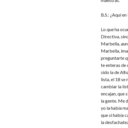
maestras.
B.S.: ¿Aquí en
Lo que ha ocur
Directiva, sin
Marbella, aunq
Marbella, ima
preguntarte q
te enteras de 
sido la de Alh
lista, el 18 s
cambiar la lis
encajan, que s
la gente. Me 
yo la había ma
que si había c
la desfachatez