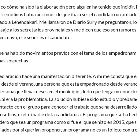
co cómo ha sido la elaboración pero alguien ha tenido que incidir.
rremolinos había un rumor de que iba a ser el candidato un afiliad
ado a Lehendakari. Me llamaron de Diario Sur y me preguntaron, l
aje a los secretarios provinciales y me dicen que eso son rumores.
en mayo, ese señor es el candidato.
 que ha habido movimientos previos con el tema de los empadronam
nas sospechas
declaración hace una manifestación diferente. A mí me consta que e
esde el verano, una persona que está empadronado desde verano
ersona que lleva meses en el municipio, dudo que tenga un conoci
ál era la problemática. La solución hubiese sido estudio y prepara
ntacto con el grupo para conocer el trabajo que se ha desarrollado
nosotros, ni él, ni nadie de la candidatura. El programa que se ha hec
dero que sea un programa como sí fue el que se hizo en 2015, que s
iliados por si querían proponer, un programa no es un folleto con tre