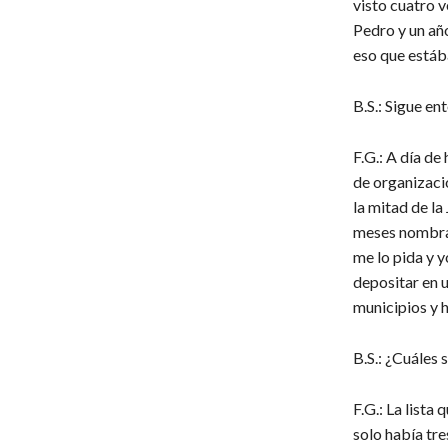
visto cuatro v
Pedro y un añ
eso que estáb
B.S.: Sigue en
F.G.: A día de
de organizaci
la mitad de la
meses nombrar 
me lo pida y y
depositar en 
municipios y 
B.S.: ¿Cuáles 
F.G.: La list
solo había tre