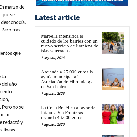
 En marzo de
o que se
Latest article
o desconocía,
 Pero tras
Marbella intensifica el
cuidado de los barrios con un
nuevo servicio de limpieza de
islas soterradas
ientos que
7 agosto, 2026
Asciende a 25.000 euros la
stá
ayuda municipal a la
Asociación de Fibromialgia
 del año
de San Pedro
miento
7 agosto, 2026
ción,
. Pero no se
La Cena Benéfica a favor de
Infancia Sin Fronteras
ho ni
recauda 43.000 euros
e redactó y
7 agosto, 2026
s líneas