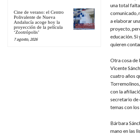
una total falt
Cine de verano: el Centro
comunicado, n
Polivalente de Nueva
a elaborar un
Andalucía acoge hoy la
proyección de la película
proyecto, per
‘Zootrópolis’
educación. Si 
7 agosto, 2026
quieren conta
Otra cosa de l
Vicente Sánche
cuatro años q
Torremolinos, 
con la afiliac
secretario de 
temas con los 
Bárbara Sánche
mano en las li