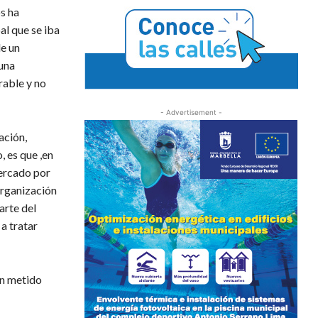
os ha
al que se iba
e un
 una
rable y no
- Advertisement -
ación,
, es que ,en
cercado por
organización
arte del
a tratar
an metido