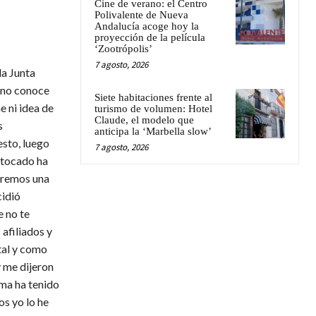
Cine de verano: el Centro
Polivalente de Nueva
Andalucía acoge hoy la
proyección de la película
‘Zootrópolis’
7 agosto, 2026
la Junta
e no conoce
Siete habitaciones frente al
e ni idea de
turismo de volumen: Hotel
Claude, el modelo que
s
anticipa la ‘Marbella slow’
esto, luego
7 agosto, 2026
 tocado ha
boremos una
cidió
e no te
 afiliados y
tal y como
y me dijeron
ima ha tenido
os yo lo he