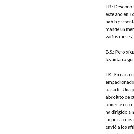
I.R.: Desconoz
este año en To
había present
mandé un mens
varios meses, 
B.S.: Pero sí
levantan algu
I.R.: En cada 
empadronado d
pasado. Una p
absoluto de cu
ponerse en co
ha dirigido a 
siqueira consi
envió a los af