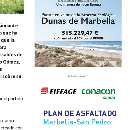
sionante
o que ha
 que la
ara
nsables de
co Gómez,
s
i sobre su
- Advertisement -
r el partido
ro sobre
a creado con