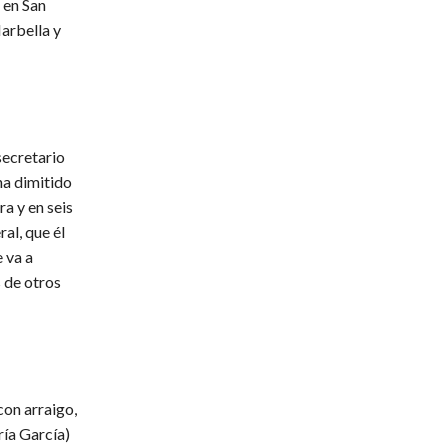
 en San
arbella y
secretario
ha dimitido
a y en seis
al, que él
 va a
 de otros
con arraigo,
ría García)