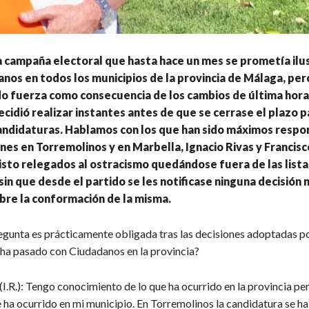
a campaña electoral que hasta hace un mes se prometía ilu
nos en todos los municipios de la provincia de Málaga, per
o fuerza como consecuencia de los cambios de última hora
cidió realizar instantes antes de que se cerrase el plazo p
andidaturas. Hablamos con los que han sido máximos respo
nes en Torremolinos y en Marbella, Ignacio Rivas y Francis
isto relegados al ostracismo quedándose fuera de las lista
sin que desde el partido se les notificase ninguna decisión n
obre la conformación de la misma.
egunta es prácticamente obligada tras las decisiones adoptadas po
 ha pasado con Ciudadanos en la provincia?
(I.R.): Tengo conocimiento de lo que ha ocurrido en la provincia pe
e ha ocurrido en mi municipio. En Torremolinos la candidatura se h