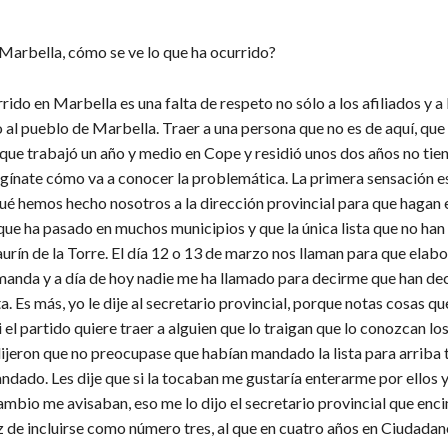
 Marbella, cómo se ve lo que ha ocurrido?
rido en Marbella es una falta de respeto no sólo a los afiliados y a 
o al pueblo de Marbella. Traer a una persona que no es de aquí, qu
ue trabajó un año y medio en Cope y residió unos dos años no tien
gínate cómo va a conocer la problemática. La primera sensación e
ué hemos hecho nosotros a la dirección provincial para que hagan 
que ha pasado en muchos municipios y que la única lista que no han
aurín de la Torre. El día 12 o 13 de marzo nos llaman para que ela
e manda y a día de hoy nadie me ha llamado para decirme que han de
ta. Es más, yo le dije al secretario provincial, porque notas cosas qu
i el partido quiere traer a alguien que lo traigan que lo conozcan los
dijeron que no preocupase que habían mandado la lista para arriba 
ndado. Les dije que si la tocaban me gustaría enterarme por ellos 
ambio me avisaban, eso me lo dijo el secretario provincial que enc
 de incluirse como número tres, al que en cuatro años en Ciudadan