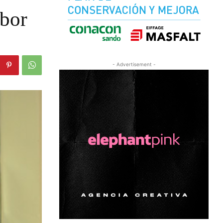
abor
- Advertisement -