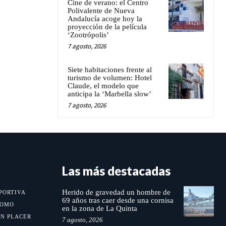
Cine de verano: el Centro
Polivalente de Nueva
Andalucía acoge hoy la
proyección de la película
‘Zootrópolis’
7 agosto, 2026
Siete habitaciones frente al
turismo de volumen: Hotel
Claude, el modelo que
anticipa la ‘Marbella slow’
7 agosto, 2026
Las más destacadas
Herido de gravedad un hombre de
PORTIVA
69 años tras caer desde una cornisa
MOMO
en la zona de La Quinta
UN PLACER
7 agosto, 2026