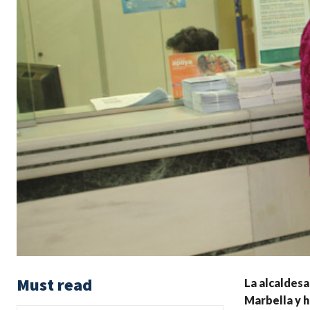
Must read
La alcaldesa
Marbella y h