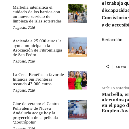
el trabajo q
Marbella intensifica el
discapacidad
cuidado de los barrios con
un nuevo servicio de
Consistorio 
limpieza de islas soterradas
y de accesib
7 agosto, 2026
Redacción
Asciende a 25.000 euros la
ayuda municipal a la
Asociación de Fibromialgia
de San Pedro
7 agosto, 2026
Cuota
La Cena Benéfica a favor de
Infancia Sin Fronteras
recauda 43.000 euros
Artículo anterio
7 agosto, 2026
Marbella, e
afectados po
Cine de verano: el Centro
en el pago d
Polivalente de Nueva
Empleo Jov
Andalucía acoge hoy la
proyección de la película
‘Zootrópolis’
7 agosto, 2026