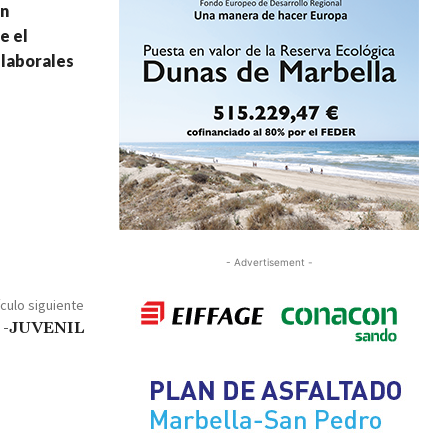
on
e el
 laborales
- Advertisement -
ículo siguiente
-JUVENIL