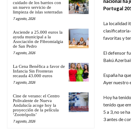
nacional ha 
cuidado de los barrios con
un nuevo servicio de
Portugal 201
limpieza de islas soterradas
7 agosto, 2026
La localidad i
clasificatoria
Asciende a 25.000 euros la
ayuda municipal a la
favoritas y t
Asociación de Fibromialgia
de San Pedro
El defensor f
7 agosto, 2026
Bakú Azerbaiy
La Cena Benéfica a favor de
Infancia Sin Fronteras
España ha que
recauda 43.000 euros
Ayer nuestro 
7 agosto, 2026
Cine de verano: el Centro
Hoy ha tenido
Polivalente de Nueva
tenido que em
Andalucía acoge hoy la
proyección de la película
5 a 3, no se h
‘Zootrópolis’
3 antes de co
7 agosto, 2026