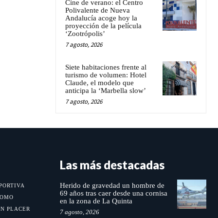
Cine de verano: el Centro
Polivalente de Nueva
Andalucía acoge hoy la
proyección de la película
‘Zootrópolis’
7 agosto, 2026
Siete habitaciones frente al
turismo de volumen: Hotel
Claude, el modelo que
anticipa la ‘Marbella slow’
7 agosto, 2026
Las más destacadas
Herido de gravedad un hombre de
PORTIVA
69 años tras caer desde una cornisa
MOMO
en la zona de La Quinta
UN PLACER
7 agosto, 2026