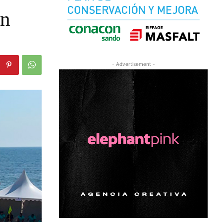
un
- Advertisement -