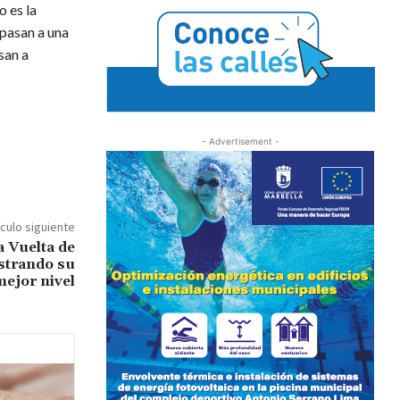
 es la
 pasan a una
san a
- Advertisement -
ículo siguiente
a Vuelta de
strando su
mejor nivel