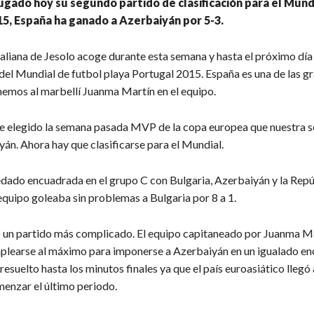
jugado hoy su segundo partido de clasificación para el Mund
5, España ha ganado a Azerbaiyán por 5-3.
taliana de Jesolo acoge durante esta semana y hasta el próximo día 
 del Mundial de futbol playa Portugal 2015. España es una de las g
enemos al marbellí Juanma Martín en el equipo.
ue elegido la semana pasada MVP de la copa europea que nuestra s
án. Ahora hay que clasificarse para el Mundial.
dado encuadrada en el grupo C con Bulgaria, Azerbaiyán y la Repú
equipo goleaba sin problemas a Bulgaria por 8 a 1.
 un partido más complicado. El equipo capitaneado por Juanma Ma
plearse al máximo para imponerse a Azerbaiyán en un igualado en
a resuelto hasta los minutos finales ya que el país euroasiático lleg
menzar el último periodo.