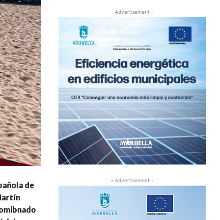
- Advertisement -
- Advertisement -
pañola de
Martín
 comibnado