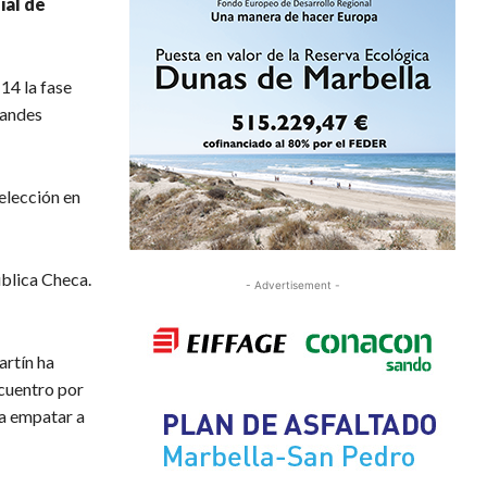
ial de
14 la fase
randes
elección en
blica Checa.
- Advertisement -
rtín ha
cuentro por
ó a empatar a