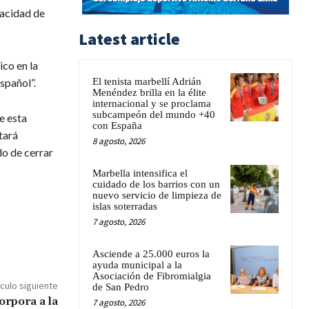
pacidad de
Latest article
ico en la
El tenista marbellí Adrián
spañol”.
Menéndez brilla en la élite
internacional y se proclama
subcampeón del mundo +40
e esta
con España
tará
8 agosto, 2026
do de cerrar
Marbella intensifica el
cuidado de los barrios con un
nuevo servicio de limpieza de
islas soterradas
7 agosto, 2026
Asciende a 25.000 euros la
ayuda municipal a la
Asociación de Fibromialgia
ículo siguiente
de San Pedro
orpora a la
7 agosto, 2026