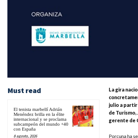
Must read
La gira naci
concretamen
julio a parti
El tenista marbellí Adrián
de Turismo, 
Menéndez brilla en la élite
internacional y se proclama
gerente de 
subcampeón del mundo +40
con España
Porcuna ha señ
8 agosto, 2026