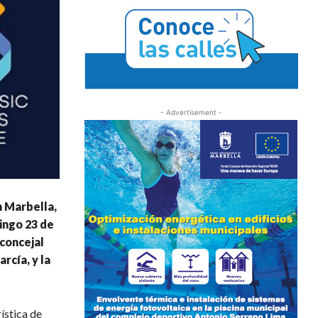
- Advertisement -
n Marbella,
ingo 23 de
 concejal
rcía, y la
ística de