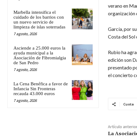
verano en Marb
Marbella intensifica el
organización 
cuidado de los barrios con
un nuevo servicio de
limpieza de islas soterradas
García, por su
7 agosto, 2026
Costa del Sol 
Asciende a 25.000 euros la
Rubio ha agra
ayuda municipal a la
Asociación de Fibromialgia
edición son D
de San Pedro
presentado po
7 agosto, 2026
el concierto c
La Cena Benéfica a favor de
Infancia Sin Fronteras
recauda 43.000 euros
7 agosto, 2026
Cuota
Artículo anterio
La Asociaci