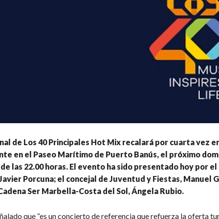
onal de Los 40 Principales Hot Mix recalará por cuarta vez e
te en el Paseo Marítimo de Puerto Banús, el próximo dom
r de las 22.00 horas. El evento ha sido presentado hoy por el
Javier Porcuna; el concejal de Juventud y Fiestas, Manuel Ga
Cadena Ser Marbella-Costa del Sol, Ángela Rubio.
alado que “es un concierto de referencia que refuerza la oferta tur