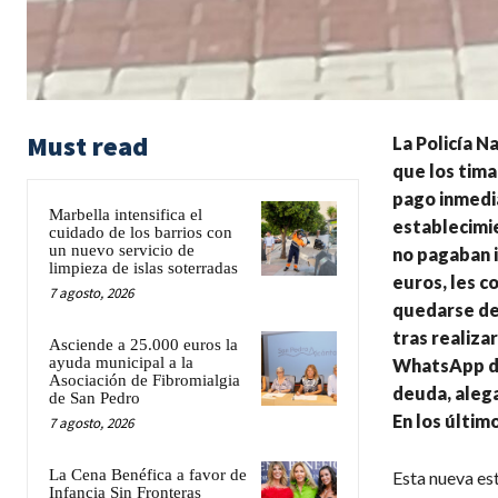
Must read
La Policía N
que los tim
pago inmedia
Marbella intensifica el
establecimie
cuidado de los barrios con
un nuevo servicio de
no pagaban 
limpieza de islas soterradas
euros, les c
7 agosto, 2026
quedarse des
tras realizar
Asciende a 25.000 euros la
ayuda municipal a la
WhatsApp de
Asociación de Fibromialgia
deuda, alega
de San Pedro
En los últim
7 agosto, 2026
La Cena Benéfica a favor de
Esta nueva est
Infancia Sin Fronteras