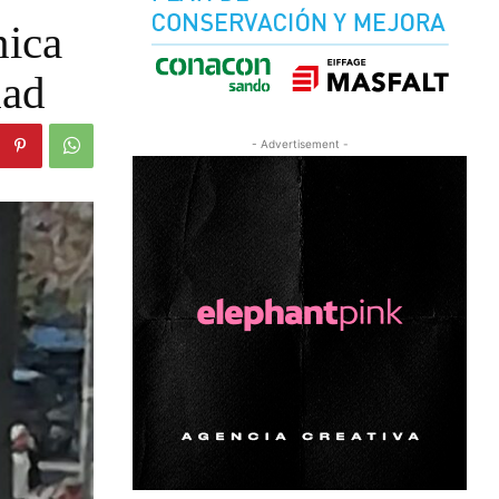
nica
dad
- Advertisement -