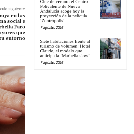
Cine de verano: el Centro
Polivalente de Nueva
ículo siguiente
Andalucía acoge hoy la
oya en los
proyección de la película
‘Zootrópolis’
ma social e
rbella Faro
7 agosto, 2026
ayores que
 su entorno
Siete habitaciones frente al
turismo de volumen: Hotel
Claude, el modelo que
anticipa la ‘Marbella slow’
7 agosto, 2026