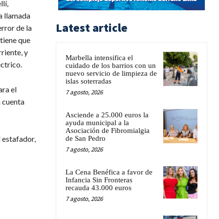
lí,
a llamada
Latest article
rror de la
tiene que
riente, y
Marbella intensifica el
ctrico.
cuidado de los barrios con un
nuevo servicio de limpieza de
islas soterradas
ara el
7 agosto, 2026
a cuenta
Asciende a 25.000 euros la
ayuda municipal a la
Asociación de Fibromialgia
 estafador,
de San Pedro
7 agosto, 2026
La Cena Benéfica a favor de
Infancia Sin Fronteras
recauda 43.000 euros
7 agosto, 2026