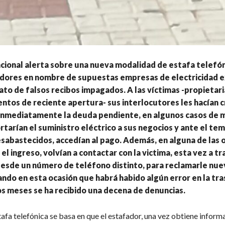
acional alerta sobre una nueva modalidad de estafa telefón
adores en nombre de supuestas empresas de electricidad e
to de falsos recibos impagados. A las víctimas -propietari
ntos de reciente apertura- sus interlocutores les hacían c
inmediatamente la deuda pendiente, en algunos casos de m
ortarían el suministro eléctrico a sus negocios y ante el te
abastecidos, accedían al pago. Además, en alguna de las 
 el ingreso, volvían a contactar con la victima, esta vez a t
sde un número de teléfono distinto, para reclamarle nu
ndo en esta ocasión que habrá habido algún error en la tra
os meses se ha recibido una decena de denuncias.
afa telefónica se basa en que el estafador, una vez obtiene inform