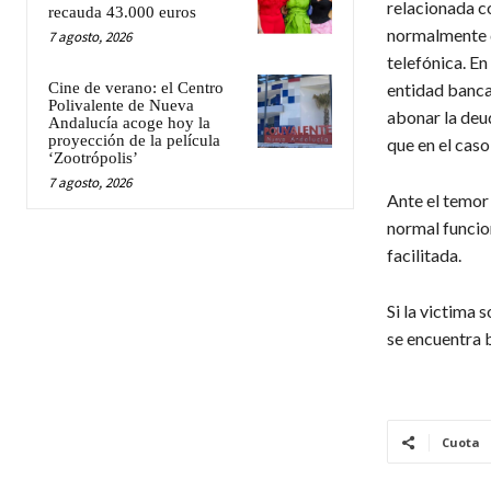
relacionada co
recauda 43.000 euros
normalmente d
7 agosto, 2026
telefónica. En
Cine de verano: el Centro
entidad banca
Polivalente de Nueva
abonar la deu
Andalucía acoge hoy la
proyección de la película
que en el caso
‘Zootrópolis’
7 agosto, 2026
Ante el temor 
normal funcion
facilitada.
Si la victima 
se encuentra b
Cuota