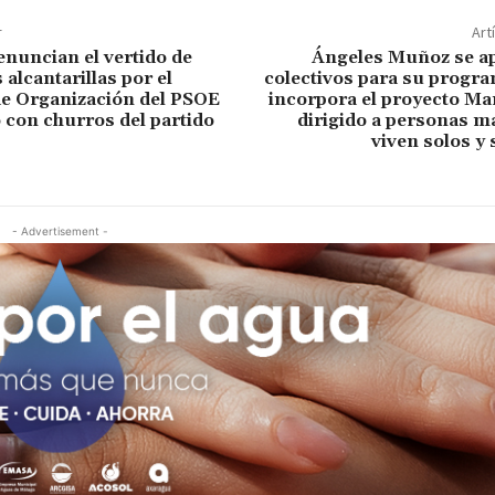
r
Art
enuncian el vertido de
Ángeles Muñoz se ap
s alcantarillas por el
colectivos para su progra
de Organización del PSOE
incorpora el proyecto Ma
o con churros del partido
dirigido a personas m
viven solos y
- Advertisement -