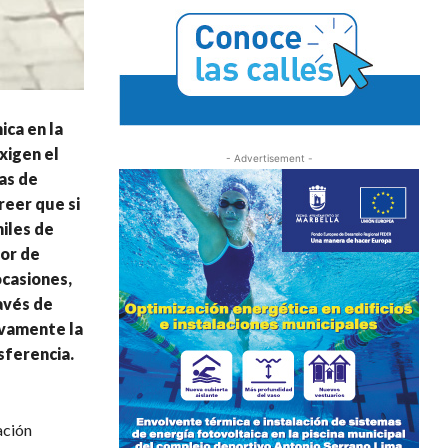
ica en la
xigen el
- Advertisement -
as de
reer que si
iles de
mor de
ocasiones,
ravés de
evamente la
sferencia.
ación