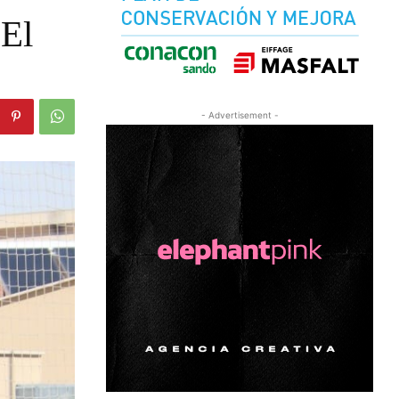
 El
- Advertisement -