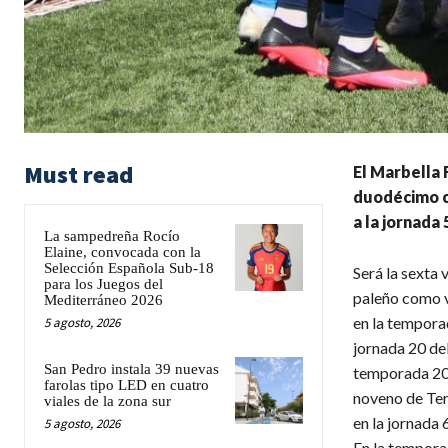
Must read
El Marbella F
duodécimo cl
a la jornada 
La sampedreña Rocío
Elaine, convocada con la
Selección Española Sub-18
Será la sexta
para los Juegos del
paleño como vi
Mediterráneo 2026
en la temporad
5 agosto, 2026
jornada 20 de
San Pedro instala 39 nuevas
temporada 201
farolas tipo LED en cuatro
noveno de Ter
viales de la zona sur
en la jornada 
5 agosto, 2026
En la tempora