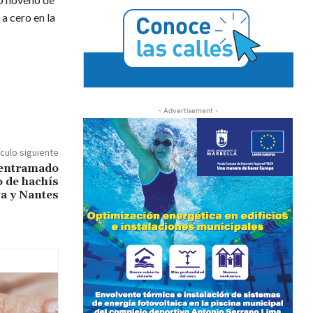
a cero en la
- Advertisement -
ículo siguiente
 entramado
o de hachís
ga y Nantes