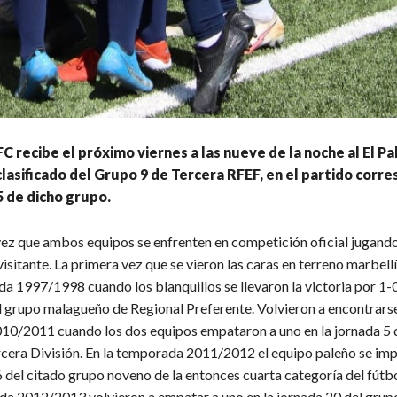
C recibe el próximo viernes a las nueve de la noche al El Pal
asificado del Grupo 9 de Tercera RFEF, en el partido corr
5 de dicho grupo.
 vez que ambos equipos se enfrenten en competición oficial jugando
sitante. La primera vez que se vieron las caras en terreno marbellí
a 1997/1998 cuando los blanquillos se llevaron la victoria por 1-0
l grupo malagueño de Regional Preferente. Volvieron a encontrarse
0/2011 cuando los dos equipos empataron a uno en la jornada 5 
cera División. En la temporada 2011/2012 el equipo paleño se im
6 del citado grupo noveno de la entonces cuarta categoría del fútbo
da 2012/2013 volvieron a empatar a uno en la jornada 20 del gru