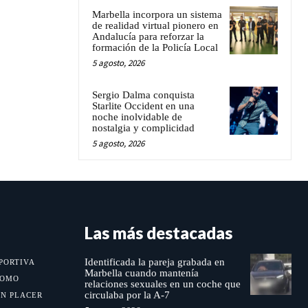
Marbella incorpora un sistema
de realidad virtual pionero en
Andalucía para reforzar la
formación de la Policía Local
5 agosto, 2026
Sergio Dalma conquista
Starlite Occident en una
noche inolvidable de
nostalgia y complicidad
5 agosto, 2026
Las más destacadas
Identificada la pareja grabada en
PORTIVA
Marbella cuando mantenía
MOMO
relaciones sexuales en un coche que
circulaba por la A-7
UN PLACER