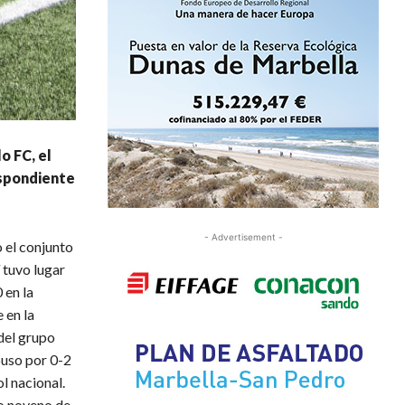
o FC, el
espondiente
- Advertisement -
 el conjunto
 tuvo lugar
 en la
 en la
del grupo
puso por 0-2
l nacional.
po noveno de