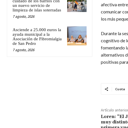
cuidado de los barrios con
afectiva entre
un nuevo servicio de
limpieza de islas soterradas
comunicar con
7 agosto, 2026
los más peque
Asciende a 25.000 euros la
Durante la ses
ayuda municipal a la
Asociación de Fibromialgia
cognitivo de l
de San Pedro
fomentando la 
7 agosto, 2026
alternativos d
positivas para
Cuota
Artículo anterio
Loren: “El 
muy distint
primera vue