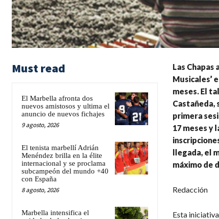
Must read
Las Chapas a
Musicales’ en
meses. El ta
El Marbella afronta dos
Castañeda, s
nuevos amistosos y ultima el
anuncio de nuevos fichajes
primera sesi
9 agosto, 2026
17 meses y l
inscripcione
El tenista marbellí Adrián
llegada, el 
Menéndez brilla en la élite
internacional y se proclama
máximo de do
subcampeón del mundo +40
con España
Redacción
8 agosto, 2026
Marbella intensifica el
Esta iniciativ