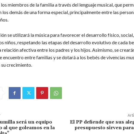
 los miembros de la familia a través del lenguaje musical, que perm
 los demás de una forma especial, principalmente entre las person
ños.
ión se utilizará la música para favorecer el desarrollo físico, social
os niños, respetando las etapas del desarrollo evolutivo de cada b
relación afectiva entre los padres y los hijos. Asimismo, se creará
e encuentro entre familias y se dotará a los bebés de vivencias mu
 su crecimiento.
r
Art
Jumilla será un equipo
El PP defiende que sus ale
o al que goleamos en la
presupuesto sirven para
lta”