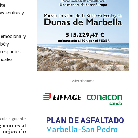
ite
as adultas y
, emocional y
ebé y
n espacios
sicales
- Advertisement -
ículo siguiente
gaciones al
 mejorarlo