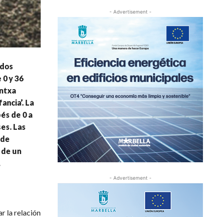
- Advertisement -
idos
 0 y 36
antxa
ncia’. La
és de 0 a
es. Las
 de
 de un
.
- Advertisement -
r la relación