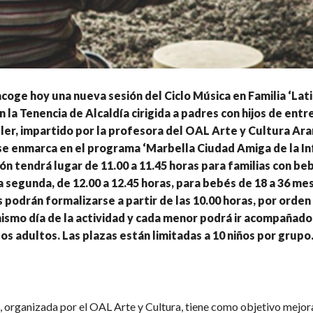
coge hoy una nueva sesión del Ciclo Música en Familia ‘Lat
 la Tenencia de Alcaldía cirigida a padres con hijos de entre
ller, impartido por la profesora del OAL Arte y Cultura Ar
e enmarca en el programa ‘Marbella Ciudad Amiga de la Infa
ón tendrá lugar de 11.00 a 11.45 horas para familias con beb
a segunda, de 12.00 a 12.45 horas, para bebés de 18 a 36 mes
s podrán formalizarse a partir de las 10.00 horas, por orden
mismo día de la actividad y cada menor podrá ir acompañado
s adultos. Las plazas están limitadas a 10 niños por grupo
a, organizada por el OAL Arte y Cultura, tiene como objetivo mejora