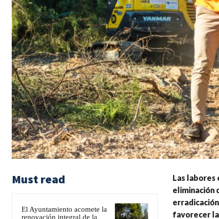
Must read
Las labores 
eliminación 
erradicación
El Ayuntamiento acomete la
favorecer l
renovación integral de la