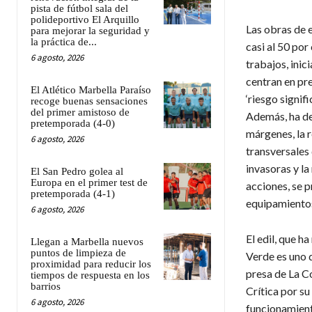
pista de fútbol sala del
polideportivo El Arquillo
Las obras de 
para mejorar la seguridad y
la práctica de...
casi al 50 por
6 agosto, 2026
trabajos, inic
centran en pr
El Atlético Marbella Paraíso
‘riesgo signif
recoge buenas sensaciones
del primer amistoso de
Además, ha det
pretemporada (4-0)
márgenes, la r
6 agosto, 2026
transversales 
invasoras y la
El San Pedro golea al
Europa en el primer test de
acciones, se p
pretemporada (4-1)
equipamientos
6 agosto, 2026
​El edil, que 
Llegan a Marbella nuevos
puntos de limpieza de
Verde es uno d
proximidad para reducir los
presa de La C
tiempos de respuesta en los
barrios
Crítica por su
6 agosto, 2026
funcionamient