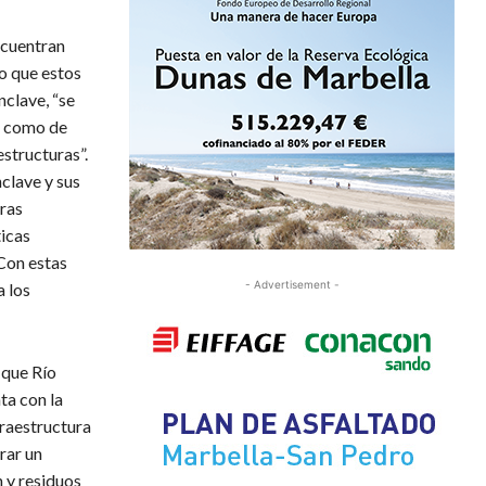
ncuentran
do que estos
nclave, “se
o como de
estructuras”.
nclave y sus
eras
ticas
“Con estas
- Advertisement -
a los
 que Río
ta con la
raestructura
rar un
 y residuos