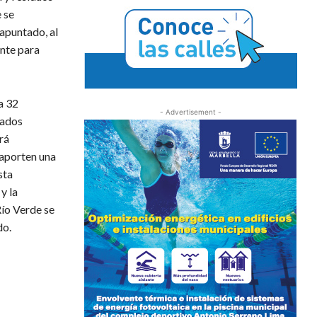
 se
apuntado, al
ente para
a 32
- Advertisement -
tados
rá
 aporten una
sta
y la
Río Verde se
do.