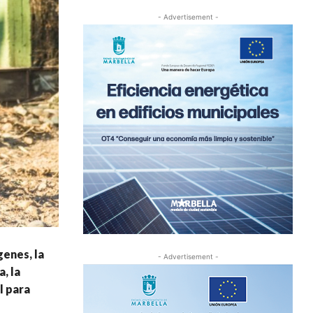
- Advertisement -
genes, la
- Advertisement -
, la
l para