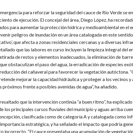
emergencia para reforzar la seguridad del cauce de Río Verde se e
 ciento de ejecución. El concejal del área, Diego López, ha recorda
iados para aumentar la protección hídrica y medioambiental en el e
evenir peligros de inundación en un área catalogada en este sentid
icativo’, que afecta a zonas residenciales cercanas y a diversas infra
allado que las labores en curso incluyen la limpieza integral del e
etirada de restos y elementos inadecuados, la eliminación de barr
que obstaculizan el paso del agua, la erradicación de especies exó
 reducción del cañaveral para favorecer la vegetación autóctona. 
retende mejorar la capacidad hidráulica y proteger a los vecinos y 
 próximos frente a posibles avenidas de agua”, ha añadido.
ha resaltado que la intervención continúa “a buen ritmo”, ha explicado
e los principales cursos fluviales del municipio y aguas arriba cuen
oncepción, clasificada como de categoría A y catalogada como Inf
 importancia estratégica, y ha señalado el impacto que podría gene
o incorrecto. “El cauce presentaba una acumulación de vegetación