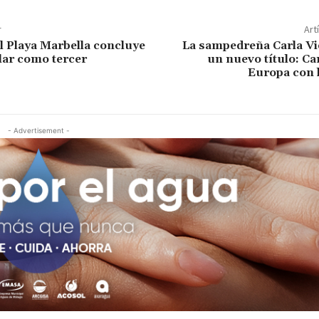
r
Art
l Playa Marbella concluye
La sampedreña Carla V
ular como tercer
un nuevo título: C
Europa con l
- Advertisement -