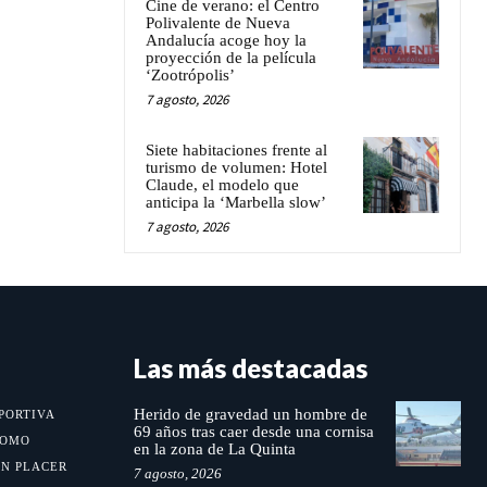
Cine de verano: el Centro
Polivalente de Nueva
Andalucía acoge hoy la
proyección de la película
‘Zootrópolis’
7 agosto, 2026
Siete habitaciones frente al
turismo de volumen: Hotel
Claude, el modelo que
anticipa la ‘Marbella slow’
7 agosto, 2026
Las más destacadas
Herido de gravedad un hombre de
PORTIVA
69 años tras caer desde una cornisa
MOMO
en la zona de La Quinta
UN PLACER
7 agosto, 2026