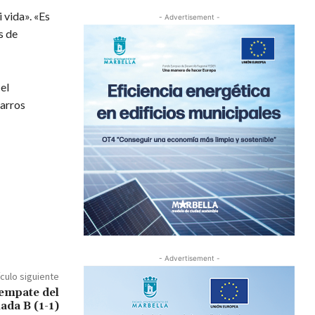
 vida». «Es
- Advertisement -
s de
el
Garros
- Advertisement -
ículo siguiente
empate del
ada B (1-1)