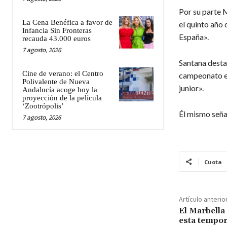
Por su parte M
La Cena Benéfica a favor de
el quinto año
Infancia Sin Fronteras
España».
recauda 43.000 euros
7 agosto, 2026
Santana destac
Cine de verano: el Centro
campeonato eu
Polivalente de Nueva
junior».
Andalucía acoge hoy la
proyección de la película
‘Zootrópolis’
Él mismo señal
7 agosto, 2026
Cuota
Artículo anterio
El Marbella 
esta tempo