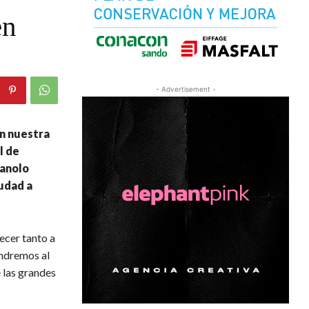
en
- Advertisement -
en nuestra
l de
Manolo
iudad a
ecer tanto a
ndremos al
e las grandes