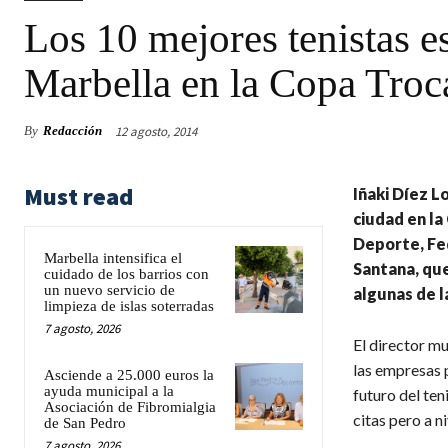
Los 10 mejores tenistas es
Marbella en la Copa Troc
12 agosto, 2014
By
Redacción
Must read
Iñaki Díez L
ciudad en la
Deporte, Fed
Marbella intensifica el
Santana, que
cuidado de los barrios con
un nuevo servicio de
algunas de l
limpieza de islas soterradas
7 agosto, 2026
El director mu
las empresas 
Asciende a 25.000 euros la
ayuda municipal a la
futuro del ten
Asociación de Fibromialgia
citas pero a ni
de San Pedro
7 agosto, 2026