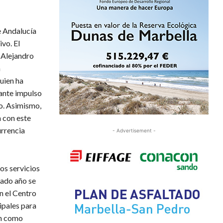
e Andalucía
vo. El
, Alejandro
a
uien ha
tante impulso
ño. Asimismo,
 con este
urrencia
- Advertisement -
s servicios
sado año se
n el Centro
ipales para
ón como