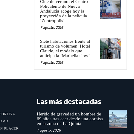
Cine de verano: el Centro
Polivalente de Nueva
Andalucía acoge hoy la
proyección de la película
‘Zootrópolis’
7 agosto, 2026
Siete habitaciones frente al
turismo de volumen: Hotel
Claude, el modelo que
anticipa la ‘Marbella slow’
7 agosto, 2026
Las más destacadas
Herido de gravedad un hombre de
PORTIVA
69 años tras caer desde una cornisa
MOMO
en la zona de La Quinta
UN PLACER
7 agosto, 2026