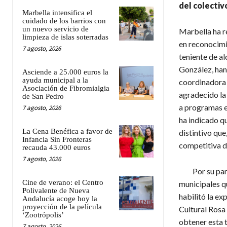
del colectiv
Marbella intensifica el
cuidado de los barrios con
un nuevo servicio de
Marbella ha re
limpieza de islas soterradas
en reconocimi
7 agosto, 2026
teniente de al
González, han 
Asciende a 25.000 euros la
ayuda municipal a la
coordinadora d
Asociación de Fibromialgia
agradecido la 
de San Pedro
a programas e 
7 agosto, 2026
ha indicado q
La Cena Benéfica a favor de
distintivo que
Infancia Sin Fronteras
competitiva de
recauda 43.000 euros
7 agosto, 2026
Por su parte,
Cine de verano: el Centro
municipales q
Polivalente de Nueva
habilitó la ex
Andalucía acoge hoy la
proyección de la película
Cultural Rosa 
‘Zootrópolis’
obtener esta t
7 agosto, 2026