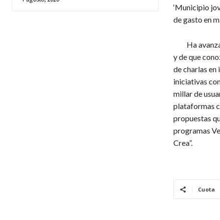
‘Municipio jov
de gasto en m
Ha avanzado q
y de que conoz
de charlas en 
iniciativas c
millar de usu
plataformas co
propuestas qu
programas Ver
Crea”.
Cuota