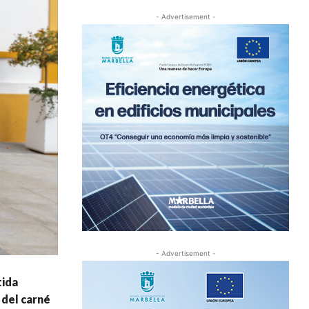
- Advertisement -
- Advertisement -
tida
 del carné