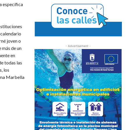
a específica
stituciones
 calendario
rné joven o
- Advertisement -
e más de un
mente en
de todas las
, los
ama Marbella