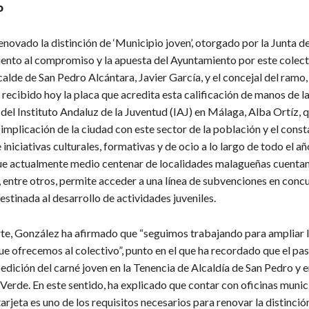
o
novado la distinción de ‘Municipio joven’, otorgado por la Junta d
ento al compromiso y la apuesta del Ayuntamiento por este colecti
calde de San Pedro Alcántara, Javier García, y el concejal del ramo
recibido hoy la placa que acredita esta calificación de manos de l
el Instituto Andaluz de la Juventud (IAJ) en Málaga, Alba Ortíz, q
implicación de la ciudad con este sector de la población y el cons
iniciativas culturales, formativas y de ocio a lo largo de todo el a
ue actualmente medio centenar de localidades malagueñas cuentan
, entre otros, permite acceder a una línea de subvenciones en conc
stinada al desarrollo de actividades juveniles.
 González ha afirmado que “seguimos trabajando para ampliar lo
ue ofrecemos al colectivo”, punto en el que ha recordado que el pa
pedición del carné joven en la Tenencia de Alcaldía de San Pedro y e
Verde. En este sentido, ha explicado que contar con oficinas munic
arjeta es uno de los requisitos necesarios para renovar la distinci