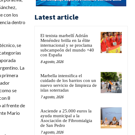
Sánchez,
e con los
Latest article
iencia dentro
El tenista marbellí Adrián
Menéndez brilla en la élite
técnico, se
internacional y se proclama
subcampeón del mundo +40
categorías
con España
emporada
8 agosto, 2026
rgentino. La
u primera
Marbella intensifica el
cuidado de los barrios con un
nador
nuevo servicio de limpieza de
 como se
islas soterradas
7 agosto, 2026
 con 8
 al frente de
Asciende a 25.000 euros la
ente Mario
ayuda municipal a la
Asociación de Fibromialgia
de San Pedro
7 agosto, 2026