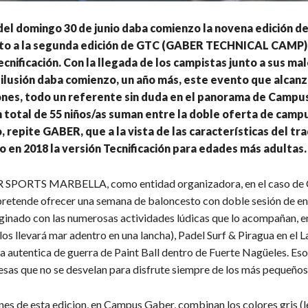
 del domingo 30 de junio daba comienzo la novena edición
to a la segunda edición de GTC (GABER TECHNICAL CAMP),
ecnificación. Con la llegada de los campistas junto a sus ma
ilusión daba comienzo, un año más, este evento que alcanza
nes, todo un referente sin duda en el panorama de Campus
n total de 55 niños/as suman entre la doble oferta de camp
 repite GABER, que a la vista de las características del tra
 en 2018 la versión Tecnificación para edades más adultas.
 SPORTS MARBELLA, como entidad organizadora, en el caso 
retende ofrecer una semana de baloncesto con doble sesión de e
ginado con las numerosas actividades lúdicas que lo acompañan, en
los llevará mar adentro en una lancha), Padel Surf & Piragua en el L
a autentica de guerra de Paint Ball dentro de Fuerte Nagüeles. Eso
esas que no se desvelan para disfrute siempre de los más pequeños
nes de esta edicion, en Campus Gaber, combinan los colores gris (l