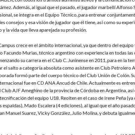
ámez. Además, al igual que el pasado, el jugador marbellí Alfonso 
ional, se integra en el Equipo Técnico, para entrenar conjuntament
les consejos y esa visión de jugador que él tiene, así como su exper
 y la vida que lleva aparejada su profesión.
Campus crece en el ámbito internacional, ya que dentro del equipo 
o Facundo Murias, técnico argentino con experiencia en todas las 
omenzando su carrera en el Club C. Juninense en 2011, para en la t
 el salto a categoría absoluta como asistente en Club Petrolero A
porada formó parte del cuerpo técnico del Club Unión de Colón. S
nternacional fue en CD ANA Ancud de Chile. Actualmente es entre
l Club AJF Ameghino de la provincia de Córdoba en Argentina, así
tecnificación del equipo U18. Reoiten en el caso de Irene Peña (ya
s espaldas), Mado Escalera (4 ediciones), al igual que el año pasado
an Manuel Suarez, Vicky González, Julio Molina, y debuta igualm