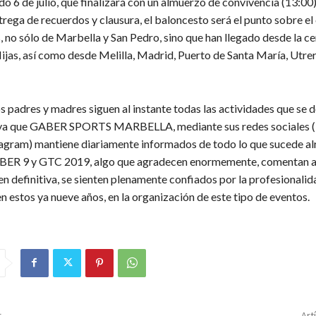
o 6 de julio, que finalizará con un almuerzo de convivencia (13:00)
trega de recuerdos y clausura, el baloncesto será el punto sobre el c
, no sólo de Marbella y San Pedro, sino que han llegado desde la c
ijas, así como desde Melilla, Madrid, Puerto de Santa María, Utrer
s padres y madres siguen al instante todas las actividades que se d
s, ya que GABER SPORTS MARBELLA, mediante sus redes sociales 
tagram) mantiene diariamente informados de todo lo que sucede a
 9 y GTC 2019, algo que agradecen enormemente, comentan a
 definitiva, se sienten plenamente confiados por la profesionalid
 estos ya nueve años, en la organización de este tipo de eventos.
r
Art