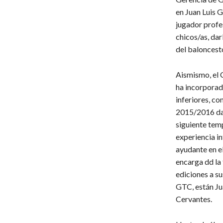
en Juan Luis G
jugador profes
chicos/as, dar
del baloncesto
Aismismo, el 
ha incorporad
inferiores, c
2015/2016 dar
siguiente tem
experiencia i
ayudante en e
encarga dd la 
ediciones a su
GTC, están Ju
Cervantes.