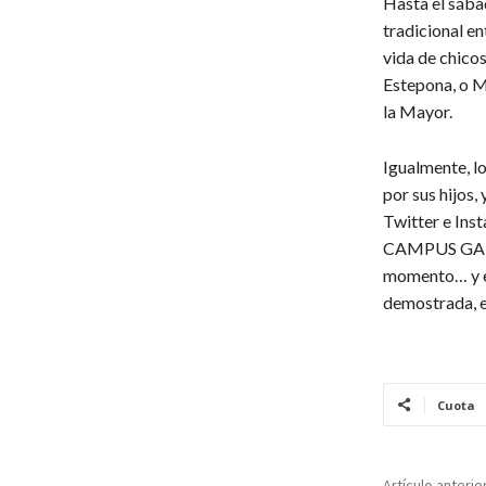
Hasta el sábad
tradicional en
vida de chicos
Estepona, o M
la Mayor.
Igualmente, lo
por sus hijo
Twitter e Ins
CAMPUS GABER
momento… y en
demostrada, en
Cuota
Artículo anterio