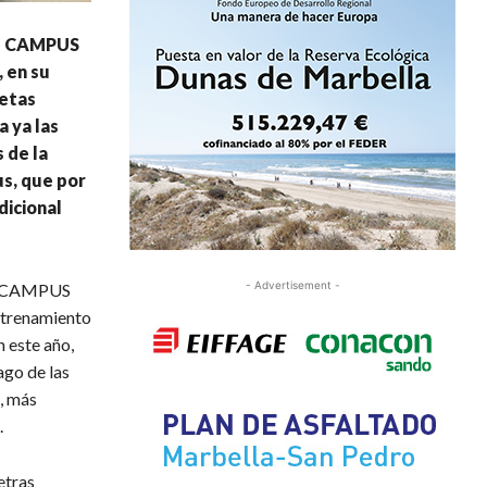
 de CAMPUS
 en su
letas
 ya las
 de la
us, que por
dicional
- Advertisement -
de CAMPUS
ntrenamiento
 este año,
ago de las
, más
.
etras