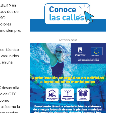
ABER 9 en
e, y dos de
NSO
colores
Como siempre,
- Advertisement -
ico, técnico
e van unidos
, en una
 desarrolla
aso de GTC
, como
 así como la
orporativa,