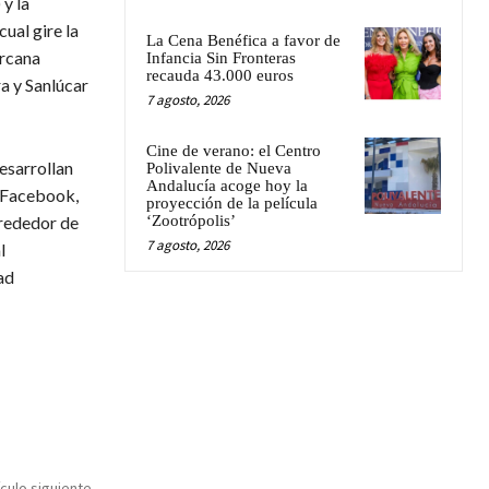
 y la
ual gire la
La Cena Benéfica a favor de
ercana
Infancia Sin Fronteras
recauda 43.000 euros
a y Sanlúcar
7 agosto, 2026
Cine de verano: el Centro
esarrollan
Polivalente de Nueva
Andalucía acoge hoy la
(Facebook,
proyección de la película
lrededor de
‘Zootrópolis’
7 agosto, 2026
l
ad
ículo siguiente