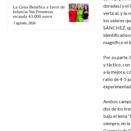
doradas) y el
La Cena Benéfica a favor de
Infancia Sin Fronteras
vertical, y l
recauda 43.000 euros
los valores 
7 agosto, 2026
SÁNCHEZ, que 
identificativo
magnífico el t
Por su parte, 
y táctico, con
a la mejora, c
ratio de 4-5 
experimentado
Ambos campus 
dos de los tre
bajo el lema 
siempre, en l
Gerencia de G