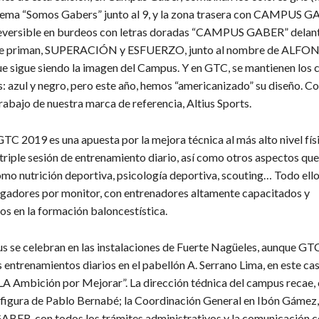
 lema “Somos Gabers” junto al 9, y la zona trasera con CAMPUS G
a reversible en burdeos con letras doradas “CAMPUS GABER” delant
que priman, SUPERACIÓN y ESFUERZO, junto al nombre de ALFO
sigue siendo la imagen del Campus. Y en GTC, se mantienen los 
s: azul y negro, pero este año, hemos “americanizado” su diseño. 
rabajo de nuestra marca de referencia, Altius Sports.
GTC 2019 es una apuesta por la mejora técnica al más alto nivel fís
 triple sesión de entrenamiento diario, así como otros aspectos qu
omo nutrición deportiva, psicología deportiva, scouting… Todo ello
jugadores por monitor, con entrenadores altamente capacitados y
s en la formación baloncestística.
se celebran en las instalaciones de Fuerte Nagüeles, aunque GTC
s entrenamientos diarios en el pabellón A. Serrano Lima, en este c
“LA Ambición por Mejorar”. La dirección tédnica del campus recae
a figura de Pablo Bernabé; la Coordinación General en Ibón Gámez,
ABER, con todos los trámites administrativos y la comunicación c