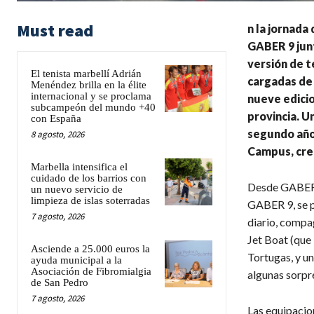
Must read
n la jornada
GABER 9 jun
versión de t
El tenista marbellí Adrián
cargadas de 
Menéndez brilla en la élite
internacional y se proclama
nueve edicio
subcampeón del mundo +40
provincia. U
con España
segundo año,
8 agosto, 2026
Campus, creo
Marbella intensifica el
cuidado de los barrios con
Desde GABER
un nuevo servicio de
limpieza de islas soterradas
GABER 9, se p
7 agosto, 2026
diario, compa
Jet Boat (que 
Asciende a 25.000 euros la
Tortugas, y un
ayuda municipal a la
Asociación de Fibromialgia
algunas sorpr
de San Pedro
7 agosto, 2026
Las equipacio