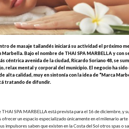
tro de masaje tailandés iniciará su actividad el próximo m
n Marbella. Bajo el nombre de THAI SPA MARBELLA y con se
más céntrica avenida de la ciudad, Ricardo Soriano 48, se sum
jo, relax mental y corporal del municipio. El negocio ha sido
e alta calidad, muy en sintonía con la idea de “Marca Marbe
tá tratando de difundir.
e THAI SPA MARBELLA está prevista para el 16 de diciembre, y s
s ofrecer un espacio especializado únicamente en el milenario arte
Sus impulsores saben que existen en la Costa del Sol otros spas o s