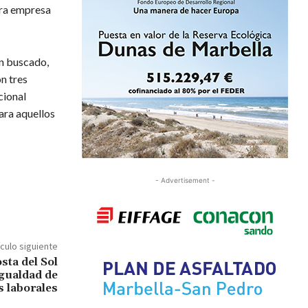
tra empresa
an buscado,
n tres
cional
ara aquellos
- Advertisement -
ículo siguiente
sta del Sol
igualdad de
s laborales