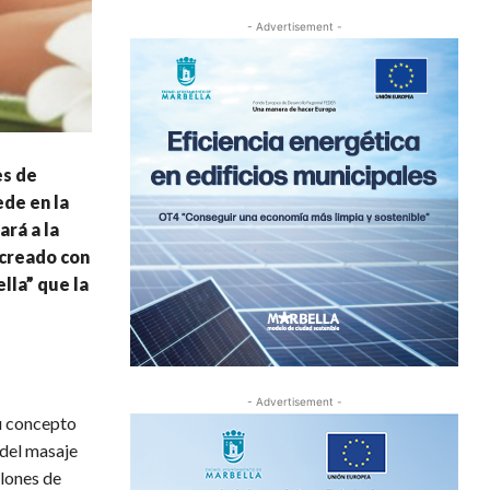
- Advertisement -
es de
de en la
ará a la
 creado con
lla” que la
- Advertisement -
u concepto
 del masaje
alones de