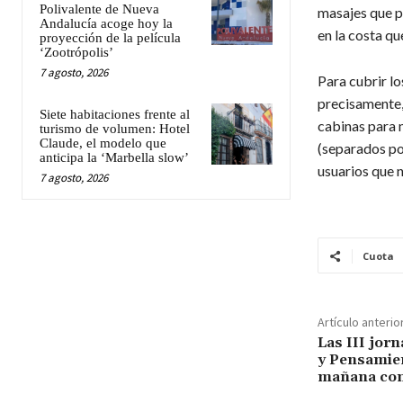
Polivalente de Nueva
masajes que p
Andalucía acoge hoy la
en la costa q
proyección de la película
‘Zootrópolis’
7 agosto, 2026
Para cubrir l
precisamente, 
Siete habitaciones frente al
cabinas para m
turismo de volumen: Hotel
Claude, el modelo que
(separados po
anticipa la ‘Marbella slow’
usuarios que n
7 agosto, 2026
Cuota
Artículo anterio
Las III jorn
y Pensamien
mañana con