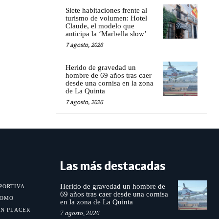
Siete habitaciones frente al
turismo de volumen: Hotel
Claude, el modelo que
anticipa la ‘Marbella slow’
7 agosto, 2026
Herido de gravedad un
hombre de 69 años tras caer
desde una cornisa en la zona
de La Quinta
7 agosto, 2026
Las más destacadas
Herido de gravedad un hombre de
PORTIVA
69 años tras caer desde una cornisa
MOMO
en la zona de La Quinta
UN PLACER
7 agosto, 2026