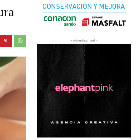
ura
- Advertisement -