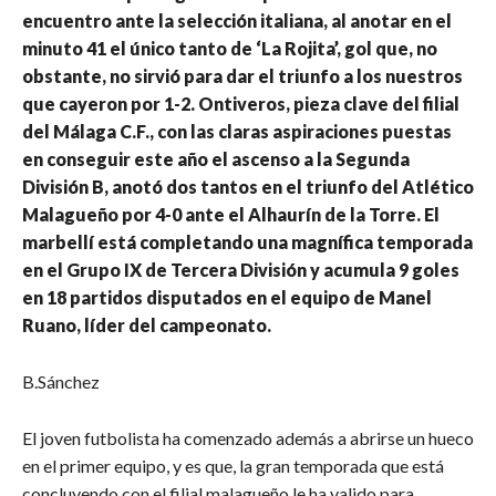
encuentro ante la selección italiana, al anotar en el
minuto 41 el único tanto de ‘La Rojita’, gol que, no
obstante, no sirvió para dar el triunfo a los nuestros
que cayeron por 1-2. Ontiveros, pieza clave del filial
del Málaga C.F., con las claras aspiraciones puestas
en conseguir este año el ascenso a la Segunda
División B, anotó dos tantos en el triunfo del Atlético
Malagueño por 4-0 ante el Alhaurín de la Torre. El
marbellí está completando una magnífica temporada
en el Grupo IX de Tercera División y acumula 9 goles
en 18 partidos disputados en el equipo de Manel
Ruano, líder del campeonato.
B.Sánchez
El joven futbolista ha comenzado además a abrirse un hueco
en el primer equipo, y es que, la gran temporada que está
concluyendo con el filial malagueño le ha valido para