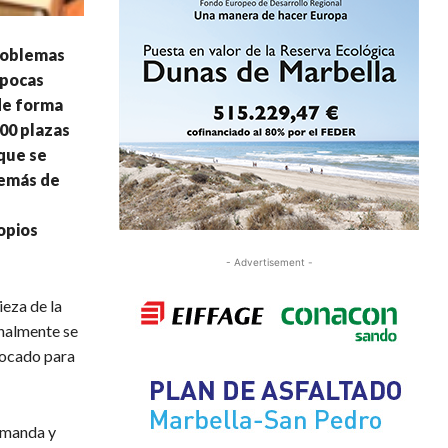
problemas
épocas
 de forma
00 plazas
que se
demás de
opios
- Advertisement -
ieza de la
nalmente se
vocado para
demanda y