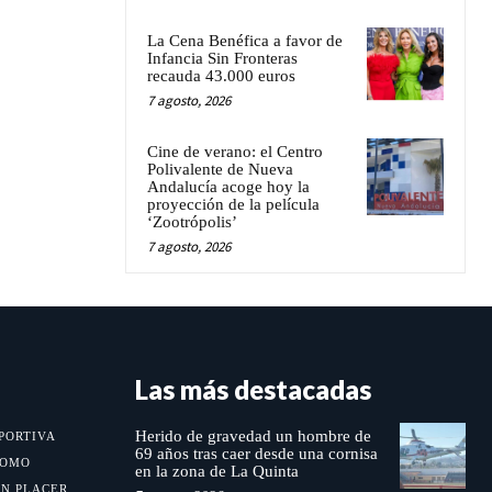
La Cena Benéfica a favor de
Infancia Sin Fronteras
recauda 43.000 euros
7 agosto, 2026
Cine de verano: el Centro
Polivalente de Nueva
Andalucía acoge hoy la
proyección de la película
‘Zootrópolis’
7 agosto, 2026
Las más destacadas
Herido de gravedad un hombre de
PORTIVA
69 años tras caer desde una cornisa
MOMO
en la zona de La Quinta
UN PLACER