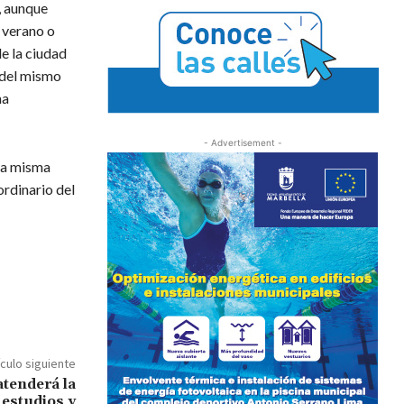
, aunque
 verano o
e la ciudad
a del mismo
ha
- Advertisement -
ta misma
ordinario del
ículo siguiente
atenderá la
 estudios y