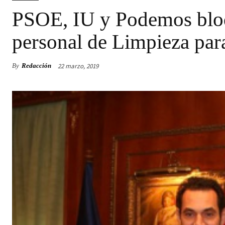
PSOE, IU y Podemos bloq
personal de Limpieza par
22 marzo, 2019
By
Redacción