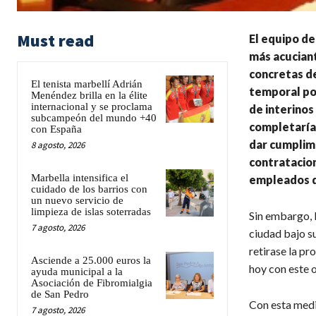
Must read
El equipo de
más acuciant
concretas de
El tenista marbellí Adrián
temporal por
Menéndez brilla en la élite
internacional y se proclama
de interino
subcampeón del mundo +40
completarían
con España
dar cumplimi
8 agosto, 2026
contratacion
Marbella intensifica el
empleados q
cuidado de los barrios con
un nuevo servicio de
limpieza de islas soterradas
Sin embargo, I
7 agosto, 2026
ciudad bajo s
retirase la pr
Asciende a 25.000 euros la
hoy con este 
ayuda municipal a la
Asociación de Fibromialgia
de San Pedro
Con esta medi
7 agosto, 2026