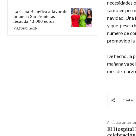
necesidades q
también permi
La Cena Benéfica a favor de
Infancia Sin Fronteras
navidad. Una 
recauda 43.000 euros
y que, pese a 
7 agosto, 2026
número de con
promovido la f
De hecho, la 
mañana ya se h
mes de marzo 
Cuota
Artículo anterio
El Hospital
celebración