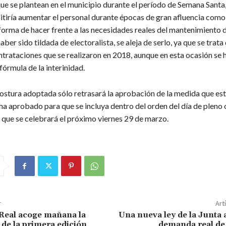
ue se plantean en el municipio durante el período de Semana Santa
tiría aumentar el personal durante épocas de gran afluencia como
forma de hacer frente a las necesidades reales del mantenimiento d
haber sido tildada de electoralista, se aleja de serlo, ya que se trat
trataciones que se realizaron en 2018, aunque en esta ocasión se 
órmula de la interinidad.
postura adoptada sólo retrasará la aprobación de la medida que es
a aprobado para que se incluya dentro del orden del día de pleno 
que se celebrará el próximo viernes 29 de marzo.
r
Art
 Real acoge mañana la
Una nueva ley de la Junta 
 de la primera edición
demanda real de