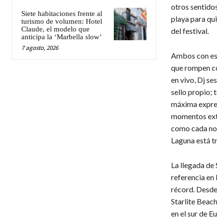
otros sentidos
Siete habitaciones frente al
playa para qu
turismo de volumen: Hotel
Claude, el modelo que
del festival.
anticipa la ‘Marbella slow’
7 agosto, 2026
Ambos con esc
que rompen co
en vivo, Dj se
sello propio; 
máxima expresi
momentos extra
como cada noc
Laguna está tr
La llegada de 
referencia en 
récord. Desde
Starlite Beac
en el sur de 