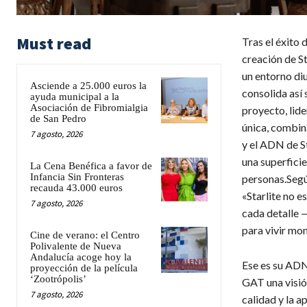
Must read
Tras el éxito 
creación de St
un entorno diu
Asciende a 25.000 euros la
consolida así 
ayuda municipal a la
Asociación de Fibromialgia
proyecto, lide
de San Pedro
única, combin
7 agosto, 2026
y el ADN de St
una superfici
La Cena Benéfica a favor de
Infancia Sin Fronteras
personas.Segú
recauda 43.000 euros
«Starlite no e
7 agosto, 2026
cada detalle 
para vivir mo
Cine de verano: el Centro
Polivalente de Nueva
Andalucía acoge hoy la
Ese es su ADN
proyección de la película
‘Zootrópolis’
GAT una visió
7 agosto, 2026
calidad y la 