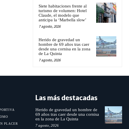
Siete habitaciones frente al
turismo de volumen: Hotel
Claude, el modelo que
anticipa la ‘Marbella slow’
7 agosto, 2026
Herido de gravedad un
hombre de 69 años tras caer
desde una cornisa en la zona
de La Quinta
7 agosto, 2026
Las más destacadas
Herido de gravedad un hombre de
PORTIVA
69 años tras caer desde una cornisa
MOMO
en la zona de La Quinta
UN PLACER
7 agosto, 2026