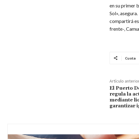
en su primer b
Sol», asegura.
compartirá esp
frente-, Camur
Cuota
Artículo anterio
El Puerto D
regula la ac
mediante li
garantizar 