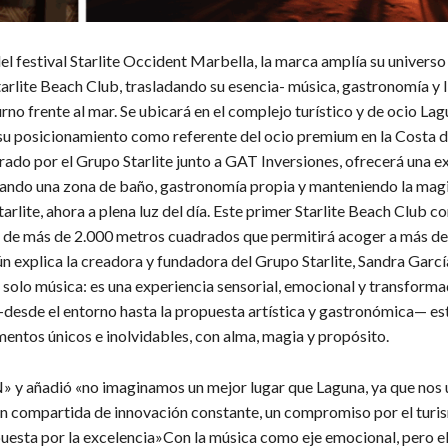
del festival Starlite Occident Marbella, la marca amplía su universo
arlite Beach Club, trasladando su esencia- música, gastronomía y li
rno frente al mar. Se ubicará en el complejo turístico y de ocio Lag
su posicionamiento como referente del ocio premium en la Costa de
rado por el Grupo Starlite junto a GAT Inversiones, ofrecerá una e
ando una zona de baño, gastronomía propia y manteniendo la magia
arlite, ahora a plena luz del día. Este primer Starlite Beach Club c
e de más de 2.000 metros cuadrados que permitirá acoger a más d
n explica la creadora y fundadora del Grupo Starlite, Sandra Garcí
s solo música: es una experiencia sensorial, emocional y transform
—desde el entorno hasta la propuesta artística y gastronómica— e
mentos únicos e inolvidables, con alma, magia y propósito.
» y añadió «no imaginamos un mejor lugar que Laguna, ya que nos 
n compartida de innovación constante, un compromiso por el turi
apuesta por la excelencia»Con la música como eje emocional, pero 