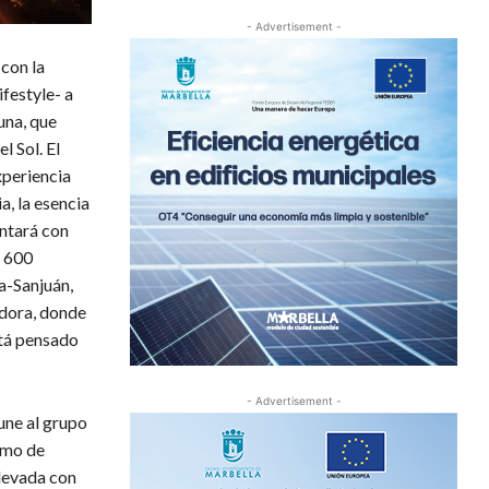
- Advertisement -
 con la
festyle- a
una, que
l Sol. El
xperiencia
, la esencia
ontará con
e 600
a-Sanjuán,
adora, donde
stá pensado
- Advertisement -
une al grupo
smo de
elevada con