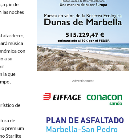
, a pie de
n las noches
l atardecer,
nará música
tronómica con
io a su
vir
 la que,
empo,
- Advertisement -
rístico de
o
rtura de
ocio premium
o Starlite