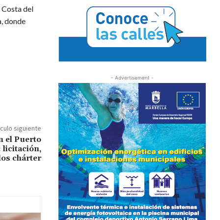
a Costa del
a, donde
- Advertisement -
ículo siguiente
n el Puerto
licitación,
los chárter