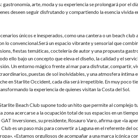
: gastronomía, arte, moda y su experiencia se prolongará por el día
ienes deseen seguir disfrutando y compartiendo la esencia vivida e
enarios únicos e inesperados, como una cantera o un beach club a
n lo convencional.Será un espacio vibrante y sensorial que combi
ssions, fiestas temáticas, coctelería de autor y una propuesta gas
todo ello bajo un concepto que eleva el diseño, la calidad y el servic
ón. Un entorno mágico frente al mar para disfrutar, compartir, vi
ordinarios, puestas de sol inolvidables, y una atmosfera íntima en
he en Starlite Occident, cada día será irrepetible. En muy poco ti
ansformando la experiencia de quienes visitan la Costa del Sol.
Starlite Beach Club supone todo un hito que permite al complejo tu
la zona acercarse a la ocupación total de sus espacios en un tiemp
 GAT Inversiones, su presidente, Rosauro Varo, afirma que «la ape
h Club es un paso más para convertir a Laguna en el referente del 
Europa». «Estamos orgullosos de acompañar a una marca icónica com