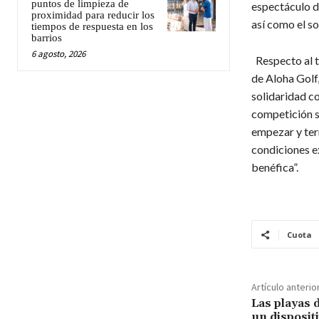
puntos de limpieza de
espectáculo d
proximidad para reducir los
así como el so
tiempos de respuesta en los
barrios
6 agosto, 2026
​Respecto al t
de Aloha Golf
solidaridad co
competición se
empezar y ter
condiciones e
benéfica”.
Cuota
Artículo anterio
Las playas 
un dispositi