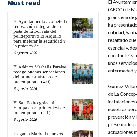
Must read
El Ayuntamien
(AECC) de Mar
gran cena de g
El Ayuntamiento acomete la
ha presentado 
renovación integral de la
pista de fútbol sala del
entidad, Santi
polideportivo El Arquillo
resaltado que 
para mejorar la seguridad y
la práctica de...
esencial y, d
6 agosto, 2026
constante” y 
unos servicios
El Atlético Marbella Paraíso
enfermedad y 
recoge buenas sensaciones
del primer amistoso de
pretemporada (4-0)
​Gómez-Villare
6 agosto, 2026
de La Concepci
instalaciones
El San Pedro golea al
Europa en el primer test de
nosotros porq
pretemporada (4-1)
prevención y l
6 agosto, 2026
presentado po
actuaciones m
Llegan a Marbella nuevos