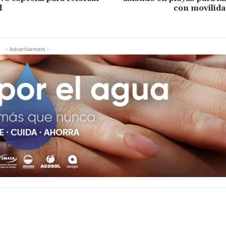
d
con movilida
- Advertisement -