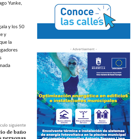
Mago Yunke,
ala y los 50
e y
que la
jugadores
- Advertisement -
s
rnada
ículo siguiente
cio de baño
as personas