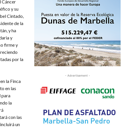
l Cáncer
éfico y su
abel Cintado,
sidente de la
tán, y ha
daria y
o firme y
freciendo
ctadas por la
- Advertisement -
en la Finca
to en las
l para
ndo la
rá
tará con las
ncluirá un