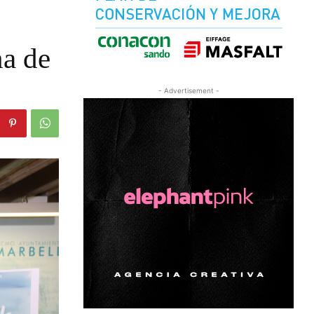
na de
- Advertisement -