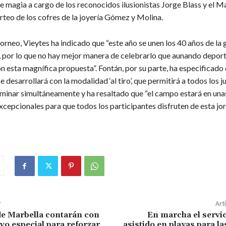
e magia a cargo de los reconocidos ilusionistas Jorge Blass y el 
rteo de los cofres de la joyería Gómez y Molina.
orneo, Vieytes ha indicado que “este año se unen los 40 años de la g
, por lo que no hay mejor manera de celebrarlo que aunando deport
n esta magnífica propuesta”. Fontán, por su parte, ha especificado 
 desarrollará con la modalidad ‘al tiro’, que permitirá a todos los 
minar simultáneamente y ha resaltado que “el campo estará en una
xcepcionales para que todos los participantes disfruten de esta jo
r
Art
de Marbella contarán con
En marcha el servi
vo especial para reforzar
asistido en playas para l