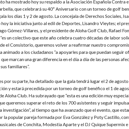
to ha mostrado hoy su respaldo a la Asociación Española Contra e
bella, que celebrará su 40º Aniversario con un torneo de golf ben
ala los días 1 y 2 de agosto. La concejala de Derechos Sociales, Is
hoy la iniciativa junto al edil de Deportes, Lisandro Vieytes; el pre
ago Gómez-Villares, y el presidente de Aloha Golf Club, Rafael Fon
“es un colectivo que este año celebra cuatro décadas de labor soli
esde el Consistorio, queremos volver a reafirmar nuestro compromis
ha animado a los ciudadanos “a apoyarles para que puedan seguir o
 que marcan una gran diferencia en el día a día de las personas afe
sus familiares”.
s por su parte, ha detallado que la gala tendrá lugar el 2 de agosto 
ón y estará precedida por un torneo de golf benéfico el 1 de agos
 de Aloha Club. Ha subrayado que “esta es una edición muy especia
ue queremos superar el reto de los 700 asistentes y seguir impulsa
a investigación”, al tiempo que ha avanzado que el evento, que esta
r la popular pareja formada por Eva González y Poty Castillo, con
usicales de Conchita, Modestia Aparte y el DJ Quique Supermix e i