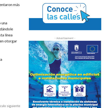
sentaron más
o una
 dándole
ta línea
- Advertisement -
 en otorgar
va
ículo siguiente