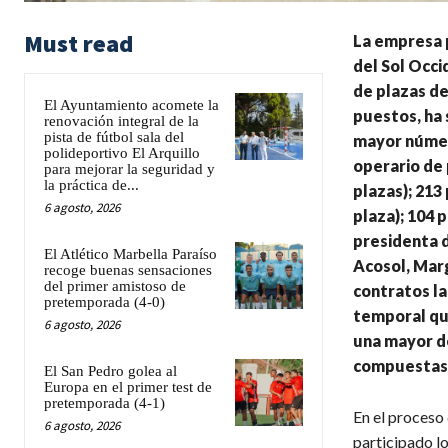
Must read
La empresa 
del Sol Occi
de plazas de
El Ayuntamiento acomete la
puestos, ha s
renovación integral de la
pista de fútbol sala del
mayor número
polideportivo El Arquillo
operario de 
para mejorar la seguridad y
la práctica de...
plazas); 213 
6 agosto, 2026
plaza); 104 p
presidenta d
El Atlético Marbella Paraíso
Acosol, Marg
recoge buenas sensaciones
del primer amistoso de
contratos la
pretemporada (4-0)
temporal que
6 agosto, 2026
una mayor do
compuestas 
El San Pedro golea al
Europa en el primer test de
pretemporada (4-1)
En el proceso 
6 agosto, 2026
participado l