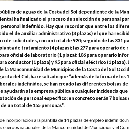
pública de aguas de la Costa del Sol dependiente de la M
dental ha finalizado el proceso de selección de personal par
 personal indefinido. Hay que recordar que entre los difer
ido el de auxiliar administrativo (3 plazas) el que ha recibi
 de solicitudes, con un total de 920; seguido de las 331 pa
planta de tratamiento (4 plazas); las 277 para operario de 
para oficial de laboratorio (1 plaza); 106 para operario info
ara conductor (1 plaza) y 95 para oficial eléctrico (1 plaza). 
e la Mancomunidad de Municipios de la Costa del Sol Occid
arita del Cid, ha resaltado que “además de la firma de los 
borales indefinidos, se han creado las diferentes bolsas de
 ayudarán a la empresa pública a cualquier incidencia que
tación de personal especifico; en concreto serán 7 bolsas
de un total de 155 personas”.
de incorporación a la plantilla de 14 plazas de empleo indefinido, 
os cuerpos nacionales de la Mancomunidad de Municipios y el Com