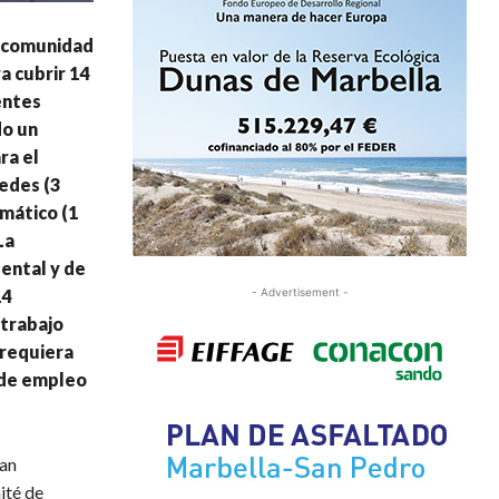
ancomunidad
a cubrir 14
entes
do un
ra el
redes (3
rmático (1
La
ental y de
14
- Advertisement -
 trabajo
 requiera
 de empleo
han
ité de