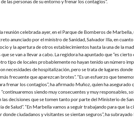
e las personas de su entorno y frenar los contagios”.
la reunión celebrada ayer, en el Parque de Bomberos de Marbella, 
reto anunciado por el ministro de Sanidad, Salvador Illa, en cuanto 
 ocio y la apertura de otros establecimientos hasta la una de la mad
que se van a llevar a cabo. La regidora ha apuntado que “es cierto 
otro tipo de locales probablemente no hayan tenido un número im
on necesidades de hospitalización, pero se trata de lugares dond
 más frecuente que aparezcan brotes”. “Es un esfuerzo que tenemo
ara frenar los contagios”, ha afirmado Muñoz, quien ha asegurado 
“continuaremos siendo muy consecuentes y muy responsables, so
n las decisiones que se tomen tanto por parte del Ministerio de S
ía de Salud”. “En Marbella vamos a seguir trabajando para que la c
r donde ciudadanos y visitantes se sientan seguros”, ha subrayado 