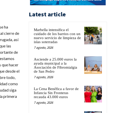
Latest article
se ha
Marbella intensifica el
al cierre de
cuidado de los barrios con un
nuevo servicio de limpieza de
rugada, así
islas soterradas
que las
7 agosto, 2026
portante de
e estamos
Asciende a 25.000 euros la
ayuda municipal a la
s que hacer
Asociación de Fibromialgia
que desde el
de San Pedro
bre todo,
7 agosto, 2026
anidad como
La Cena Benéfica a favor de
iudad siga
Infancia Sin Fronteras
la primera
recauda 43.000 euros
7 agosto, 2026