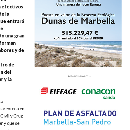
 efectivos
de la
 que entrará
ue
do una gran
, forman
abores y de
o
ntro de
n del
- Advertisement -
r y la
tá
cuarentena en
Civil y Cruz
r y que se