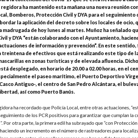
a regidora ha mantenido esta mañana una nueva reunión con
ocal, Bomberos, Protección Civil y DYA para el seguimiento 
abordar la aplicación del decreto sobre los locales de ocio,
la madrugada de hoy lunes al martes. Muñoz ha señalado q
ivil y DYA “están colaborando con el Ayuntamiento, hacien
 actuaciones de información y prevención”. En este sentido
 treintena de efectivos que está realizando este tipo de l
ascarillas en zonas turísticas y de elevada afluencia. Dich
está desplegado, en horario de 20.00 a 02.00 horas, en el ce
specialmente el paseo marítimo, el Puerto Deportivo Virge
Casco Antiguo-, el centro de San Pedro Alcántara, el buleva
Libertad, así como Puerto Banús.
idora ha recordado que Policía Local, entre otras actuaciones, “es
 seguimiento de los PCR positivos para garantizar que cumplan la 
”. Por otra parte, la primera edil ha subrayado que “con Protección 
haciendo un incremento en el número de rastreadores para localiza