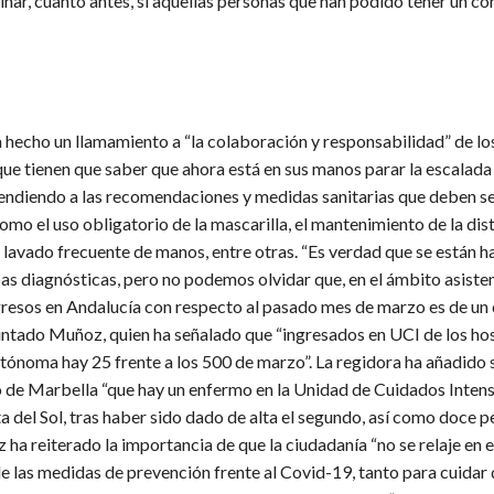
nar, cuanto antes, si aquellas personas que han podido tener un co
a hecho un llamamiento a “la colaboración y responsabilidad” de lo
que tienen que saber que ahora está en sus manos parar la escalada
tendiendo a las recomendaciones y medidas sanitarias que deben se
omo el uso obligatorio de la mascarilla, el mantenimiento de la dis
 lavado frecuente de manos, entre otras. “Es verdad que se están 
s diagnósticas, pero no podemos olvidar que, en el ámbito asistenc
resos en Andalucía con respecto al pasado mes de marzo es de un 
puntado Muñoz, quien ha señalado que “ingresados en UCI de los hos
ónoma hay 25 frente a los 500 de marzo”. La regidora ha añadido 
 de Marbella “que hay un enfermo en la Unidad de Cuidados Intens
 del Sol, tras haber sido dado de alta el segundo, así como doce p
 ha reiterado la importancia de que la ciudadanía “no se relaje en e
 las medidas de prevención frente al Covid-19, tanto para cuidar 