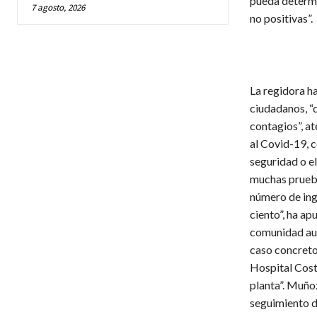
pueda determi
7 agosto, 2026
no positivas”.
La regidora h
ciudadanos, “
contagios”, a
al Covid-19, c
seguridad o el
muchas prueba
número de ing
ciento”, ha a
comunidad aut
caso concreto
Hospital Costa
planta”. Muñoz
seguimiento de