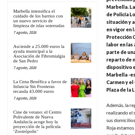
Marbella. L
Marbella intensifica el
de Policía L
cuidado de los barrios con
un nuevo servicio de
situación y 
limpieza de islas soterradas
en vigor en 
7 agosto, 2026
Protección C
labor en las
Asciende a 25.000 euros la
ayuda municipal a la
parte de una
Asociación de Fibromialgia
reparto de m
de San Pedro
dispositivo 
7 agosto, 2026
Marbella -e
La Cena Benéfica a favor de
Carmen y el 
Infancia Sin Fronteras
Plaza de la 
recauda 43.000 euros
7 agosto, 2026
Además, la reg
Cine de verano: el Centro
realizando el
Polivalente de Nueva
sus domicilios
Andalucía acoge hoy la
proyección de la película
Roja estamos 
‘Zootrópolis’