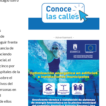
ntagio son o
s
 de
- Advertisement -
guir frente
tancia de
haciendo
ial, el
cinco por
pitales de la
sobre el
ivos del
ersonas en
l
de ellos