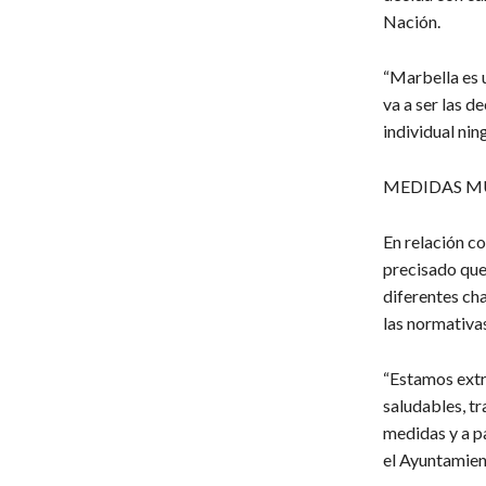
Nación.
“Marbella es u
va a ser las 
individual nin
MEDIDAS M
En relación co
precisado que
diferentes ch
las normativas
“Estamos extr
saludables, t
medidas y a pa
el Ayuntamient