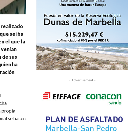
 realizado
que se iba
n el que la
e venían
 de sus
quien ha
ración
- Advertisement -
l
echa
a propia
onal se hacen