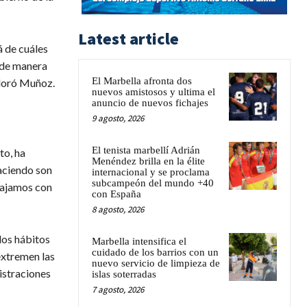
Latest article
á de cuáles
 de manera
El Marbella afronta dos
aloró Muñoz.
nuevos amistosos y ultima el
anuncio de nuevos fichajes
9 agosto, 2026
El tenista marbellí Adrián
to, ha
Menéndez brilla en la élite
aciendo son
internacional y se proclama
subcampeón del mundo +40
bajamos con
con España
8 agosto, 2026
los hábitos
Marbella intensifica el
cuidado de los barrios con un
extremen las
nuevo servicio de limpieza de
istraciones
islas soterradas
7 agosto, 2026