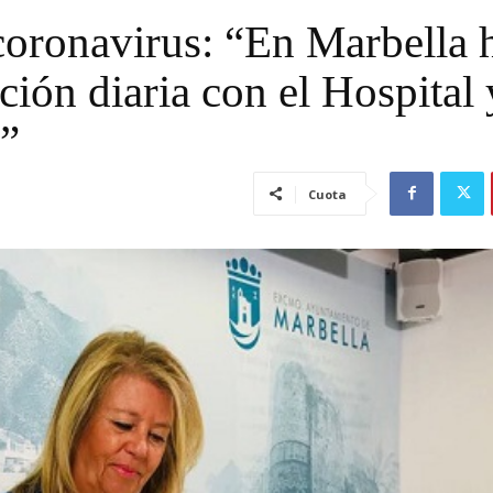
coronavirus: “En Marbella 
ón diaria con el Hospital 
a”
Cuota