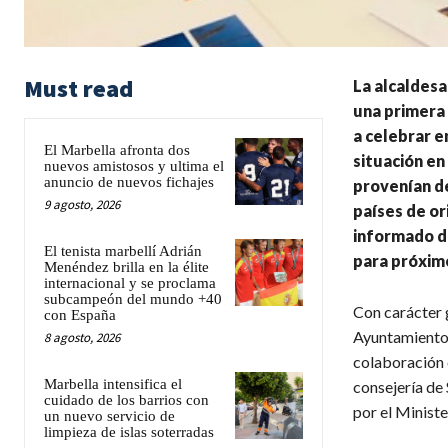
Must read
La alcaldesa
una primera 
a celebrar e
El Marbella afronta dos
situación en
nuevos amistosos y ultima el
anuncio de nuevos fichajes
provenían d
9 agosto, 2026
países de or
informado de
El tenista marbellí Adrián
para próxim
Menéndez brilla en la élite
internacional y se proclama
subcampeón del mundo +40
Con carácter 
con España
Ayuntamiento 
8 agosto, 2026
colaboración c
Marbella intensifica el
consejería de
cuidado de los barrios con
por el Minister
un nuevo servicio de
limpieza de islas soterradas