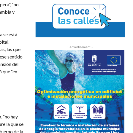
pera”, “no
ambia y
a se está
ital,
- Advertisement -
s, las que
 ese sentido
nsión del
ó que “en
, “no hay
re la que se
bierno de la