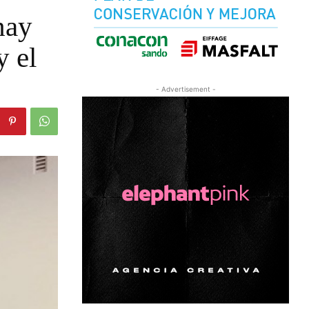
hay
y el
- Advertisement -