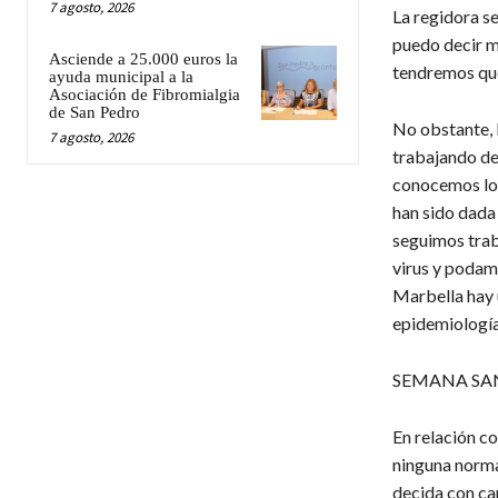
7 agosto, 2026
La regidora s
puedo decir m
Asciende a 25.000 euros la
tendremos que
ayuda municipal a la
Asociación de Fibromialgia
de San Pedro
No obstante, l
7 agosto, 2026
trabajando de
conocemos los
han sido dada 
seguimos trab
virus y podam
Marbella hay u
epidemiología
SEMANA SA
En relación co
ninguna norma
decida con car