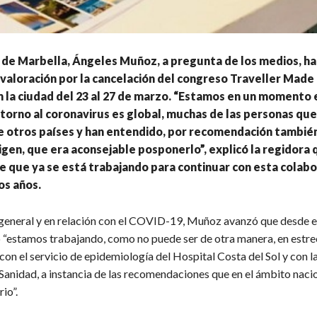
 de Marbella, Ángeles Muñoz, a pregunta de los medios, ha
valoración por la cancelación del congreso Traveller Made 
n la ciudad del 23 al 27 de marzo. “Estamos en un momento e
 torno al coronavirus es global, muchas de las personas qu
e otros países y han entendido, por recomendación también
igen, que era aconsejable posponerlo”, explicó la regidora 
 que ya se está trabajando para continuar con esta colabo
os años.
general y en relación con el COVID-19, Muñoz avanzó que desde e
“estamos trabajando, como no puede ser de otra manera, en estr
on el servicio de epidemiología del Hospital Costa del Sol y con l
 Sanidad, a instancia de las recomendaciones que en el ámbito naci
io”.