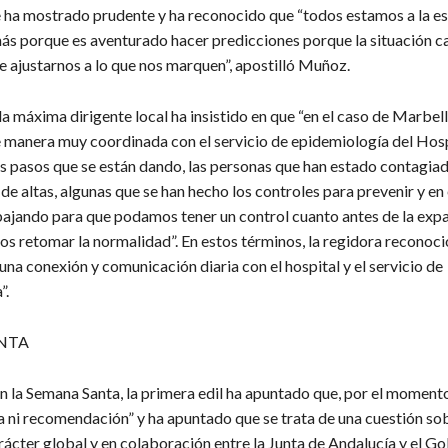
e ha mostrado prudente y ha reconocido que “todos estamos a la es
ás porque es aventurado hacer predicciones porque la situación c
 ajustarnos a lo que nos marquen”, apostilló Muñoz.
a máxima dirigente local ha insistido en que “en el caso de Marbell
 manera muy coordinada con el servicio de epidemiología del Hosp
 pasos que se están dando, las personas que han estado contagiada
de altas, algunas que se han hecho los controles para prevenir y en
ajando para que podamos tener un control cuanto antes de la expa
os retomar la normalidad”. En estos términos, la regidora reconoci
na conexión y comunicación diaria con el hospital y el servicio de
”.
NTA
n la Semana Santa, la primera edil ha apuntado que, por el momento
 ni recomendación” y ha apuntado que se trata de una cuestión sob
ácter global y en colaboración entre la Junta de Andalucía y el Go