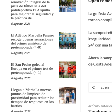
Open Femeni
renovación integral de la
pista de fútbol sala del
polideportivo El Arquillo
La golfista A
para mejorar la seguridad y
la práctica de...
torneo compli
6 agosto, 2026
La sampedreña 
El Atlético Marbella Paraíso
irregularidad,
recoge buenas sensaciones
del primer amistoso de
24ª con una ta
pretemporada (4-0)
6 agosto, 2026
Ahora la samp
de Costa Adej
El San Pedro golea al
Europa en el primer test de
pretemporada (4-1)
6 agosto, 2026
Cuota
Llegan a Marbella nuevos
puntos de limpieza de
proximidad para reducir los
tiempos de respuesta en los
barrios
Artículo anterio
6 agosto, 2026
Nombran a 