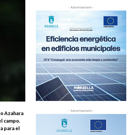
- Advertisement -
- Advertisement -
rgo Azahara
el campo.
a para el