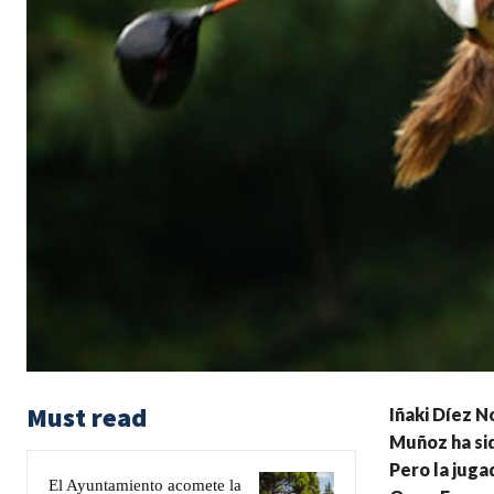
Must read
Iñaki Díez N
Muñoz ha sid
Pero la juga
El Ayuntamiento acomete la