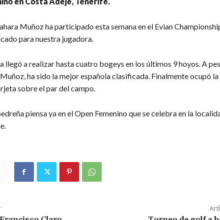
no en Costa Adeje, Tenerife.
zahara Muñoz ha participado esta semana en el Evian Championship
cado para nuestra jugadora.
llegó a realizar hasta cuatro bogeys en los últimos 9 hoyos. A pes
 Muñoz, ha sido la mejor española clasificada. Finalmente ocupó la
rjeta sobre el par del campo.
edreña piensa ya en el Open Femenino que se celebra en la localid
e.
r
Art
Francisco Claro
Torneo de golf a b