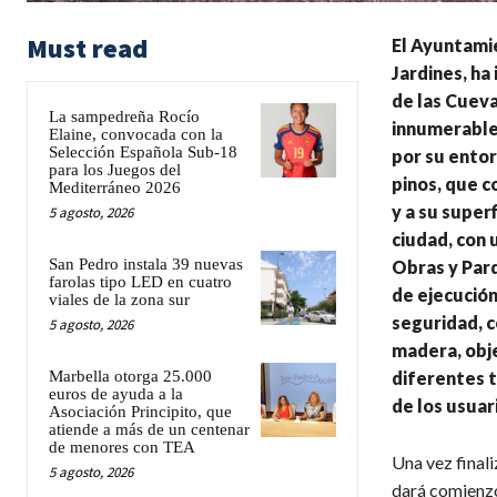
Must read
El Ayuntamie
Jardines, ha
de las Cueva
La sampedreña Rocío
innumerables
Elaine, convocada con la
Selección Española Sub-18
por su entor
para los Juegos del
pinos, que c
Mediterráneo 2026
y a su super
5 agosto, 2026
ciudad, con 
San Pedro instala 39 nuevas
Obras y Parq
farolas tipo LED en cuatro
de ejecución
viales de la zona sur
seguridad, c
5 agosto, 2026
madera, obje
Marbella otorga 25.000
diferentes t
euros de ayuda a la
de los usuar
Asociación Principito, que
atiende a más de un centenar
de menores con TEA
Una vez finali
5 agosto, 2026
dará comienzo 