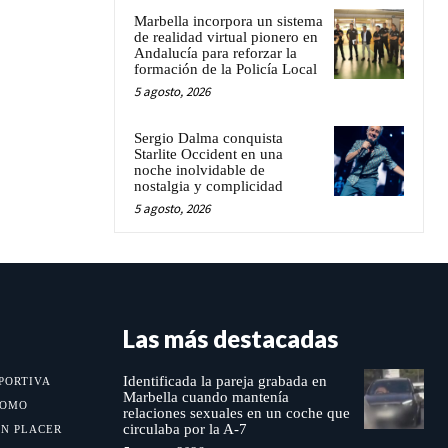
Marbella incorpora un sistema
de realidad virtual pionero en
Andalucía para reforzar la
formación de la Policía Local
5 agosto, 2026
Sergio Dalma conquista
Starlite Occident en una
noche inolvidable de
nostalgia y complicidad
5 agosto, 2026
Las más destacadas
Identificada la pareja grabada en
PORTIVA
Marbella cuando mantenía
MOMO
relaciones sexuales en un coche que
circulaba por la A-7
UN PLACER