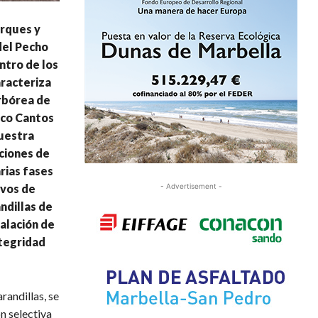
arques y
del Pecho
ntro de los
aracteriza
rbórea de
aco Cantos
nuestra
aciones de
rias fases
ivos de
- Advertisement -
ndillas de
alación de
ntegridad
randillas, se
n selectiva