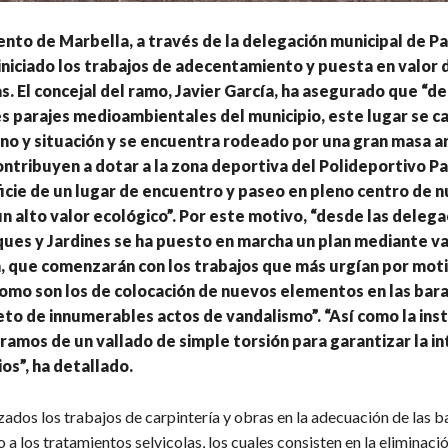
nto de Marbella, a través de la delegación municipal de P
 iniciado los trabajos de adecentamiento y puesta en valor 
s. El concejal del ramo, Javier García, ha asegurado que “de
 parajes medioambientales del municipio, este lugar se c
no y situación y se encuentra rodeado por una gran masa a
ontribuyen a dotar a la zona deportiva del Polideportivo P
ficie de un lugar de encuentro y paseo en pleno centro de 
un alto valor ecológico”. Por este motivo, “desde las deleg
ues y Jardines se ha puesto en marcha un plan mediante va
, que comenzarán con los trabajos que más urgían por mot
omo son los de colocación de nuevos elementos en las bara
to de innumerables actos de vandalismo”. “Así como la inst
ramos de un vallado de simple torsión para garantizar la i
ios”, ha detallado.
zados los trabajos de carpintería y obras en la adecuación de las ba
a los tratamientos selvicolas, los cuales consisten en la eliminació