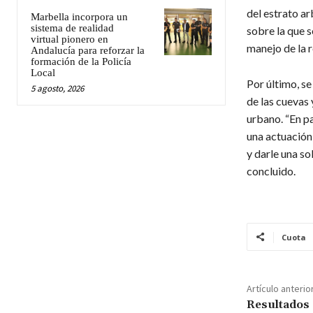
del estrato a
Marbella incorpora un
sistema de realidad
sobre la que s
virtual pionero en
manejo de la r
Andalucía para reforzar la
formación de la Policía
Local
Por último, se
5 agosto, 2026
de las cuevas
urbano. “En p
una actuación 
y darle una sol
concluido.
Cuota
Artículo anterio
Resultados 