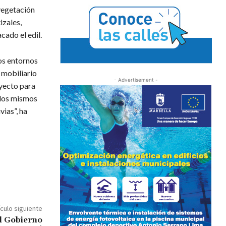
vegetación
izales,
cado el edil.
los entornos
 mobiliario
- Advertisement -
oyecto para
 los mismos
vias”, ha
ículo siguiente
l Gobierno