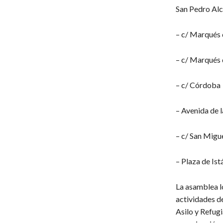
San Pedro Alc
– c/ Marqués 
– c/ Marqués 
– c/ Córdoba
– Avenida de 
– c/ San Migu
– Plaza de Ist
La asamblea l
actividades d
Asilo y Refug