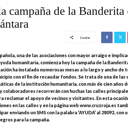
a campaña de la Banderita
ántara
Cuota
pañola, una de las asociaciones con mayor arraigo e implica
yuda humanitaria, comienza hoy la campaña de la Banderita 
ación ha instalado numerosas mesas a lo largo y ancho de 
cipio con el fin de recaudar fondos. Se trata de una de la
icas de la institución humanitaria, con más de cien años de
y colaboradores recorrerán con huchas las calles principale
ra reclamar el apoyo de vecinos y visitantes. En esta ocasi
iones en las calles y en la página web www.cruzroja.es tam
ipar enviando un SMS con la palabra ‘AYUDA’ al 28092, con 
tegros para la campaña.