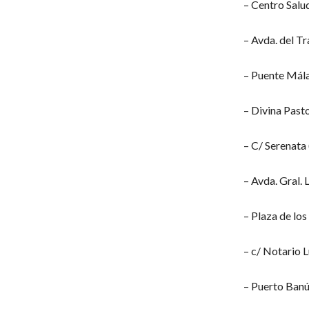
– Centro Salu
– Avda. del Tr
– Puente Mála
– Divina Past
– C/ Serenata
– Avda. Gral.
– Plaza de lo
– c/ Notario 
– Puerto Banú