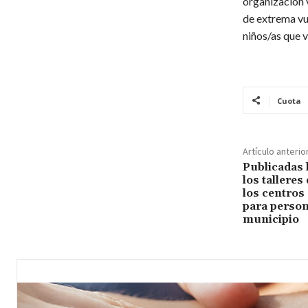
organización 
de extrema vu
niños/as que 
Cuota
Artículo anterio
Publicadas l
los talleres
los centros 
para perso
municipio