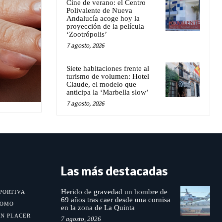
Cine de verano: el Centro
Polivalente de Nueva
Andalucía acoge hoy la
proyección de la película
‘Zootrópolis’
7 agosto, 2026
Siete habitaciones frente al
turismo de volumen: Hotel
Claude, el modelo que
anticipa la ‘Marbella slow’
7 agosto, 2026
Las más destacadas
Herido de gravedad un hombre de
PORTIVA
69 años tras caer desde una cornisa
MOMO
en la zona de La Quinta
UN PLACER
7 agosto, 2026