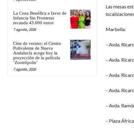
Las mesas esta
La Cena Benéfica a favor de
localizaciones
Infancia Sin Fronteras
recauda 43.000 euros
Marbella:
7 agosto, 2026
Cine de verano: el Centro
– Avda. Ricar
Polivalente de Nueva
Andalucía acoge hoy la
proyección de la película
– Avda. Ricar
‘Zootrópolis’
7 agosto, 2026
– Avda. Ricar
– Avda. Ricar
– Avda. Ramón
– Plaza Áfric