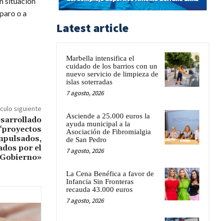
n situación
paro o a
Latest article
Marbella intensifica el
cuidado de los barrios con un
nuevo servicio de limpieza de
islas soterradas
7 agosto, 2026
ículo siguiente
Asciende a 25.000 euros la
esarrollado
ayuda municipal a la
 “proyectos
Asociación de Fibromialgia
mpulsados,
de San Pedro
dos por el
7 agosto, 2026
 Gobierno»
La Cena Benéfica a favor de
Infancia Sin Fronteras
recauda 43.000 euros
7 agosto, 2026