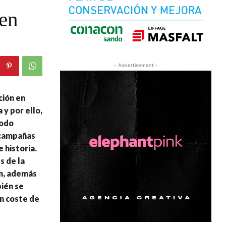
 en
- Advertisement -
ción en
y por ello,
todo
s campañas
 historia.
s de la
ón, además
bién se
un coste de