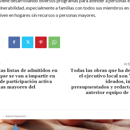
viene desarrollando diversos programas para atender a personas e
lnerabilidad, especialmente a familias con todos sus miembros en 
viven en hogares sin recursos o personas mayores.
r
Art
as listas de admitidos en
Todas las obras que ha d
 que se van a impartir en
el ejecutivo local son
de participación activa
ideados, i
nas mayores del
presupuestados y redacta
anterior equipo de
- Advertisement -