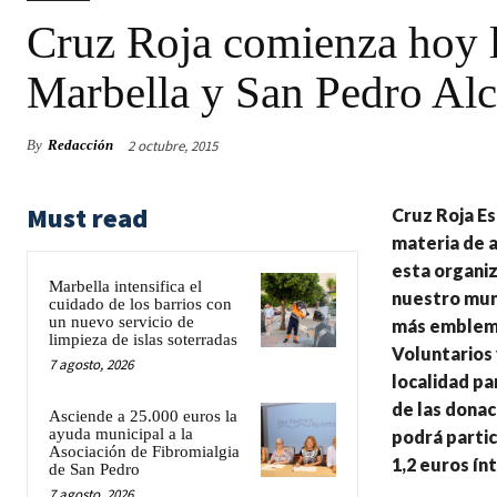
Cruz Roja comienza hoy l
Marbella y San Pedro Alc
2 octubre, 2015
By
Redacción
Must read
Cruz Roja Es
materia de a
esta organiz
Marbella intensifica el
nuestro muni
cuidado de los barrios con
un nuevo servicio de
más emblemát
limpieza de islas soterradas
Voluntarios 
7 agosto, 2026
localidad pa
de las donac
Asciende a 25.000 euros la
ayuda municipal a la
podrá partic
Asociación de Fibromialgia
1,2 euros ín
de San Pedro
7 agosto, 2026