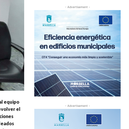
- Advertisement -
al equipo
- Advertisement -
evolver el
aciones
pleados