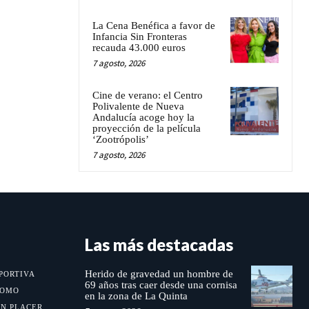
La Cena Benéfica a favor de
Infancia Sin Fronteras
recauda 43.000 euros
7 agosto, 2026
Cine de verano: el Centro
Polivalente de Nueva
Andalucía acoge hoy la
proyección de la película
‘Zootrópolis’
7 agosto, 2026
Las más destacadas
Herido de gravedad un hombre de
PORTIVA
69 años tras caer desde una cornisa
MOMO
en la zona de La Quinta
UN PLACER