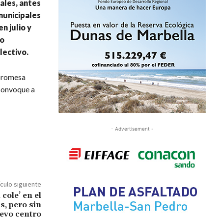
ales, antes
municipales
n julio y
so
lectivo.
 promesa
 convoque a
- Advertisement -
ículo siguiente
cole’ en el
s, pero sin
evo centro