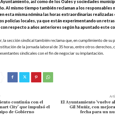
 Ayuntamiento, así como de los Oales y sociedades municip
año. Al mismo tiempo también reclaman a los responsables 
n esta misma nómina las horas extraordinarias realizadas e
os policías locales, ya que están experimentando un retra
o con respecto a años anteriores según ha apuntado este co
ar, la sección sindical también reclama que, en cumplimiento de su
estitución de la jornada laboral de 35 horas, entre otros derechos,
esentantes sindicales con el fin de negociar su implantación.
r
Art
ento continúa con el
El Ayuntamiento ‘vuelve al 
mart City’ que impulsó el
Gil Muñiz, con mejora
uipo de Gobierno
fecha para un nu