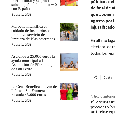
internacional y se proclama
públicos del
subcampeón del mundo +40
de final de 
con España
que abonen e
8 agosto, 2026
agosto por l
Marbella intensifica el
injustificad
cuidado de los barrios con
un nuevo servicio de
limpieza de islas soterradas
En ultimo lug
7 agosto, 2026
electoral de r
todos los repr
Asciende a 25.000 euros la
ayuda municipal a la
Asociación de Fibromialgia
de San Pedro
7 agosto, 2026
Cuota
La Cena Benéfica a favor de
Infancia Sin Fronteras
recauda 43.000 euros
Artículo anterio
7 agosto, 2026
El Ayuntami
proyecto ‘S
anterior eq