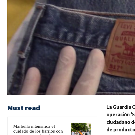
Must read
La Guardia Ci
operación ‘S
ciudadano de
Marbella intensifica el
de productos
cuidado de los barrios con