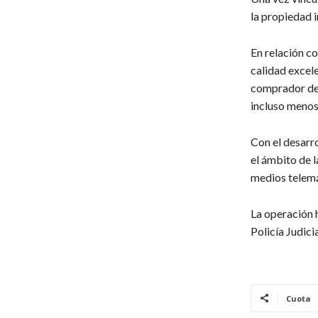
la propiedad i
En relación c
calidad excel
comprador de 
incluso menos
Con el desarro
el ámbito de l
medios telemá
La operación 
Policía Judici
Cuota