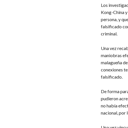
Los investiga
Kong-China y 
persona, y qu
falsificado c
criminal.
Una vez recab
maniobras efe
malagueña de 
conexiones te
falsificado.
De forma paral
pudieron acre
no había efect
nacional, por 
Una vez vincul