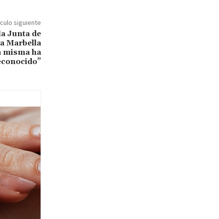
ículo siguiente
la Junta de
 a Marbella
la misma ha
econocido”