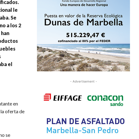
ficados.
ional le
aba. Se
o a los 2
 han
roductos
muebles
s
aba el
- Advertisement -
ntante en
la oferta de
no se