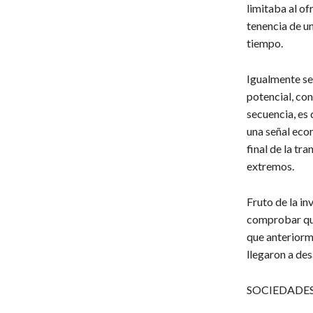
limitaba al o
tenencia de u
tiempo.
Igualmente se 
potencial, co
secuencia, es
una señal econ
final de la tr
extremos.
Fruto de la i
comprobar que 
que anteriorm
llegaron a des
SOCIEDADES