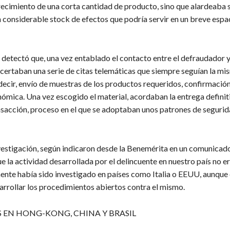
frecimiento de una corta cantidad de producto, sino que alardeaba 
n considerable stock de efectos que podría servir en un breve espa
detectó que, una vez entablado el contacto entre el defraudador y 
ncertaban una serie de citas telemáticas que siempre seguían la mi
 decir, envío de muestras de los productos requeridos, confirmació
ómica. Una vez escogido el material, acordaban la entrega definit
ansacción, proceso en el que se adoptaban unos patrones de seguri
nvestigación, según indicaron desde la Benemérita en un comunicad
la actividad desarrollada por el delincuente en nuestro país no er
ente había sido investigado en países como Italia o EEUU, aunque 
arrollar los procedimientos abiertos contra el mismo.
 EN HONG-KONG, CHINA Y BRASIL