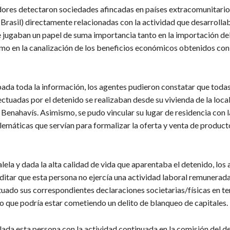
dores detectaron sociedades afincadas en países extracomunitari
Brasil) directamente relacionadas con la actividad que desarrolla
e jugaban un papel de suma importancia tanto en la importación del
omo en la canalización de los beneficios económicos obtenidos con 
ada toda la información, los agentes pudieron constatar que todas
ctuadas por el detenido se realizaban desde su vivienda de la loca
Benahavís. Asimismo, se pudo vincular su lugar de residencia con l
lemáticas que servían para formalizar la oferta y venta de product
ela y dada la alta calidad de vida que aparentaba el detenido, los
ditar que esta persona no ejercía una actividad laboral remunerad
uado sus correspondientes declaraciones societarias/físicas en te
lo que podría estar cometiendo un delito de blanqueo de capitales.
ada esta persona con la actividad continuada en la comisión del de