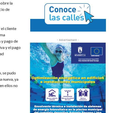
sobre la
cio de
el cliente
sma
- Advertisement -
n y pago de
iva y el pago
dad
o, se pudo
a nueva, ya
en ellos no