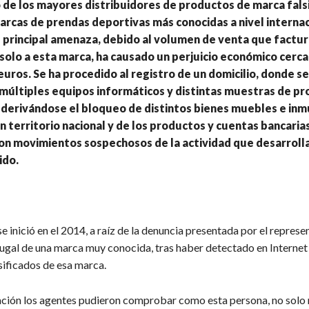
 de los mayores distribuidores de productos de marca falsi
arcas de prendas deportivas más conocidas a nivel internac
 principal amenaza, debido al volumen de venta que factur
 solo a esta marca, ha causado un perjuicio económico cercan
euros. Se ha procedido al registro de un domicilio, donde se
múltiples equipos informáticos y distintas muestras de p
, derivándose el bloqueo de distintos bienes muebles e in
n territorio nacional y de los productos y cuentas bancaria
on movimientos sospechosos de la actividad que desarroll
ido.
e inició en el 2014, a raíz de la denuncia presentada por el represe
ugal de una marca muy conocida, tras haber detectado en Internet 
sificados de esa marca.
gación los agentes pudieron comprobar como esta persona, no solo 