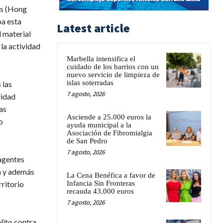
os (Hong
ba esta
Latest article
 material
la actividad
Marbella intensifica el
cuidado de los barrios con un
nuevo servicio de limpieza de
islas soterradas
 las
7 agosto, 2026
lidad
as
Asciende a 25.000 euros la
o
ayuda municipal a la
Asociación de Fibromialgia
de San Pedro
7 agosto, 2026
 agentes
a y además
La Cena Benéfica a favor de
Infancia Sin Fronteras
rritorio
recauda 43.000 euros
7 agosto, 2026
lito contra