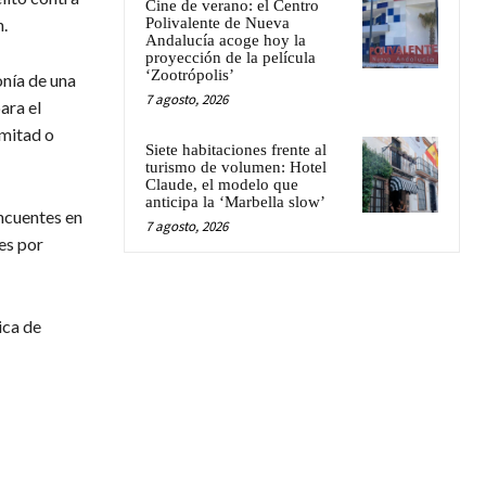
Cine de verano: el Centro
Polivalente de Nueva
.
Andalucía acoge hoy la
proyección de la película
‘Zootrópolis’
onía de una
7 agosto, 2026
ara el
 mitad o
Siete habitaciones frente al
turismo de volumen: Hotel
Claude, el modelo que
anticipa la ‘Marbella slow’
incuentes en
7 agosto, 2026
es por
ica de