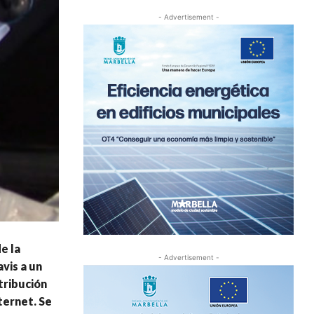
- Advertisement -
e la
- Advertisement -
vis a un
tribución
ternet. Se