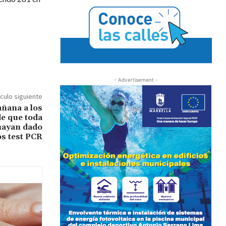
- Advertisement -
ículo siguiente
añana a los
e que toda
o hayan dado
os test PCR