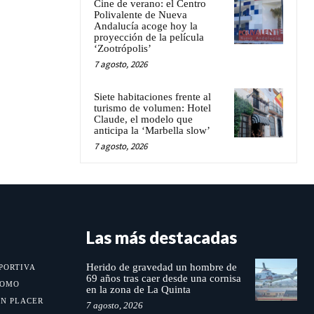
Cine de verano: el Centro
Polivalente de Nueva
Andalucía acoge hoy la
proyección de la película
‘Zootrópolis’
7 agosto, 2026
Siete habitaciones frente al
turismo de volumen: Hotel
Claude, el modelo que
anticipa la ‘Marbella slow’
7 agosto, 2026
Las más destacadas
Herido de gravedad un hombre de
PORTIVA
69 años tras caer desde una cornisa
MOMO
en la zona de La Quinta
UN PLACER
7 agosto, 2026