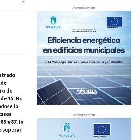
- Advertisement -
istrado
 de
ero de
 de 15. No
ndose la
casos
- Advertisement -
5 a 87, lo
o superar