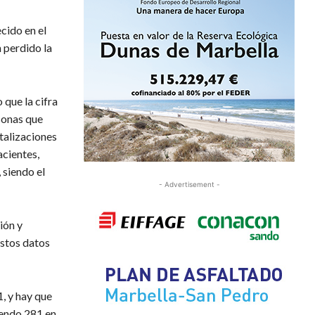
ecido en el
 perdido la
 que la cifra
sonas que
talizaciones
cientes,
 siendo el
- Advertisement -
ión y
stos datos
, y hay que
iendo 281 en