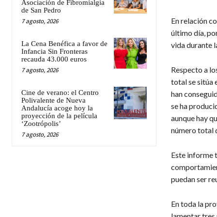
Asociación de Fibromialgia
de San Pedro
En relación co
7 agosto, 2026
último día, po
La Cena Benéfica a favor de
vida durante l
Infancia Sin Fronteras
recauda 43.000 euros
Respecto a los
7 agosto, 2026
total se sitúa
Cine de verano: el Centro
han conseguid
Polivalente de Nueva
se ha produci
Andalucía acoge hoy la
proyección de la película
aunque hay qu
‘Zootrópolis’
número total 
7 agosto, 2026
Este informe 
comportamient
puedan ser reu
En toda la pr
lamentar tres