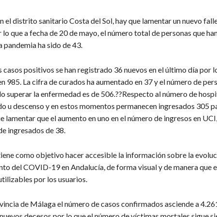
n el distrito sanitario Costa del Sol, hay que lamentar un nuevo fall
r lo que a fecha de 20 de mayo, el número total de personas que han
a pandemia ha sido de 43.
 casos positivos se han registrado 36 nuevos en el último día por lo
 en 985. La cifra de curados ha aumentado en 37 y el número de per
o superar la enfermedad es de 506.??Respecto al número de hospi
do u descenso y en estos momentos permanecen ingresados 305 pa
e lamentar que el aumento en uno en el número de ingresos en UCI,
de ingresados de 38.
tiene como objetivo hacer accesible la información sobre la evoluc
o del COVID-19 en Andalucía, de forma visual y de manera que e
tilizables por los usuarios.
ovincia de Málaga el número de casos confirmados asciende a 4.261
 nuevos decesos por lo que el número de víctimas mortales sigue s