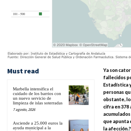
Must read
Ya son cator
fallecidos p
Estadística 
Marbella intensifica el
personas que
cuidado de los barrios con
un nuevo servicio de
obstante, lo
limpieza de islas soterradas
cifra en 378
7 agosto, 2026
acumulados e
que apunta 
Asciende a 25.000 euros la
ayuda municipal a la
la afección.?