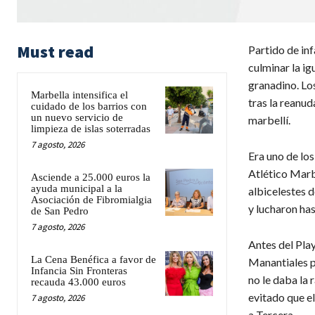
Must read
Partido de inf
culminar la ig
granadino. Los
Marbella intensifica el
tras la reanud
cuidado de los barrios con
un nuevo servicio de
marbellí.
limpieza de islas soterradas
7 agosto, 2026
Era uno de los
Atlético Marbe
Asciende a 25.000 euros la
ayuda municipal a la
albicelestes d
Asociación de Fibromialgia
y lucharon has
de San Pedro
7 agosto, 2026
Antes del Pla
La Cena Benéfica a favor de
Manantiales p
Infancia Sin Fronteras
no le daba la 
recauda 43.000 euros
evitado que el
7 agosto, 2026
a Tercera.