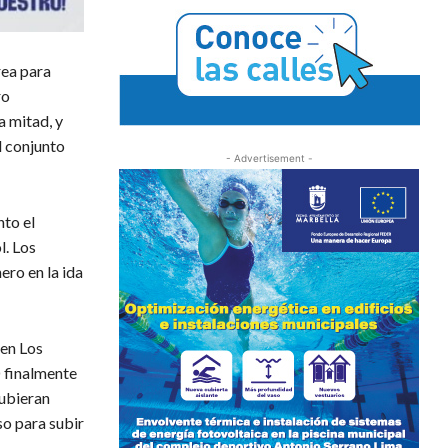
rea para
ro
a mitad, y
l conjunto
- Advertisement -
nto el
l. Los
ero en la ida
 en Los
D finalmente
hubieran
so para subir