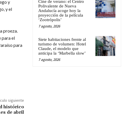
uego y
Cine de verano: el Centro
Polivalente de Nueva
o, y el
Andalucía acoge hoy la
proyección de la película
‘Zootrópolis’
7 agosto, 2026
la proeza.
 para el
Siete habitaciones frente al
turismo de volumen: Hotel
Paraíso para
Claude, el modelo que
anticipa la ‘Marbella slow’
7 agosto, 2026
ículo siguiente
d histórico
es de abril