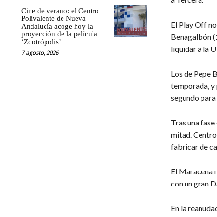
Cine de verano: el Centro
Polivalente de Nueva
El Play Off no
Andalucía acoge hoy la
proyección de la película
Benagalbón (1-
‘Zootrópolis’
liquidar a la 
7 agosto, 2026
Los de Pepe B
temporada, y p
segundo para l
Tras una fase
mitad. Centro
fabricar de ca
El Maracena n
con un gran D
En la reanudac