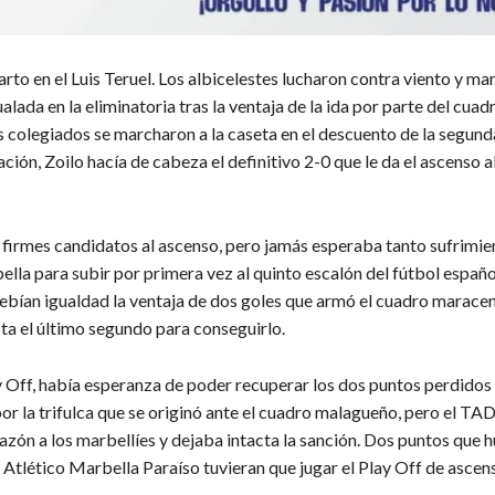
arto en el Luis Teruel. Los albicelestes lucharon contra viento y ma
ualada en la eliminatoria tras la ventaja de la ida por parte del cuad
 colegiados se marcharon a la caseta en el descuento de la segund
ación, Zoilo hacía de cabeza el definitivo 2-0 que le da el ascenso a
 firmes candidatos al ascenso, pero jamás esperaba tanto sufrimie
lla para subir por primera vez al quinto escalón del fútbol españo
ebían igualdad la ventaja de dos goles que armó el cuadro maracen
ta el último segundo para conseguirlo.
y Off, había esperanza de poder recuperar los dos puntos perdidos
or la trifulca que se originó ante el cuadro malagueño, pero el TA
razón a los marbellíes y dejaba intacta la sanción. Dos puntos que 
 Atlético Marbella Paraíso tuvieran que jugar el Play Off de ascen