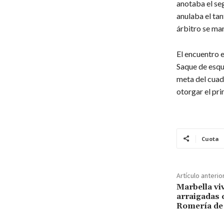
anotaba el seg
anulaba el tan
árbitro se mar
El encuentro e
Saque de esqui
meta del cuad
otorgar el pri
Cuota
Artículo anterio
Marbella vi
arraigadas c
Romería de