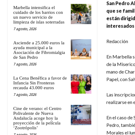
San Pedro Al
Marbella intensifica el
que se famili
cuidado de los barrios con
un nuevo servicio de
están dirigid
limpieza de islas soterradas
interesados 
7 agosto, 2026
Redacción
Asciende a 25.000 euros la
ayuda municipal a la
Asociación de Fibromialgia
En Marbella se
de San Pedro
de la Miserico
7 agosto, 2026
mano de Charo 
La Cena Benéfica a favor de
Papel, con Sa
Infancia Sin Fronteras
recauda 43.000 euros
Las inscripcio
7 agosto, 2026
realizarse en 
Cine de verano: el Centro
Polivalente de Nueva
En el caso de
Andalucía acoge hoy la
proyección de la película
Pedro, también
‘Zootrópolis’
Morales el lun
7 agosto, 2026