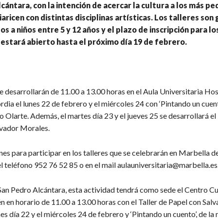
cántara, con la intención de acercar la cultura a los más p
aricen con distintas disciplinas artísticas. Los talleres son 
os a niños entre 5 y 12 años y el plazo de inscripción para lo
estará abierto hasta el próximo día 19 de febrero.
 desarrollarán de 11.00 a 13.00 horas en el Aula Universitaria Hos
rdia el lunes 22 de febrero y el miércoles 24 con ‘Pintando un cuento
Olarte. Además, el martes día 23 y el jueves 25 se desarrollará el 
lvador Morales.
nes para participar en los talleres que se celebrarán en Marbella 
el teléfono 952 76 52 85 o en el mail aulauniversitaria@marbella.es
 San Pedro Alcántara, esta actividad tendrá como sede el Centro Cu
 en horario de 11.00 a 13.00 horas con el Taller de Papel con Sal
es día 22 y el miércoles 24 de febrero y ‘Pintando un cuento’, de la