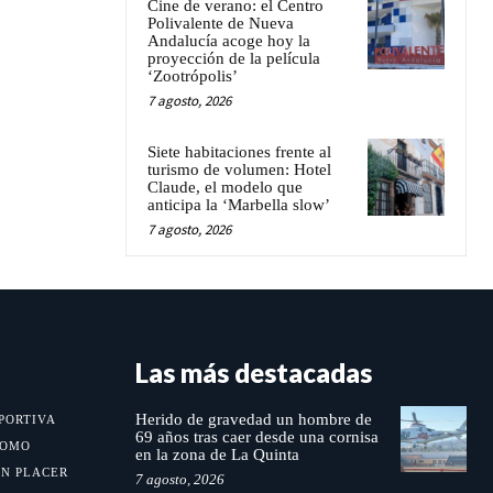
Cine de verano: el Centro
Polivalente de Nueva
Andalucía acoge hoy la
proyección de la película
‘Zootrópolis’
7 agosto, 2026
Siete habitaciones frente al
turismo de volumen: Hotel
Claude, el modelo que
anticipa la ‘Marbella slow’
7 agosto, 2026
Las más destacadas
Herido de gravedad un hombre de
PORTIVA
69 años tras caer desde una cornisa
MOMO
en la zona de La Quinta
UN PLACER
7 agosto, 2026