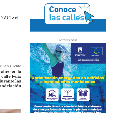
 93 14 o el
- Advertisement -
ículo siguiente
áfico en la
calle Félix
durante las
modelación