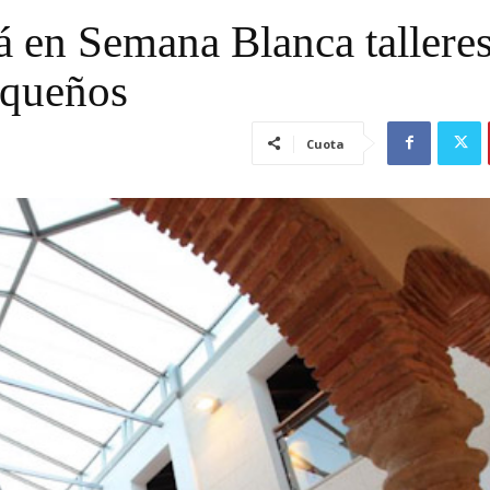
á en Semana Blanca tallere
equeños
Cuota