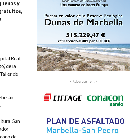
equeños y
gratuitos,
s
pital Real
’, de la
Taller de
- Advertisement -
deberán
.
ltural San
vador
 mano de