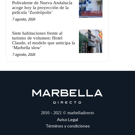
Polivalente de Nueva Andalucía
acoge hoy la proyección de la
película ‘Zootrópolis’
7 agosto, 2026
Siete habitaciones frente al
turismo de volumen: Hotel
Claude, el modelo que anticipa la
‘Marbella slow’
7 agosto, 2026
2010 - 2021 © marbelladirecto
Aviso Legal
Términos y condiciones