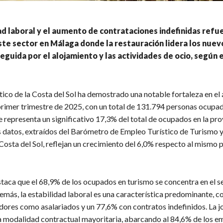
ad laboral y el aumento de contrataciones indefinidas refu
ste sector en Málaga donde la restauración lidera los nue
seguida por el alojamiento y las actividades de ocio, según 
stico de la Costa del Sol ha demostrado una notable fortaleza en el
primer trimestre de 2025, con un total de 131.794 personas ocupa
e representa un significativo 17,3% del total de ocupados en la pro
 datos, extraídos del Barómetro de Empleo Turístico de Turismo 
Costa del Sol, reflejan un crecimiento del 6,0% respecto al mismo 
taca que el 68,9% de los ocupados en turismo se concentra en el se
emás, la estabilidad laboral es una característica predominante, c
adores como asalariados y un 77,6% con contratos indefinidos. La 
a modalidad contractual mayoritaria, abarcando al 84,6% de los 