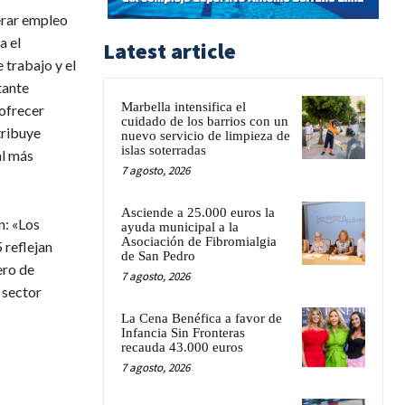
erar empleo
a el
Latest article
 trabajo y el
tante
Marbella intensifica el
ofrecer
cuidado de los barrios con un
tribuye
nuevo servicio de limpieza de
islas soterradas
al más
7 agosto, 2026
Asciende a 25.000 euros la
n: «Los
ayuda municipal a la
Asociación de Fibromialgia
 reflejan
de San Pedro
ero de
7 agosto, 2026
 sector
La Cena Benéfica a favor de
Infancia Sin Fronteras
recauda 43.000 euros
7 agosto, 2026