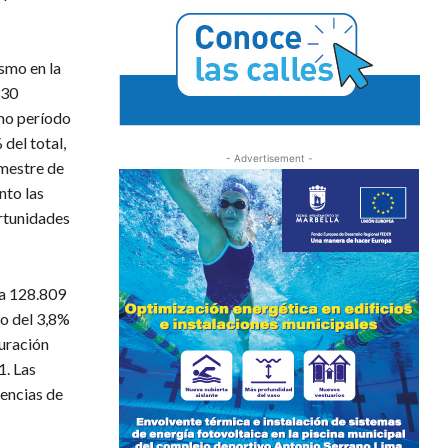
ismo en la
330
smo período
 del total,
- Advertisement -
imestre de
nto las
ortunidades
ra 128.809
to del 3,8%
auración
1. Las
gencias de