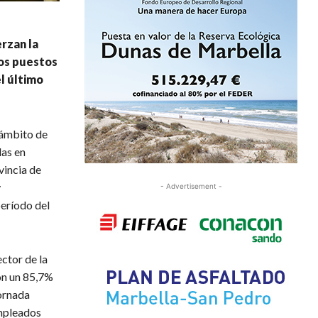
erzan la
vos puestos
el último
 ámbito de
das en
vincia de
y
- Advertisement -
período del
ctor de la
on un 85,7%
jornada
empleados