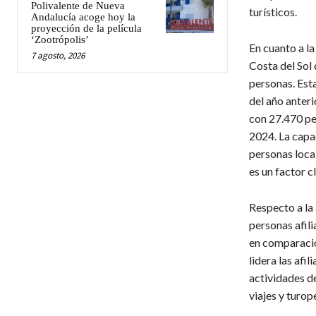
Polivalente de Nueva
turísticos.
Andalucía acoge hoy la
proyección de la película
‘Zootrópolis’
En cuanto a la
7 agosto, 2026
Costa del Sol
personas. Est
del año anteri
con 27.470 pe
2024. La capac
personas loca
es un factor c
Respecto a la 
personas afil
en comparació
lidera las afi
actividades de
viajes y turop