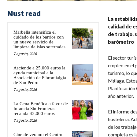
Must read
La estabilid
calidad de e
Marbella intensifica el
de trabajo, 
cuidado de los barrios con
barómetro
un nuevo servicio de
limpieza de islas soterradas
7 agosto, 2026
El sector turí
empleo en el 
Asciende a 25.000 euros la
turismo, lo qu
ayuda municipal a la
Asociación de Fibromialgia
Málaga. Estos
de San Pedro
Planificación 
7 agosto, 2026
año anterior.
La Cena Benéfica a favor de
Infancia Sin Fronteras
El informe des
recauda 43.000 euros
hostelería. Ad
7 agosto, 2026
de los trabaj
completa es l
Cine de verano: el Centro