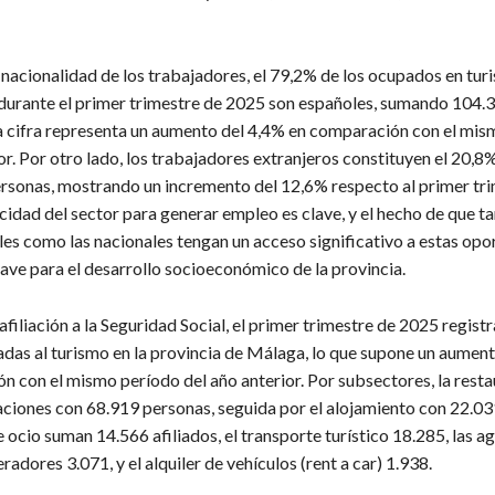
 nacionalidad de los trabajadores, el 79,2% de los ocupados en tur
 durante el primer trimestre de 2025 son españoles, sumando 104.
a cifra representa un aumento del 4,4% en comparación con el mi
or. Por otro lado, los trabajadores extranjeros constituyen el 20,8%
rsonas, mostrando un incremento del 12,6% respecto al primer tr
idad del sector para generar empleo es clave, y el hecho de que ta
les como las nacionales tengan un acceso significativo a estas op
lave para el desarrollo socioeconómico de la provincia.
afiliación a la Seguridad Social, el primer trimestre de 2025 regist
iadas al turismo en la provincia de Málaga, lo que supone un aumen
n con el mismo período del año anterior. Por subsectores, la rest
liaciones con 68.919 personas, seguida por el alojamiento con 22.03
 ocio suman 14.566 afiliados, el transporte turístico 18.285, las a
eradores 3.071, y el alquiler de vehículos (rent a car) 1.938.