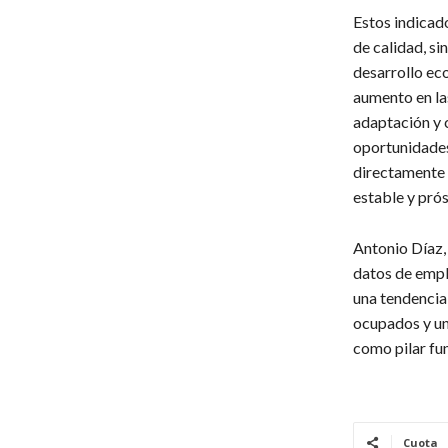
Estos indicad
de calidad, si
desarrollo eco
aumento en las
adaptación y 
oportunidades
directamente 
estable y pró
Antonio Díaz, 
datos de emple
una tendencia 
ocupados y una
como pilar fu
Cuota