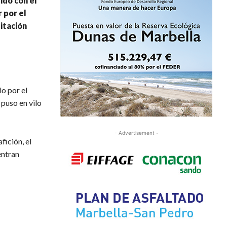
ido con el
 por el
itación
o por el
 puso en vilo
- Advertisement -
fición, el
entran