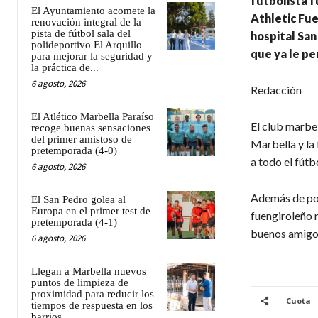
futbolista f
El Ayuntamiento acomete la
Athletic Fue
renovación integral de la
pista de fútbol sala del
hospital San
polideportivo El Arquillo
que ya le pe
para mejorar la seguridad y
la práctica de...
6 agosto, 2026
Redacción
El Atlético Marbella Paraíso
El club marbe
recoge buenas sensaciones
del primer amistoso de
Marbella y la 
pretemporada (4-0)
a todo el fútb
6 agosto, 2026
Además de pode
El San Pedro golea al
Europa en el primer test de
fuengiroleño r
pretemporada (4-1)
buenos amigo
6 agosto, 2026
Llegan a Marbella nuevos
puntos de limpieza de
proximidad para reducir los
Cuota
tiempos de respuesta en los
barrios