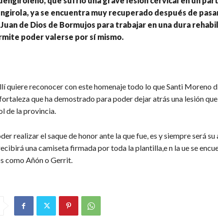
uengiroleño, que sufrió una grave lesión cervical en un part
ngirola, ya se encuentra muy recuperado después de pasar
 Juan de Dios de Bormujos para trabajar en una dura rehabil
rmite poder valerse por sí mismo.
llí quiere reconocer con este homenaje todo lo que Santi Moreno di
fortaleza que ha demostrado para poder dejar atrás una lesión que
ol de la provincia.
r realizar el saque de honor ante la que fue, es y siempre será su a
ecibirá una camiseta firmada por toda la plantilla,e n la ue se encu
s como Añón o Gerrit.