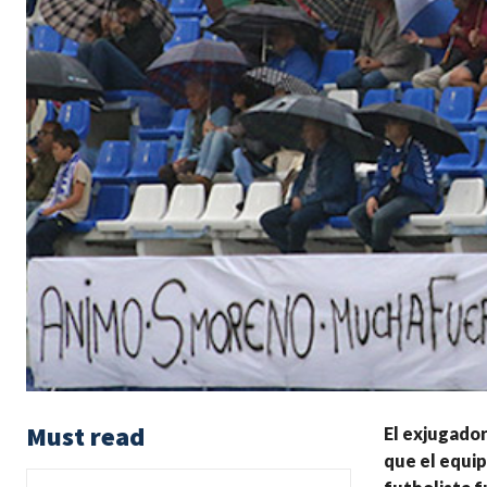
Must read
El exjugador
que el equip