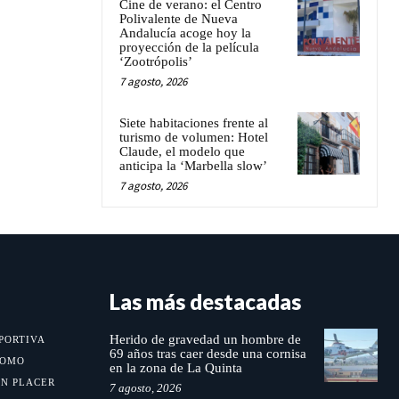
Cine de verano: el Centro
Polivalente de Nueva
Andalucía acoge hoy la
proyección de la película
‘Zootrópolis’
7 agosto, 2026
Siete habitaciones frente al
turismo de volumen: Hotel
Claude, el modelo que
anticipa la ‘Marbella slow’
7 agosto, 2026
Las más destacadas
Herido de gravedad un hombre de
PORTIVA
69 años tras caer desde una cornisa
MOMO
en la zona de La Quinta
UN PLACER
7 agosto, 2026