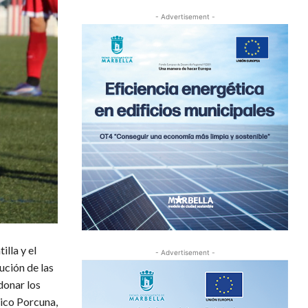
- Advertisement -
illa y el
- Advertisement -
ución de las
donar los
tico Porcuna,