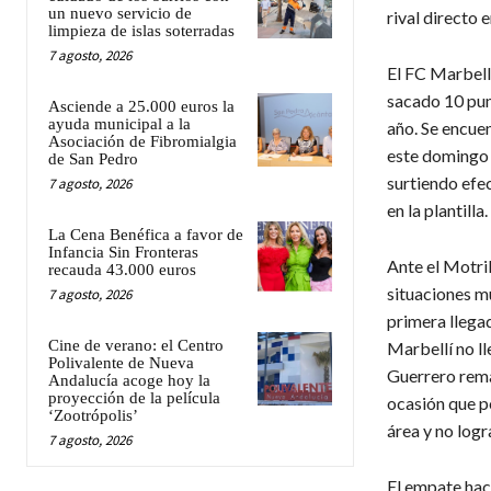
un nuevo servicio de
rival directo e
limpieza de islas soterradas
7 agosto, 2026
El FC Marbell
sacado 10 pun
Asciende a 25.000 euros la
ayuda municipal a la
año. Se encuen
Asociación de Fibromialgia
este domingo 
de San Pedro
surtiendo efe
7 agosto, 2026
en la plantilla.
La Cena Benéfica a favor de
Infancia Sin Fronteras
Ante el Motri
recauda 43.000 euros
situaciones mu
7 agosto, 2026
primera llega
Cine de verano: el Centro
Marbellí no ll
Polivalente de Nueva
Guerrero remat
Andalucía acoge hoy la
proyección de la película
ocasión que p
‘Zootrópolis’
área y no logr
7 agosto, 2026
El empate hac