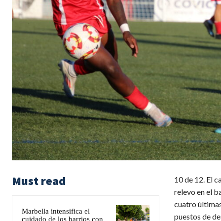
Must read
10 de 12. El c
relevo en el b
cuatro última
Marbella intensifica el
puestos de de
cuidado de los barrios con