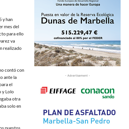
5 y han
er mes del
cto para ello
varez va
n realizado
 no contó con
- Advertisement -
o ante la
para el
o y Lolo
legaba otra
aba solo en
los puestos