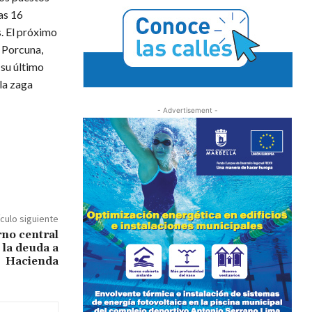
as 16
. El próximo
o Porcuna,
 su último
 la zaga
- Advertisement -
ículo siguiente
rno central
 la deuda a
Hacienda