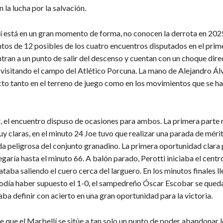
n la lucha por la salvación.
í está en un gran momento de forma, no conocen la derrota en 202
tos de 12 posibles de los cuatro encuentros disputados en el prim
tran a un punto de salir del descenso y cuentan con un choque dire
visitando el campo del Atlético Porcuna. La mano de Alejandro Ál
cto tanto en el terreno de juego como en los movimientos que se ha
l, el encuentro dispuso de ocasiones para ambos. La primera parte
y claras, en el minuto 24 Joe tuvo que realizar una parada de mérit
da peligrosa del conjunto granadino. La primera oportunidad clara 
egaría hasta el minuto 66. A balón parado, Perotti iniciaba el centr
aba saliendo el cuero cerca del larguero. En los minutos finales l
odía haber supuesto el 1-0, el sampedreño Óscar Escobar se qued
aba definir con acierto en una gran oportunidad para la victoria.
e que el Marbellí se sitúe a tan solo un punto de poder abandonar 