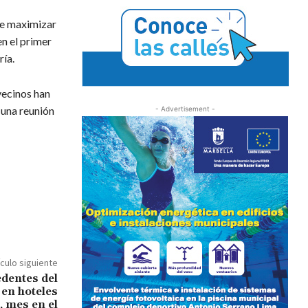
de maximizar
en el primer
ría.
vecinos han
 una reunión
- Advertisement -
ículo siguiente
edentes del
 en hoteles
, mes en el