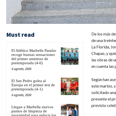
Must read
De los más de
de una treint
La Florida, Jo
El Atlético Marbella Paraíso
Chapas, y qui
recoge buenas sensaciones
del primer amistoso de
las obras de 
pretemporada (4-0)
en cuenta las 
6 agosto, 2026
Según han aseg
El San Pedro golea al
Europa en el primer test de
este martes, s
pretemporada (4-1)
solicitado una
6 agosto, 2026
presente el p
previsto celeb
Llegan a Marbella nuevos
puntos de limpieza de
proximidad para reducir los