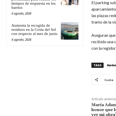
El parking sub
tiempos de respuesta en los
barrios
aparcamiento 
6 agosto, 2026
las plazas red
tramo de la ví
Aumenta la recogida de
residuos en la Costa del Sol
con respecto al mes de junio
Aseguran que 
6 agosto, 2026
recibido una c
con la regidor
TAGS
Marbel
Cuota
Artículo anterio
María Adamu
honor que l
ver mi obra