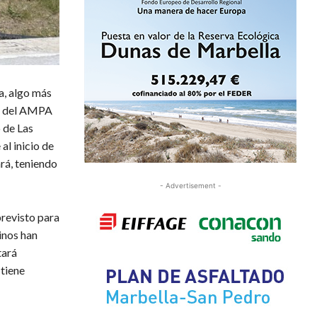
a, algo más
te del AMPA
o de Las
l inicio de
rá, teniendo
- Advertisement -
previsto para
inos han
tará
 tiene