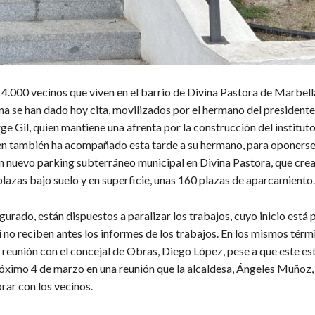
 4.000 vecinos que viven en el barrio de Divina Pastora de Marbell
ena se han dado hoy cita, movilizados por el hermano del presiden
rge Gil, quien mantiene una afrenta por la construcción del institut
en también ha acompañado esta tarde a su hermano, para oponerse a
un nuevo parking subterráneo municipal en Divina Pastora, que crea
plazas bajo suelo y en superficie, unas 160 plazas de aparcamiento.
urado, están dispuestos a paralizar los trabajos, cuyo inicio está 
i no reciben antes los informes de los trabajos. En los mismos térm
 reunión con el concejal de Obras, Diego López, pese a que este es
róximo 4 de marzo en una reunión que la alcaldesa, Ángeles Muñoz,
rar con los vecinos.