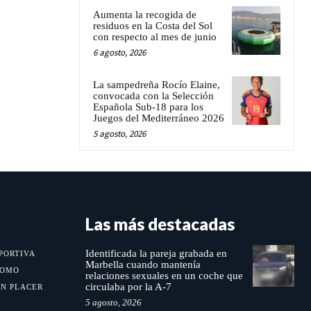
Aumenta la recogida de
residuos en la Costa del Sol
con respecto al mes de junio
6 agosto, 2026
La sampedreña Rocío Elaine,
convocada con la Selección
Española Sub-18 para los
Juegos del Mediterráneo 2026
5 agosto, 2026
Las más destacadas
Identificada la pareja grabada en
PORTIVA
Marbella cuando mantenía
MOMO
relaciones sexuales en un coche que
circulaba por la A-7
UN PLACER
5 agosto, 2026