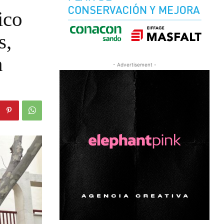
ico
s,
n
- Advertisement -