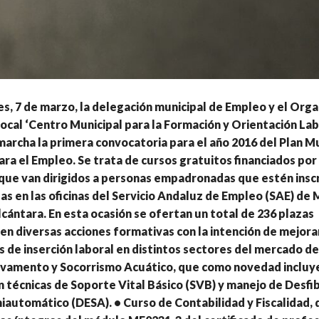
s, 7 de marzo, la delegación municipal de Empleo y el Org
al ‘Centro Municipal para la Formación y Orientación Lab
archa la primera convocatoria para el año 2016 del Plan Mu
ra el Empleo. Se trata de cursos gratuitos financiados por 
 que van dirigidos a personas empadronadas que estén insc
 en las oficinas del Servicio Andaluz de Empleo (SAE) de 
cántara. En esta ocasión se ofertan un total de 236 plazas
 en diversas acciones formativas con la intención de mejorar
s de inserción laboral en distintos sectores del mercado de
lvamento y Socorrismo Acuático, que como novedad inclu
 técnicas de Soporte Vital Básico (SVB) y manejo de Desfib
automático (DESA). • Curso de Contabilidad y Fiscalidad, 