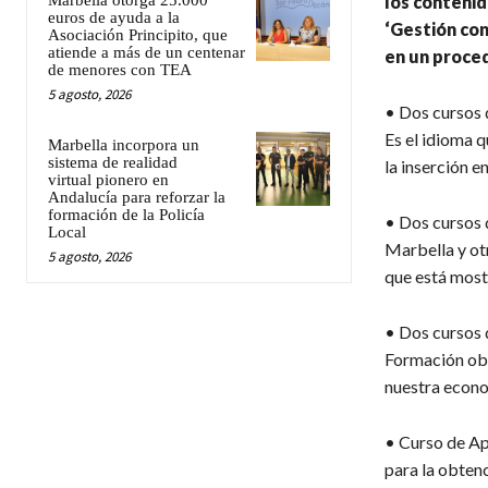
Marbella otorga 25.000
los contenid
euros de ayuda a la
‘Gestión con
Asociación Principito, que
atiende a más de un centenar
en un proced
de menores con TEA
5 agosto, 2026
• Dos cursos d
Es el idioma 
Marbella incorpora un
sistema de realidad
la inserción e
virtual pionero en
Andalucía para reforzar la
formación de la Policía
• Dos cursos 
Local
Marbella y ot
5 agosto, 2026
que está most
• Dos cursos 
Formación obli
nuestra econom
• Curso de Ap
para la obtenc