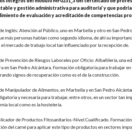
os íntegros del módulo MF0231_3 del certificado de profes
table y gestión administrativa para auditoría’ y que podrí
imiento de evaluación y acreditación de competencias pro
e Inglés: Atención al Público, uno en Marbella y otro en San Pedro
que más personas hablan como segundo idioma, de ahí su importanc
n el mercado de trabajo local tan influenciado por la recepción de.
de Prevención de Riesgos Laborales por Oficio: Albañilería, una ed
ra en San Pedro Alcántara. Formación obligatoria para trabajar en 
rando signos de recuperación como es el de la construcción.
de Manipulador de Alimentos, en Marbella y en San Pedro Alcánta
gatoria y necesaria para trabajar, entre otros, en un sector tan i
ía local como es la hostelería.
licador de Productos Fitosanitarios-Nivel Cualificado. Formación
ión del carné para aplicar este tipo de productos en sectores impo