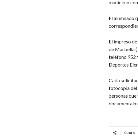
municipio como
El alumnado q
correspondien
El impreso de 
de Marbella (T
teléfono 952 9
Deportes Elen
Cada solicitu
fotocopia del
personas que 
documentalme
Cuota