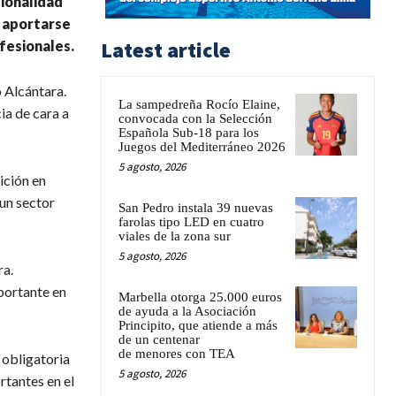
ionalidad
a aportarse
Latest article
fesionales.
 Alcántara.
La sampedreña Rocío Elaine,
ia de cara a
convocada con la Selección
Española Sub-18 para los
Juegos del Mediterráneo 2026
5 agosto, 2026
ición en
un sector
San Pedro instala 39 nuevas
farolas tipo LED en cuatro
viales de la zona sur
5 agosto, 2026
ra.
mportante en
Marbella otorga 25.000 euros
de ayuda a la Asociación
Principito, que atiende a más
de un centenar
de menores con TEA
 obligatoria
5 agosto, 2026
rtantes en el