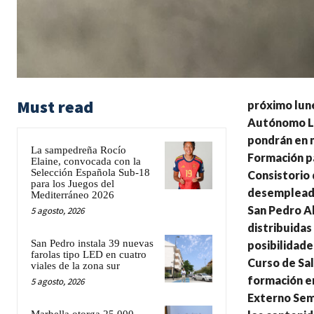
Must read
próximo lune
Autónomo Loc
pondrán en m
La sampedreña Rocío
Formación pa
Elaine, convocada con la
Selección Española Sub-18
Consistorio
para los Juegos del
desempleadas
Mediterráneo 2026
San Pedro Al
5 agosto, 2026
distribuidas
San Pedro instala 39 nuevas
posibilidade
farolas tipo LED en cuatro
Curso de Sa
viales de la zona sur
formación en
5 agosto, 2026
Externo Semi