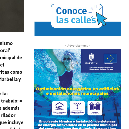
anismo
- Advertisement -
oral’
nicipal de
el
ritas como
Marbella y
 las
 trabajo: •
ye además
rilador
que incluye