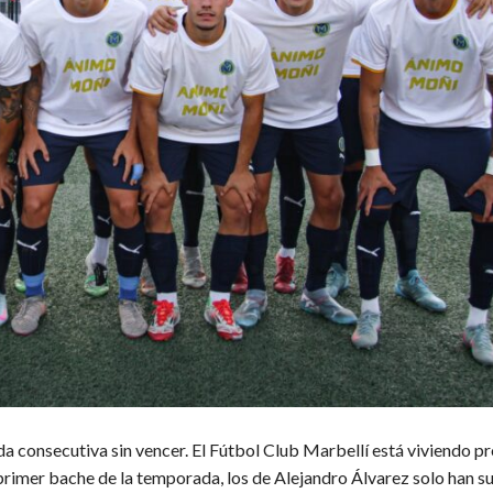
a consecutiva sin vencer. El Fútbol Club Marbellí está viviendo pr
 primer bache de la temporada, los de Alejandro Álvarez solo han 