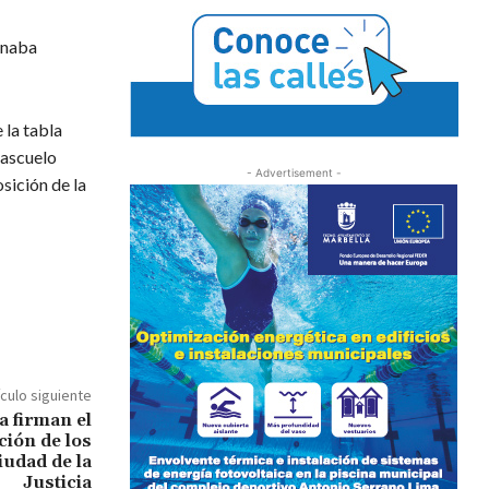
minaba
 la tabla
rascuelo
- Advertisement -
osición de la
ículo siguiente
a firman el
ción de los
iudad de la
Justicia