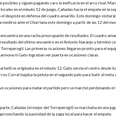
 posibles y siguen pagando caro la ineficacia en el arco rival. Ma
 locales en el minuto 12 de juego, Cañadas hacía el empate en la s
el despiste en defensa del cuadro amarillo. Este domingo visitarán
 medirse ante el Churriana este domingo a partir de las 12 del med
 encuentra en una racha preocupante de resultados. El cuadro amar
 resultado del último encuentro en el Antonio Naranjo y terminó c
 Torreperogil. Las primeras ocasiones llegaron pronto para el equip
Carmona ni Gato lograban ver puerta en ocasiones claras.
arbellí se originaba en el minuto 12, Gato servía el centro desde 
os Corral bajaba la pelota en el segundo palo para batir al meta v
uvo ocasiones para matar el partido pero se marchó perdonando el 
 parte, Cañadas (el mejor del Torreperogil) se marchaba en una ju
provechando la pasividad de la zaga local para hacer el empate.