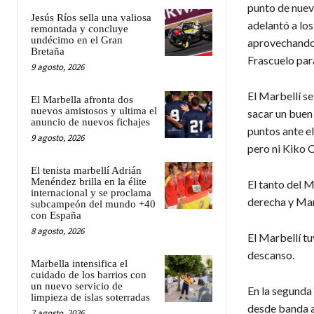
punto de nueve
Jesús Ríos sella una valiosa
adelantó a los
remontada y concluye
undécimo en el Gran
aprovechando 
Bretaña
Frascuelo para
9 agosto, 2026
El Marbellí se
El Marbella afronta dos
nuevos amistosos y ultima el
sacar un buen
anuncio de nuevos fichajes
puntos ante el
9 agosto, 2026
pero ni Kiko 
El tenista marbellí Adrián
Menéndez brilla en la élite
El tanto del M
internacional y se proclama
derecha y Marc
subcampeón del mundo +40
con España
8 agosto, 2026
El Marbellí t
descanso.
Marbella intensifica el
cuidado de los barrios con
un nuevo servicio de
En la segunda
limpieza de islas soterradas
desde banda a
7 agosto, 2026