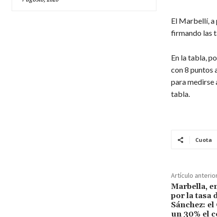
El Marbellí, a
firmando las t
En la tabla, p
con 8 puntos a
para medirse a
tabla.
Cuota
Artículo anterio
Marbella, en
por la tasa
Sánchez: el
un 30% el co