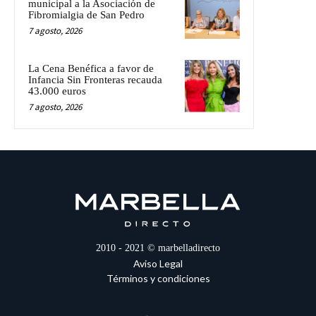
municipal a la Asociación de
Fibromialgia de San Pedro
7 agosto, 2026
La Cena Benéfica a favor de
Infancia Sin Fronteras recauda
43.000 euros
7 agosto, 2026
2010 - 2021 © marbelladirecto
Aviso Legal
Términos y condiciones